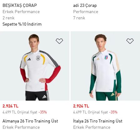
BEŞİKTAŞ ÇORAP
adi 23 Çorap
Erkek Performance
Performance
2 renk
7 renk
Sepette %10 İndirim
Favori Listesine Ekle
Fa
Sale price
2.924 TL
Sale price
2.924 TL
4.499 TL Orijinal fiyat
-35%
Discount
4.499 TL Orijinal fiyat
-35%
Discount
Almanya 26 Tiro Training Üst
İtalya 26 Tiro Training Üst
Erkek Performance
Erkek Performance