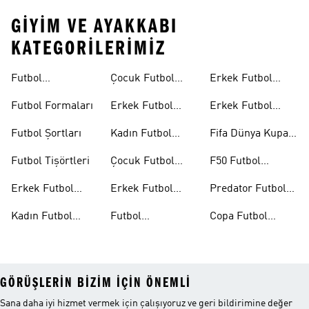
GIYIM VE AYAKKABI
KATEGORILERIMIZ
Futbol
Çocuk Futbol
Erkek Futbol
Ayakkabıları
Ayakkabıları
Topları
Futbol Formaları
Erkek Futbol
Erkek Futbol
Formaları
Eldivenleri
Futbol Şortları
Kadın Futbol
Fifa Dünya Kupası
Formaları
26™
Futbol Tişörtleri
Çocuk Futbol
F50 Futbol
Formaları
Ayakkabıları
Erkek Futbol
Erkek Futbol
Predator Futbol
Ayakkabıları
Şortları
Ayakkabıları
Kadın Futbol
Futbol
Copa Futbol
Ayakkabıları
Aksesuarları
Ayakkabıları
GÖRÜŞLERIN BIZIM IÇIN ÖNEMLI
Sana daha iyi hizmet vermek için çalışıyoruz ve geri bildirimine değer