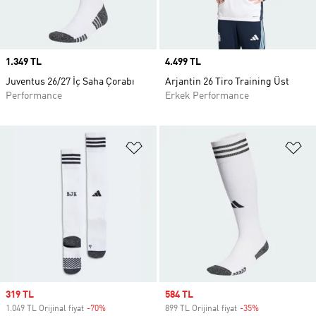
Price
1.349 TL
Price
4.499 TL
Juventus 26/27 İç Saha Çorabı
Arjantin 26 Tiro Training Üst
Performance
Erkek Performance
Favori Listesine Ekle
Fa
Sale price
319 TL
Sale price
584 TL
1.049 TL Orijinal fiyat
-70%
Discount
899 TL Orijinal fiyat
-35%
Discount