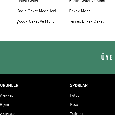
Erkek Ceket
Kadin Ceket Ve Mont
Kadın Ceket Modelleri
Erkek Mont
Çocuk Ceket Ve Mont
Terrex Erkek Ceket
ÜYE
ÜRÜNLER
SPORLAR
Ayakkabı
Futbol
Giyim
Koşu
Aksesuar
Training