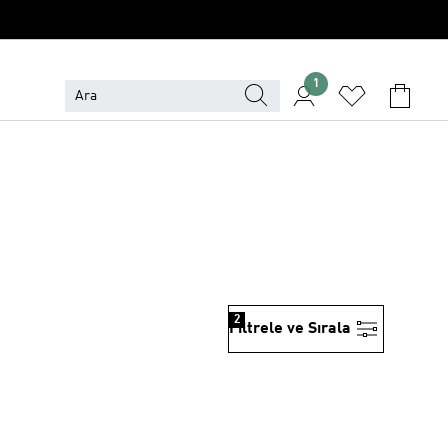
1
2
Filtrele ve Sırala