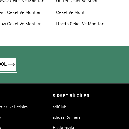
eyaz Ceket Ve Montlar
Outlet Ceket Ve Mont
esil Ceket Ve Montlar
Ceket Ve Mont
avi Ceket Ve Montlar
Bordo Ceket Ve Montlar
DOL
ŞİRKET BİLGİLERİ
leri ve İletişim
adiClub
ri
adidas Runners
u
Hakkımızda