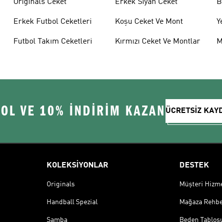
Originals Ceket
Erkek Siyah Ceket
B
Erkek Futbol Ceketleri
Koşu Ceket Ve Mont
Y
Futbol Takım Ceketleri
Kırmızı Ceket Ve Montlar
M
 OL VE 10% İNDİRİM KAZAN
ÜCRETSİZ KAY
KOLEKSİYONLAR
DESTEK
Originals
Müşteri Hizmet
Handball Spezial
Mağaza Rehbe
Samba
Beden Tablos