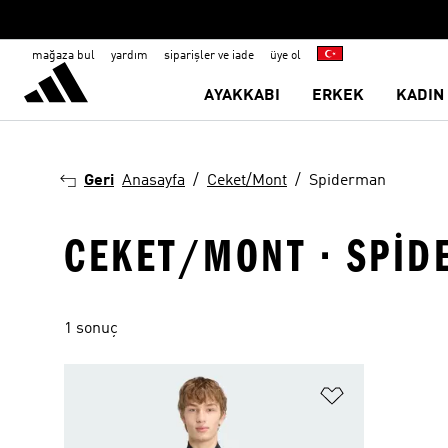
mağaza bul
yardım
siparişler ve iade
üye ol
AYAKKABI
ERKEK
KADIN
Geri
Anasayfa
Ceket/Mont
Spiderman
CEKET/MONT · SPI
1 sonuç
Favori Listesi