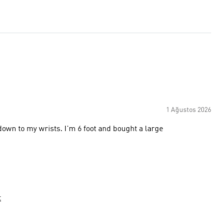
1 Ağustos 2026
Nice shirt but too short for my liking. Doesn't even make it down to my wrists. I'm 6 foot and bought a large
t