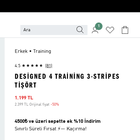
1
Erkek • Training
4.5
(81)
DESIGNED 4 TRAINING 3-STRIPES
TIŞÖRT
İndirimli fiyat
1.199 TL
2.399 TL Orijinal fiyat
-50%
İndirim
4500₺ ve üzeri sepette ek %10 İndirim
Sınırlı Süreli Fırsat ⚡— Kaçırma!