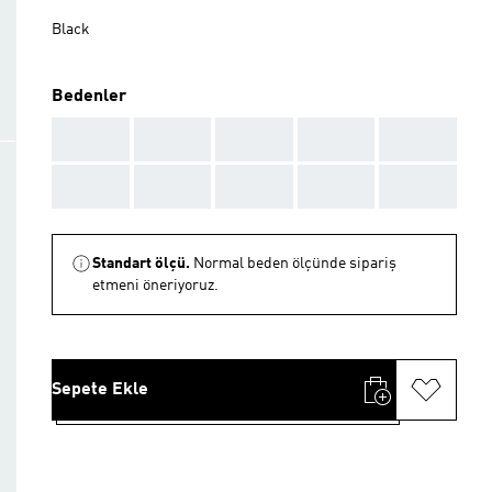
Black
Bedenler
AAA
AAA
AAA
AAA
AAA
AAA
AAA
AAA
AAA
AAA
Standart ölçü.
Normal beden ölçünde sipariş
etmeni öneriyoruz.
Sepete Ekle