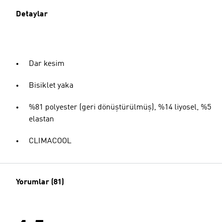
Detaylar
Dar kesim
Bisiklet yaka
%81 polyester (geri dönüştürülmüş), %14 liyosel, %5
elastan
CLIMACOOL
Yorumlar (81)