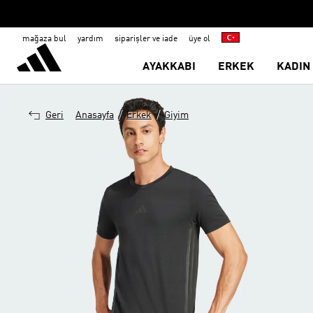
mağaza bul
yardım
siparişler ve iade
üye ol
AYAKKABI
ERKEK
KADIN
/
/
Geri
Anasayfa
Erkek
Giyim