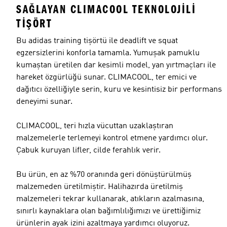
SAĞLAYAN CLIMACOOL TEKNOLOJILI
TIŞÖRT
Bu adidas training tişörtü ile deadlift ve squat
egzersizlerini konforla tamamla. Yumuşak pamuklu
kumaştan üretilen dar kesimli model, yan yırtmaçları ile
hareket özgürlüğü sunar. CLIMACOOL, ter emici ve
dağıtıcı özelliğiyle serin, kuru ve kesintisiz bir performans
deneyimi sunar.
CLIMACOOL, teri hızla vücuttan uzaklaştıran
malzemelerle terlemeyi kontrol etmene yardımcı olur.
Çabuk kuruyan lifler, cilde ferahlık verir.
Bu ürün, en az %70 oranında geri dönüştürülmüş
malzemeden üretilmiştir. Halihazırda üretilmiş
malzemeleri tekrar kullanarak, atıkların azalmasına,
sınırlı kaynaklara olan bağımlılığımızı ve ürettiğimiz
ürünlerin ayak izini azaltmaya yardımcı oluyoruz.