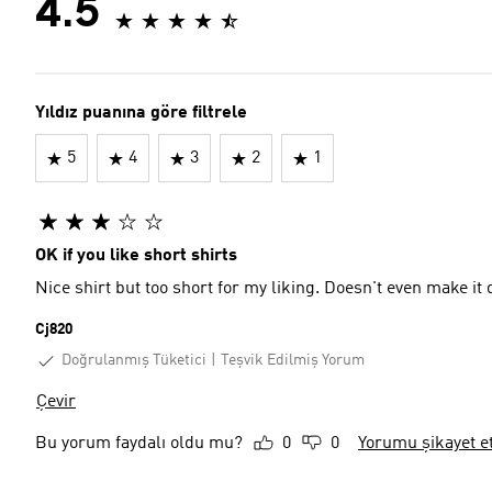
4.5
Yıldız puanına göre filtrele
5
4
3
2
1
OK if you like short shirts
Cj820
Doğrulanmış Tüketici
Teşvik Edilmiş Yorum
Çevir
Bu yorum faydalı oldu mu?
0
0
Yorumu şikayet e