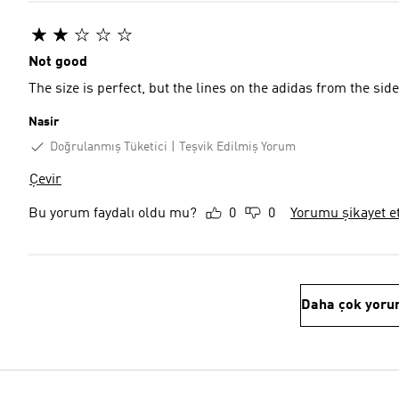
Not good
The size is perfect, but the lines on the adidas from the si
Nasir
Doğrulanmış Tüketici
Teşvik Edilmiş Yorum
Çevir
Bu yorum faydalı oldu mu?
0
0
Yorumu şikayet e
Daha çok yoru