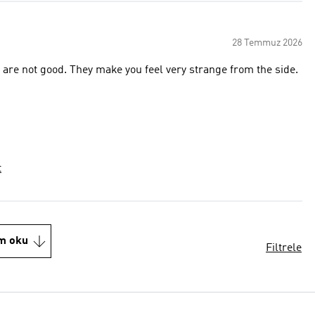
28 Temmuz 2026
de are not good. They make you feel very strange from the side.
t
m oku
Filtrele