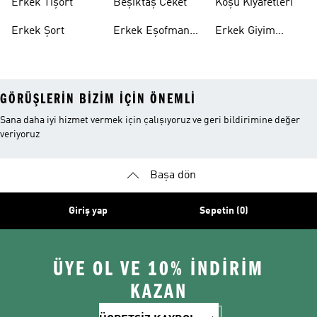
Erkek Tişört
Beşiktaş Ceket
Koşu Kıyafetleri
Erkek Şort
Erkek Eşofman
Erkek Giyim
Altı
Indirim
GÖRÜŞLERIN BIZIM IÇIN ÖNEMLI
Sana daha iyi hizmet vermek için çalışıyoruz ve geri bildirimine değer
veriyoruz
Başa dön
Giriş yap
Sepetin (0)
ÜYE OL VE 10% İNDİRİM
KAZAN