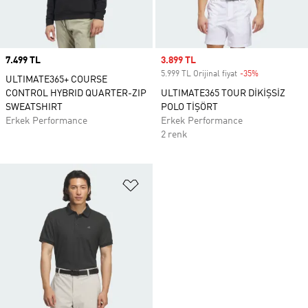
Price
7.499 TL
Sale price
3.899 TL
5.999 TL Orijinal fiyat
-35%
Discount
ULTIMATE365+ COURSE
CONTROL HYBRID QUARTER-ZIP
ULTIMATE365 TOUR DİKİŞSİZ
SWEATSHIRT
POLO TİŞÖRT
Erkek Performance
Erkek Performance
2 renk
Favori Listesine Ekle