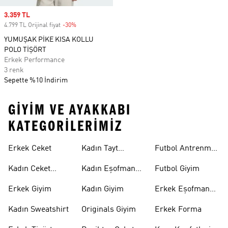
Sale price
3.359 TL
4.799 TL Orijinal fiyat
-30%
Discount
YUMUŞAK PİKE KISA KOLLU
POLO TİŞÖRT
Erkek Performance
3 renk
Sepette %10 İndirim
GIYIM VE AYAKKABI
KATEGORILERIMIZ
Erkek Ceket
Kadın Tayt
Futbol Antrenman
Modelleri
Üstü
Kadın Ceket
Kadın Eşofman
Futbol Giyim
Modelleri
Altı
Erkek Giyim
Kadın Giyim
Erkek Eşofman
Takımı
Kadın Sweatshirt
Originals Giyim
Erkek Forma