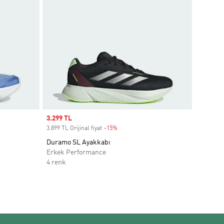
Sale price
3.299 TL
3.899 TL Orijinal fiyat
-15%
Discount
Duramo SL Ayakkabı
Erkek Performance
4 renk