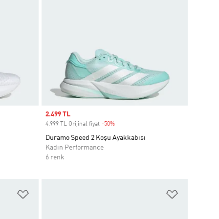
Sale price
2.499 TL
4.999 TL Orijinal fiyat
-50%
Discount
Duramo Speed 2 Koşu Ayakkabısı
Kadın Performance
6 renk
Favori Listesine Ekle
Favori List