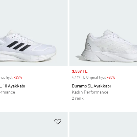
Sale price
3.559 TL
nal fiyat
-25%
Discount
4.449 TL Orijinal fiyat
-20%
Discount
 10 Ayakkabı
Duramo SL Ayakkabı
ormance
Kadın Performance
2 renk
ne Ekle
Favori Listesine Ekle