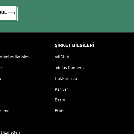
DOL
ŞİRKET BİLGİLERİ
leri ve İletişim
adiClub
ri
adidas Runners
u
Hakkımızda
Kariyer
Basın
Ödeme
Etbis
 Hizmetleri