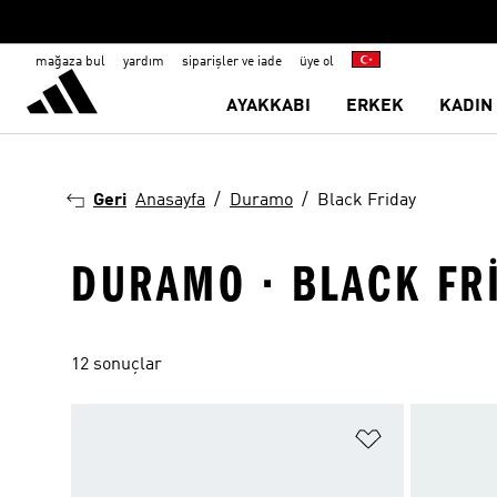
mağaza bul
yardım
siparişler ve iade
üye ol
AYAKKABI
ERKEK
KADIN
Geri
Anasayfa
Duramo
Black Friday
DURAMO · BLACK FR
12 sonuçlar
Favori Listesi