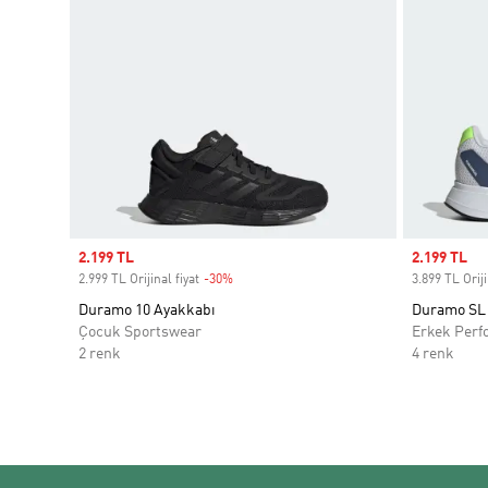
Sale price
2.199 TL
Sale price
2.199 TL
2.999 TL Orijinal fiyat
-30%
Discount
3.899 TL Oriji
Duramo 10 Ayakkabı
Duramo SL
Çocuk Sportswear
Erkek Perf
2 renk
4 renk