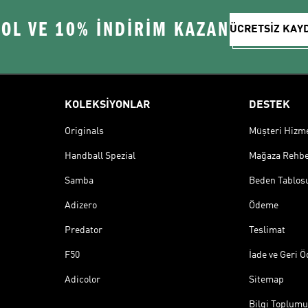
 OL VE 10% İNDİRİM KAZAN
ÜCRETSİZ KAY
KOLEKSİYONLAR
DESTEK
Originals
Müşteri Hizmet
Handball Spezial
Mağaza Rehbe
Samba
Beden Tablos
Adizero
Ödeme
Predator
Teslimat
F50
İade ve Geri 
Adicolor
Sitemap
Bilgi Toplumu