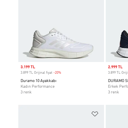
Sale price
3.199 TL
Sale price
2.999 TL
3.899 TL Orijinal fiyat
-20%
Discount
3.899 TL Oriji
Duramo 10 Ayakkabı
DURAMO SL
Kadın Performance
Erkek Perf
3 renk
3 renk
Favori Listesi