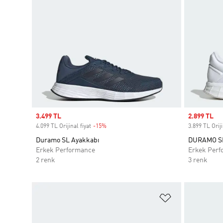
Sale price
3.499 TL
Sale price
2.899 TL
4.099 TL Orijinal fiyat
-15%
Discount
3.899 TL Oriji
Duramo SL Ayakkabı
DURAMO SL
Erkek Performance
Erkek Perf
2 renk
3 renk
Favori Listesi