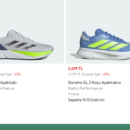
Sale price
2.499 TL
nal fiyat
-45%
Discount
4.199 TL Orijinal fiyat
-40%
Discount
 Ayakkabı
Duramo SL 2 Koşu Ayakkabısı
ormance
Kadın Performance
9 renk
Sepette %10 İndirim