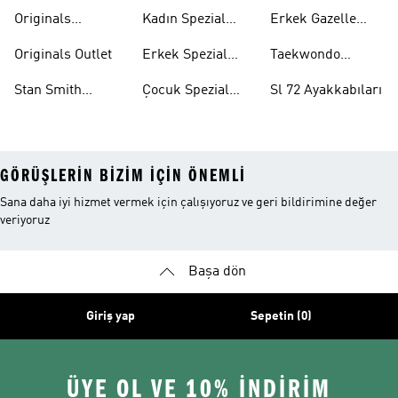
Tişörtleri
Ayakkabıları
Ayakkabıları
Originals
Kadın Spezial
Erkek Gazelle
Eşofman Altları
Ayakkabıları
Ayakkabıları
Originals Outlet
Erkek Spezial
Taekwondo
Ayakkabıları
Ayakkabıları
Stan Smith
Çocuk Spezial
Sl 72 Ayakkabıları
Ayakkabıları
Ayakkabıları
GÖRÜŞLERIN BIZIM IÇIN ÖNEMLI
Sana daha iyi hizmet vermek için çalışıyoruz ve geri bildirimine değer
veriyoruz
Başa dön
Giriş yap
Sepetin (0)
ÜYE OL VE 10% İNDİRİM