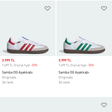
Favori Listesine Ekle
Fa
Sale price
3.999 TL
Sale price
3.999 TL
7.499 TL Orijinal fiyat
-50%
Discount
7.499 TL Orijinal fiyat
-50%
Discount
Samba OG Ayakkabı
Samba OG Ayakkabı
Originals
Originals
34 renk
34 renk
Fa