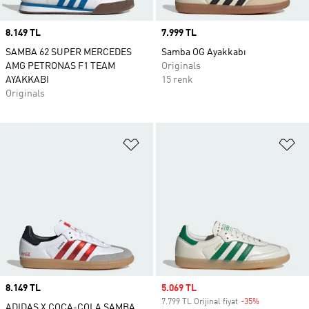
Price
8.149 TL
Price
7.999 TL
SAMBA 62 SUPER MERCEDES
Samba OG Ayakkabı
AMG PETRONAS F1 TEAM
Originals
AYAKKABI
15 renk
Originals
Favori Listesine Ekle
Fa
Price
8.149 TL
Sale price
5.069 TL
7.799 TL Orijinal fiyat
-35%
Discount
ADIDAS X COCA-COLA SAMBA