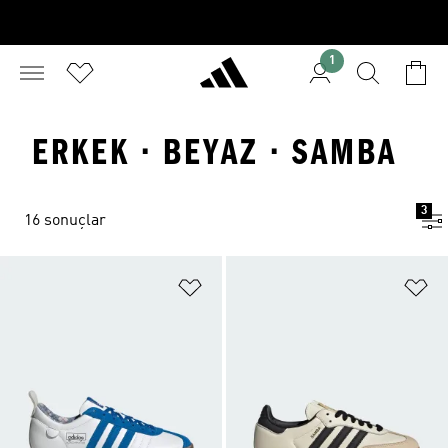
1
ERKEK · BEYAZ · SAMBA
3
16 sonuçlar
Favori Listesine Ekle
Fa