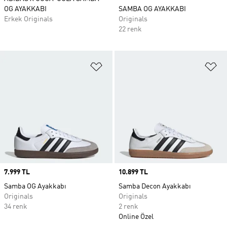
OG AYAKKABI
SAMBA OG AYAKKABI
Erkek Originals
Originals
22 renk
Favori Listesine Ekle
Fa
Price
7.999 TL
Price
10.899 TL
Samba OG Ayakkabı
Samba Decon Ayakkabı
Originals
Originals
34 renk
2 renk
Online Özel