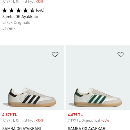
7.199 TL Orijinal fiyat
-35%
Discount
(640)
Samba OG Ayakkabı
Erkek Originals
34 renk
Favori Listesine Ekle
Fa
Sale price
4.679 TL
Sale price
4.679 TL
7.199 TL Orijinal fiyat
-35%
Discount
7.199 TL Orijinal fiyat
-35%
Discount
SAMBA OG AYAKKABI
SAMBA OG AYAKKABI