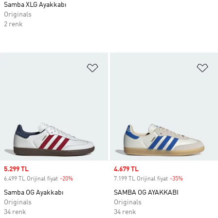
Samba XLG Ayakkabı
Originals
2 renk
Favori Listesine Ekle
Fa
Sale price
5.299 TL
Sale price
4.679 TL
6.499 TL Orijinal fiyat
-20%
Discount
7.199 TL Orijinal fiyat
-35%
Discount
Samba OG Ayakkabı
SAMBA OG AYAKKABI
Originals
Originals
34 renk
34 renk