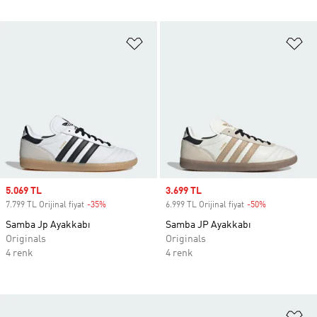
Favori Listesine Ekle
Fa
Sale price
5.069 TL
Sale price
3.699 TL
7.799 TL Orijinal fiyat
-35%
Discount
6.999 TL Orijinal fiyat
-50%
Discount
Samba Jp Ayakkabı
Samba JP Ayakkabı
Originals
Originals
4 renk
4 renk
Fa