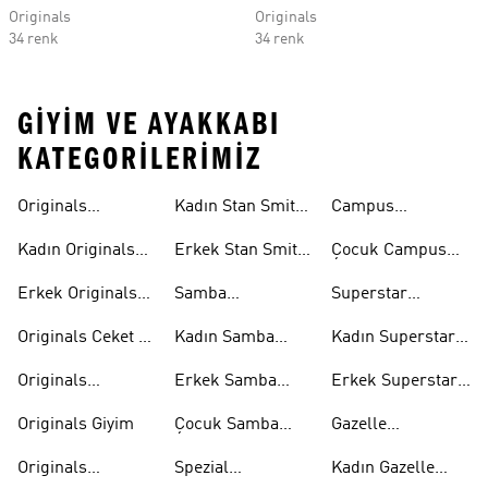
Originals
Originals
34 renk
34 renk
GIYIM VE AYAKKABI
KATEGORILERIMIZ
Originals
Kadın Stan Smith
Campus
Ayakkabi
Ayakkabıları
Ayakkabıları
Kadın Originals
Erkek Stan Smith
Çocuk Campus
Ayakkabı
Ayakkabıları
Ayakkabıları
Erkek Originals
Samba
Superstar
Ayakkabı
Ayakkabıları
Ayakkabıları
Originals Ceket &
Kadın Samba
Kadın Superstar
Mont
Ayakkabıları
Ayakkabıları
Originals
Erkek Samba
Erkek Superstar
Eşofman Takımı
Ayakkabıları
Ayakkabıları
Originals Giyim
Çocuk Samba
Gazelle
Ayakkabıları
Ayakkabıları
Originals
Spezial
Kadın Gazelle