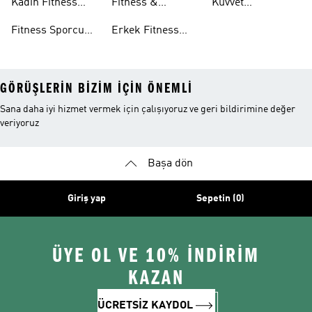
Kadın Fitness
Fitness &
Kuvvet
Eşofman Altları
Giyim
Antrenman
Antrenmanı
Fitness Sporcu
Erkek Fitness
Aksesuarları
Koleksiyonları
GÖRÜŞLERIN BIZIM IÇIN ÖNEMLI
Sana daha iyi hizmet vermek için çalışıyoruz ve geri bildirimine değer
veriyoruz
Başa dön
Giriş yap
Sepetin (0)
ÜYE OL VE 10% İNDİRİM
KAZAN
ÜCRETSİZ KAYDOL