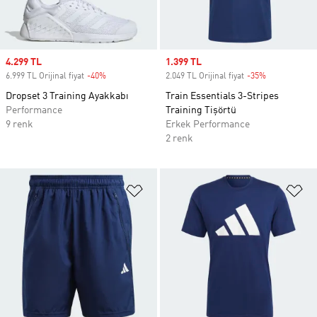
Sale price
4.299 TL
Sale price
1.399 TL
6.999 TL Orijinal fiyat
-40%
Discount
2.049 TL Orijinal fiyat
-35%
Discount
Dropset 3 Training Ayakkabı
Train Essentials 3-Stripes
Performance
Training Tişörtü
9 renk
Erkek Performance
2 renk
Favori Listesine Ekle
Fa