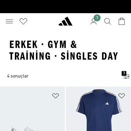
1
ERKEK · GYM &
TRAINING · SINGLES DAY
3
4 sonuçlar
Favori Listesine Ekle
Fa