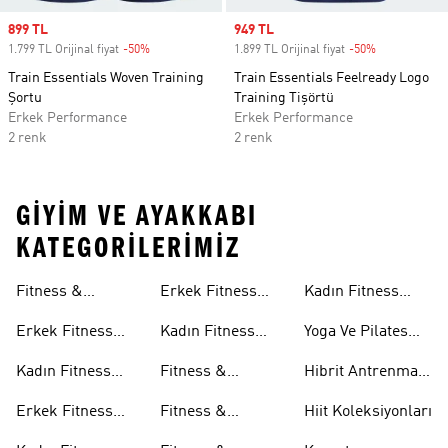
Sale price
899 TL
Sale price
949 TL
1.799 TL Orijinal fiyat
-50%
Discount
1.899 TL Orijinal fiyat
-50%
Discount
Train Essentials Woven Training
Train Essentials Feelready Logo
Şortu
Training Tişörtü
Erkek Performance
Erkek Performance
2 renk
2 renk
GIYIM VE AYAKKABI
KATEGORILERIMIZ
Sütyenleri
Aksesuarları
Fitness &
Erkek Fitness
Kadın Fitness
Antrenman
Tişörtleri
Aksesuarları
Erkek Fitness
Kadın Fitness
Yoga Ve Pilates
Ayakkabıları
Ayakkabıları
Tişörtleri
Koleksiyonları
Kadın Fitness
Fitness &
Hibrit Antrenman
Ayakkabıları
Antrenman
Koleksiyonları
Erkek Fitness
Fitness &
Hiit Koleksiyonları
Şortları
Giyim
Antrenman