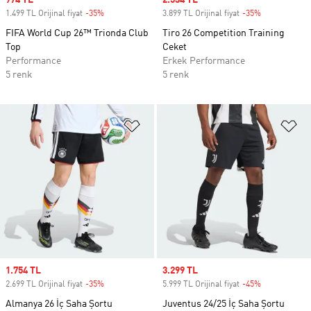
Sale price
974 TL
Sale price
2.534 TL
1.499 TL Orijinal fiyat
-35%
Discount
3.899 TL Orijinal fiyat
-35%
Discount
FIFA World Cup 26™ Trionda Club
Tiro 26 Competition Training
Top
Ceket
Performance
Erkek Performance
5 renk
5 renk
Favori Listesine Ekle
Fa
Sale price
1.754 TL
Sale price
3.299 TL
2.699 TL Orijinal fiyat
-35%
Discount
5.999 TL Orijinal fiyat
-45%
Discount
Almanya 26 İç Saha Şortu
Juventus 24/25 İç Saha Şortu