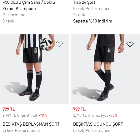
F50 CLUB Çim Saha / Çoklu
Tiro 24 Şort
Zemin Kramponu
Erkek Performance
Performance
2 renk
3 renk
Sepette %10 İndirim
Favori Listesine Ekle
Fa
Sale price
799 TL
Sale price
799 TL
2.749 TL Orijinal fiyat
-70%
Discount
2.749 TL Orijinal fiyat
-70%
Discount
BEŞİKTAŞ DEPLASMAN ŞORT
BEŞİKTAŞ ÜÇÜNCÜ ŞORT
Erkek Performance
Erkek Performance