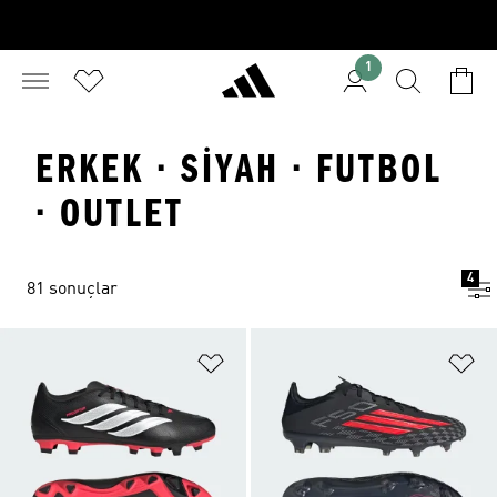
1
ERKEK · SIYAH · FUTBOL
· OUTLET
4
81 sonuçlar
Favori Listesine Ekle
Fa