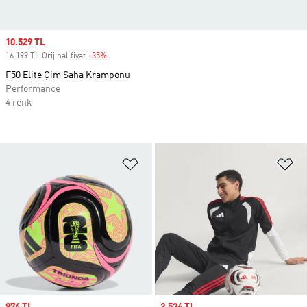
Sale price
10.529 TL
16.199 TL Orijinal fiyat
-35%
Discount
F50 Elite Çim Saha Kramponu
Performance
4 renk
Favori Listesine Ekle
Fa