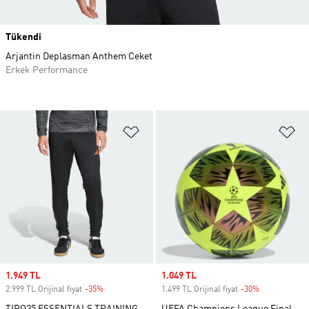
Tükendi
Arjantin Deplasman Anthem Ceket
Erkek Performance
Favori Listesine Ekle
Fa
Sale price
1.949 TL
Sale price
1.049 TL
2.999 TL Orijinal fiyat
-35%
Discount
1.499 TL Orijinal fiyat
-30%
Discount