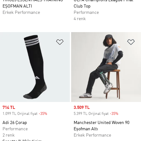
TIRO25 ESSENTIALS TRAINING
UEFA Champions League Final
EŞOFMAN ALTI
Club Top
Erkek Performance
Performance
4 renk
Favori Listesine Ekle
Fa
Sale price
714 TL
Sale price
3.509 TL
1.099 TL Orijinal fiyat
-35%
Discount
5.399 TL Orijinal fiyat
-35%
Discount
Adi 26 Çorap
Manchester United Woven 90
Performance
Eşofman Altı
2 renk
Erkek Performance