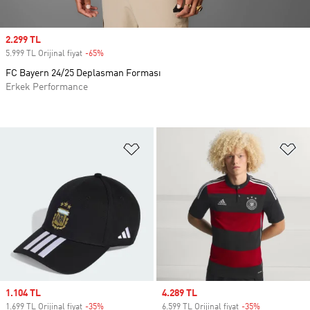
Sale price
2.299 TL
5.999 TL Orijinal fiyat
-65%
Discount
FC Bayern 24/25 Deplasman Forması
Erkek Performance
Favori Listesine Ekle
Fa
Sale price
1.104 TL
Sale price
4.289 TL
1.699 TL Orijinal fiyat
-35%
Discount
6.599 TL Orijinal fiyat
-35%
Discount