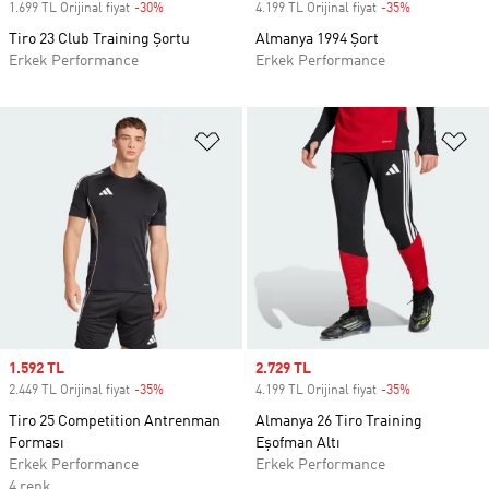
1.699 TL Orijinal fiyat
-30%
Discount
4.199 TL Orijinal fiyat
-35%
Discount
Tiro 23 Club Training Şortu
Almanya 1994 Şort
Erkek Performance
Erkek Performance
Favori Listesine Ekle
Fa
Sale price
1.592 TL
Sale price
2.729 TL
2.449 TL Orijinal fiyat
-35%
Discount
4.199 TL Orijinal fiyat
-35%
Discount
Tiro 25 Competition Antrenman
Almanya 26 Tiro Training
Forması
Eşofman Altı
Erkek Performance
Erkek Performance
4 renk