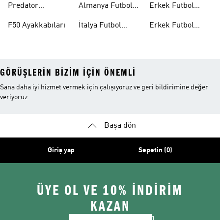
Predator
Almanya Futbol
Erkek Futbol
Ayakkabıları
Ayakkabıları
Formaları
Aksesuarları
F50 Ayakkabıları
İtalya Futbol
Erkek Futbol
Formaları
Outlet
GÖRÜŞLERIN BIZIM IÇIN ÖNEMLI
Sana daha iyi hizmet vermek için çalışıyoruz ve geri bildirimine değer
veriyoruz
Başa dön
Giriş yap
Sepetin (0)
ÜYE OL VE 10% İNDİRİM
KAZAN