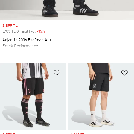
Sale price
3.899 TL
5.999 TL Orijinal fiyat
-35%
Discount
Arjantin 2006 Eşofman Altı
Erkek Performance
Favori Listesine Ekle
Fa