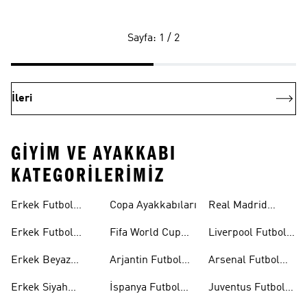
Sayfa: 1 / 2
İleri
GIYIM VE AYAKKABI
KATEGORILERIMIZ
Erkek Futbol
Copa Ayakkabıları
Real Madrid
Forması
Futbol Formaları
Erkek Futbol
Fifa World Cup
Liverpool Futbol
Ayakkabıları
26™
Formaları
Erkek Beyaz
Arjantin Futbol
Arsenal Futbol
Futbol
Formaları
Formaları
Erkek Siyah
İspanya Futbol
Juventus Futbol
Ayakkabıları
Futbol
Formaları
Formaları