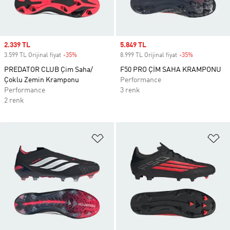
Sale price
2.339 TL
Sale price
5.849 TL
3.599 TL Orijinal fiyat
-35%
Discount
8.999 TL Orijinal fiyat
-35%
Discount
PREDATOR CLUB Çim Saha/
F50 PRO ÇİM SAHA KRAMPONU
Çoklu Zemin Kramponu
Performance
Performance
3 renk
2 renk
Favori Listesine Ekle
Fa