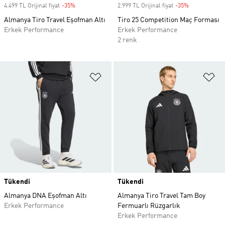
4.499 TL Orijinal fiyat
-35%
Discount
2.999 TL Orijinal fiyat
-35%
Discount
Almanya Tiro Travel Eşofman Altı
Tiro 25 Competition Maç Forması
Erkek Performance
Erkek Performance
2 renk
Favori Listesine Ekle
Fa
Tükendi
Tükendi
Almanya DNA Eşofman Altı
Almanya Tiro Travel Tam Boy
Erkek Performance
Fermuarlı Rüzgarlık
Erkek Performance