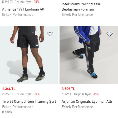
5.999 TL Orijinal fiyat
-35%
Discount
Inter Miami 26/27 Messi
Almanya 1994 Eşofman Altı
Deplasman Forması
Erkek Performance
Erkek Performance
Favori Listesine Ekle
Fa
Sale price
1.364 TL
Sale price
3.509 TL
2.099 TL Orijinal fiyat
-35%
Discount
5.399 TL Orijinal fiyat
-35%
Discount
Tiro 26 Competition Training Şort
Arjantin Originals Eşofman Altı
Erkek Performance
Erkek Performance
8 renk