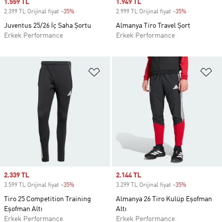
Sale price
1.559 TL
Sale price
1.949 TL
2.399 TL Orijinal fiyat
-35%
Discount
2.999 TL Orijinal fiyat
-35%
Discount
Juventus 25/26 İç Saha Şortu
Almanya Tiro Travel Şort
Erkek Performance
Erkek Performance
Favori Listesine Ekle
Fa
Sale price
2.339 TL
Sale price
2.144 TL
3.599 TL Orijinal fiyat
-35%
Discount
3.299 TL Orijinal fiyat
-35%
Discount
Tiro 25 Competition Training
Almanya 26 Tiro Kulüp Eşofman
Eşofman Altı
Altı
Erkek Performance
Erkek Performance