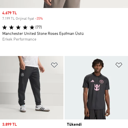
Sale price
4.679 TL
7.199 TL Orijinal fiyat
-35%
Discount
(77)
Manchester United Stone Roses Eşofman Üstü
Erkek Performance
Favori Listesine Ekle
Fa
Sale price
3.899 TL
Tükendi