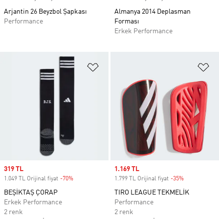
Arjantin 26 Beyzbol Şapkası
Almanya 2014 Deplasman
Performance
Forması
Erkek Performance
Favori Listesine Ekle
Fa
Sale price
319 TL
Sale price
1.169 TL
1.049 TL Orijinal fiyat
-70%
Discount
1.799 TL Orijinal fiyat
-35%
Discount
BEŞİKTAŞ ÇORAP
TIRO LEAGUE TEKMELİK
Erkek Performance
Performance
2 renk
2 renk