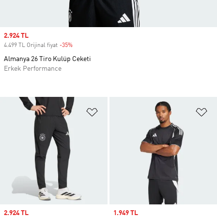
Sale price
2.924 TL
4.499 TL Orijinal fiyat
-35%
Discount
Almanya 26 Tiro Kulüp Ceketi
Erkek Performance
Favori Listesine Ekle
Fa
Sale price
2.924 TL
Sale price
1.949 TL