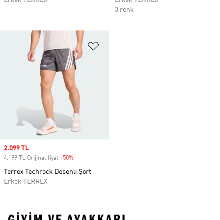
Erkek TERREX
Erkek TERREX
3 renk
Favori Listesine Ekle
Sale price
2.099 TL
4.199 TL Orijinal fiyat
-50%
Discount
Terrex Techrock Desenli Şort
Erkek TERREX