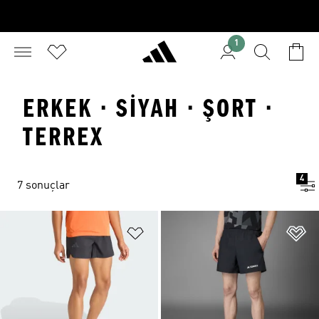
1
ERKEK · SIYAH · ŞORT ·
TERREX
4
7 sonuçlar
Favori Listesine Ekle
Fa