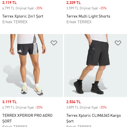
Sale price
3.119 TL
Sale price
2.339 TL
4.799 TL Orijinal fiyat
-35%
Discount
3.599 TL Orijinal fiyat
-35%
Discount
Terrex Xploric 2in1 Şort
Terrex Multi Light Shorts
Erkek TERREX
Erkek TERREX
Favori Listesine Ekle
Fa
Sale price
3.119 TL
Sale price
2.534 TL
4.799 TL Orijinal fiyat
-35%
Discount
3.899 TL Orijinal fiyat
-35%
Discount
TERREX XPERIOR PRO AERO
Terrex Xploric CLIMA365 Kargo
ŞORT
Şort