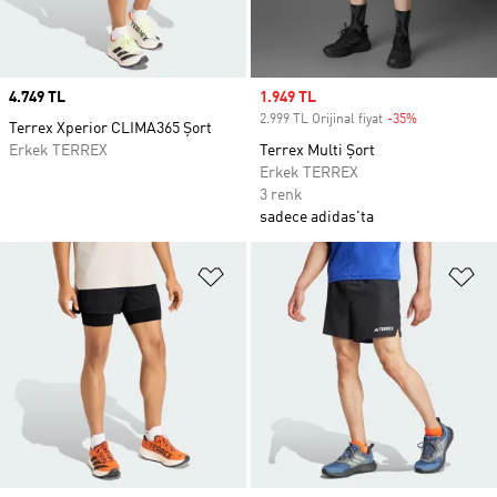
Price
4.749 TL
Sale price
1.949 TL
2.999 TL Orijinal fiyat
-35%
Discount
Terrex Xperior CLIMA365 Şort
Erkek TERREX
Terrex Multi Şort
Erkek TERREX
3 renk
sadece adidas'ta
Favori Listesine Ekle
Fa