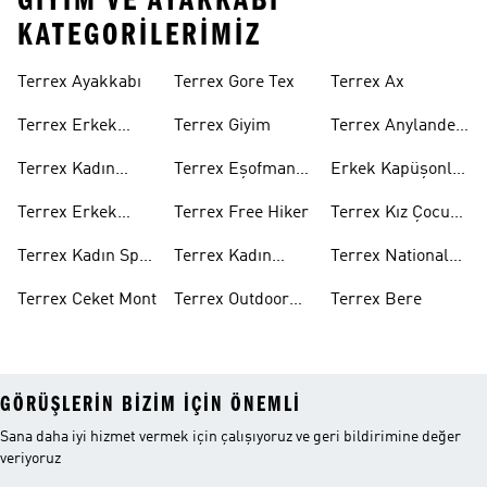
GIYIM VE AYAKKABI
KATEGORILERIMIZ
Terrex Ayakkabı
Terrex Gore Tex
Terrex Ax
Terrex Erkek
Terrex Giyim
Terrex Anylander
Ayakkabı
Outdoor Ayakkabı
Terrex Kadın
Terrex Eşofman
Erkek Kapüşonlu
Ayakkabı
Altı
Sweatshirt
Terrex Erkek
Terrex Free Hiker
Terrex Kız Çocuk
Spor Ayakkabı
Ayakkabı
Terrex Kadın Spor
Terrex Kadın
Terrex National
Ayakkabı
Mont
Geographic Mont
Terrex Ceket Mont
Terrex Outdoor
Terrex Bere
Ayakkabı
GÖRÜŞLERIN BIZIM IÇIN ÖNEMLI
Sana daha iyi hizmet vermek için çalışıyoruz ve geri bildirimine değer
veriyoruz