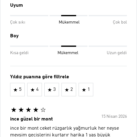
Uyum
Çok sıkı
Mükemmel
Çok bol
Boy
Kısa geldi
Mükemmel
Uzun geldi
Yıldız puanına göre filtrele
5
4
3
2
1
15 Nisan 2026
ince güzel bir mont
ince bir mont ceket rüzgarlık yağmurluk her neyse
mevsim geçişlerini kurtarır harika 1 yaş büyük