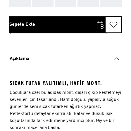
AAA
AAA
AAA
AAA
AAA
Sepete Ekle
Açıklama
SICAK TUTAN YALITIMLI, HAFIF MONT.
Çocuklara özel bu adidas mont, dışarı çıkıp keşfetmeyi
sevenler için tasarlandı. Hafif dolgulu yapısıyla soğuk
günlerde seni sıcak tutarken ağırlık yapmaz.
Reflektörlü detaylar ekstra stil katar ve düşük ışık
koşullarında fark edilmene yardımcı olur. Giy ve bir
sonraki macerana başla.