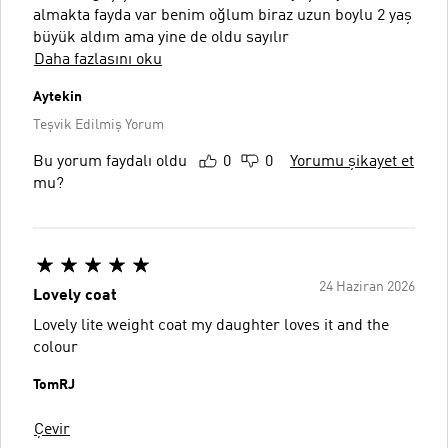
almakta fayda var benim oğlum biraz uzun boylu 2 yaş
büyük aldım ama yine de oldu sayılır
Daha fazlasını oku
Aytekin
Teşvik Edilmiş Yorum
Bu yorum faydalı oldu
0
0
Yorumu şikayet et
mu?
24 Haziran 2026
Lovely coat
Lovely lite weight coat my daughter loves it and the
colour
TomRJ
Çevir