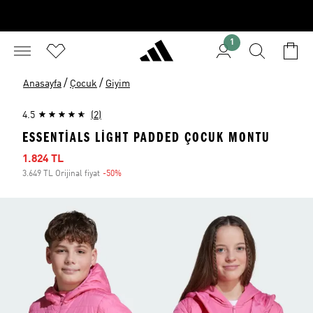
1
/
/
Anasayfa
Çocuk
Giyim
4.5
(2)
ESSENTIALS LIGHT PADDED ÇOCUK MONTU
İndirimli fiyat
1.824 TL
3.649 TL Orijinal fiyat
-50%
İndirim