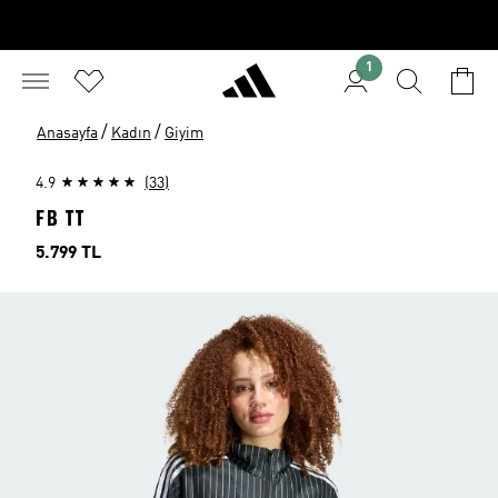
1
/
/
Anasayfa
Kadın
Giyim
4.9
(33)
FB TT
Fiyat
5.799 TL