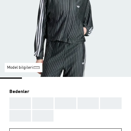
Model bilgileri
Bedenler
AAA
AAA
AAA
AAA
AAA
AAA
AAA