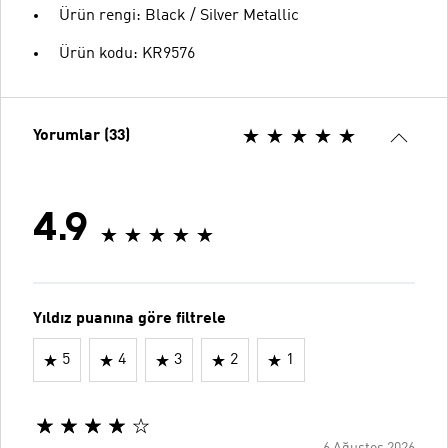
Ürün rengi: Black / Silver Metallic
Ürün kodu: KR9576
Yorumlar (33)
4.9
Yıldız puanına göre filtrele
5
4
3
2
1