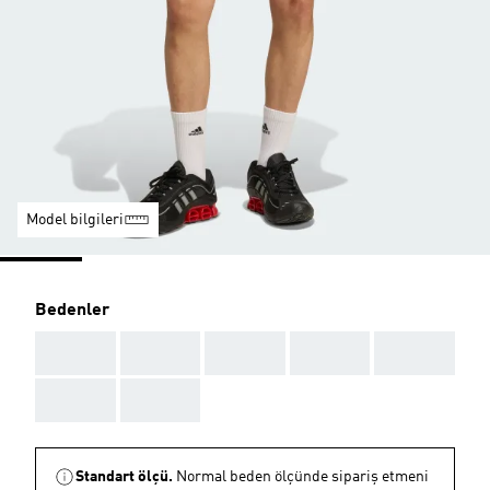
Model bilgileri
Bedenler
AAA
AAA
AAA
AAA
AAA
AAA
AAA
Standart ölçü.
Normal beden ölçünde sipariş etmeni