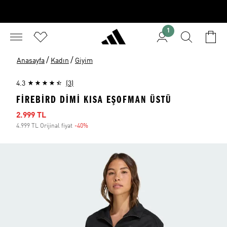
1
/
/
Anasayfa
Kadın
Giyim
4.3
(3)
FIREBIRD DIMI KISA EŞOFMAN ÜSTÜ
İndirimli fiyat
2.999 TL
4.999 TL Orijinal fiyat
-40%
İndirim