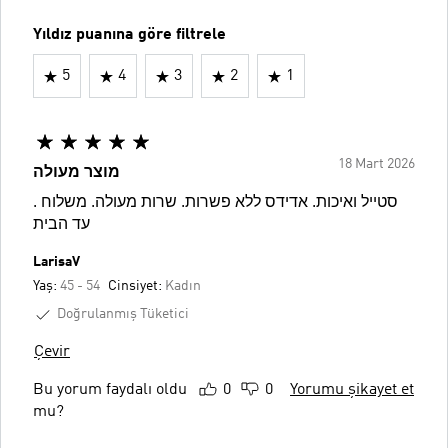
Yıldız puanına göre filtrele
5
4
3
2
1
18 Mart 2026
מוצר מעולה
. סטייל ואיכות. אדידס ללא פשרות. שרות מעולה. משלוח
עד הבית
LarisaV
Yaş:
45 - 54
Cinsiyet:
Kadın
Doğrulanmış Tüketici
Çevir
Bu yorum faydalı oldu
0
0
Yorumu şikayet et
mu?