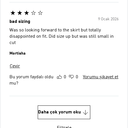
9 Ocak 2026
bad sizing
Was so looking forward to the skirt but totally
disappointed on fit. Did size up but was still small in
cut
Mortisha
Çevir
Bu yorum faydalı oldu
0
0
Yorumu şikayet et
mu?
Daha çok yorum oku
Filtrele