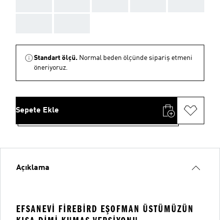
AAA
AAA
AAA
AAA
AAA
AAA
AAA
Standart ölçü.
Normal beden ölçünde sipariş etmeni
öneriyoruz.
Sepete Ekle
Açıklama
EFSANEVI FIREBIRD EŞOFMAN ÜSTÜMÜZÜN