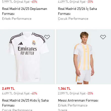
5.999 TL Orijinal fiyat
-65%
Discount
4.499 TL Orijinal fiyat
-35%
Discount
Real Madrid 24/25 Deplasman
Real Madrid 25/26 İç Saha
Forması
Forması
Erkek Performance
Çocuk Performance
Favori Listesine Ekle
Fa
Sale price
2.699 TL
Sale price
1.364 TL
4.499 TL Orijinal fiyat
-40%
Discount
2.099 TL Orijinal fiyat
-35%
Discount
Real Madrid 24/25 Kids İç Saha
Messi Antrenman Forması
Forması
Erkek Performance
Çocuk Performance
3 renk