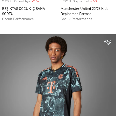
2.299 TL Orijinal fiyat
-70%
Discount
3.999 TL Orijinal fiyat
-35%
Discount
BEŞİKTAŞ ÇOCUK İÇ SAHA
Manchester United 25/26 Kids
ŞORTU
Deplasman Forması
Çocuk Performance
Çocuk Performance
Fa