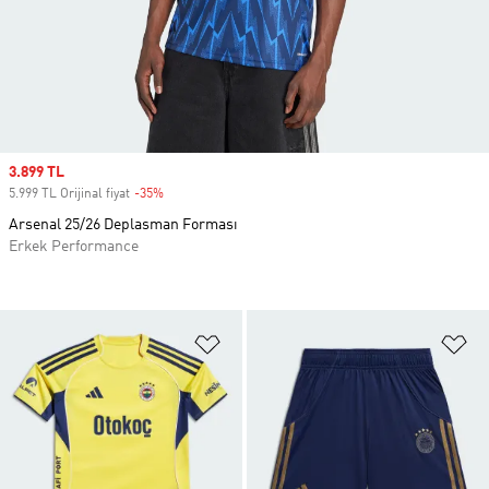
Sale price
3.899 TL
5.999 TL Orijinal fiyat
-35%
Discount
Arsenal 25/26 Deplasman Forması
Erkek Performance
Favori Listesine Ekle
Fa