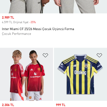
Sale price
2.989 TL
4.599 TL Orijinal fiyat
-35%
Discount
Inter Miami CF 25/26 Messi Çocuk Üçüncü Forma
Çocuk Performance
Favori Listesine Ekle
Fa
Sale price
2.306 TL
Sale price
999 TL