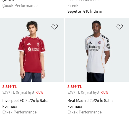
ÇOCUK
Erkek Performance
Çocuk Performance
2 renk
Sepette %10 İndirim
Favori Listesine Ekle
Fa
Sale price
3.899 TL
Sale price
3.899 TL
5.999 TL Orijinal fiyat
-35%
Discount
5.999 TL Orijinal fiyat
-35%
Discount
Liverpool FC 25/26 İç Saha
Real Madrid 25/26 İç Saha
Forması
Forması
Erkek Performance
Erkek Performance