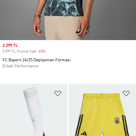
Sale price
2.299 TL
5.999 TL Orijinal fiyat
-65%
Discount
FC Bayern 24/25 Deplasman Forması
Erkek Performance
Favori Listesine Ekle
Fa