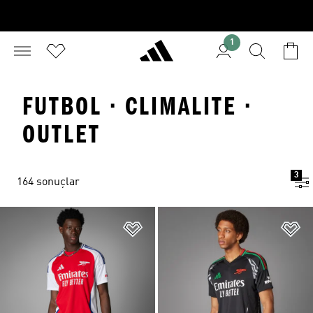
1
FUTBOL · CLIMALITE ·
OUTLET
3
164 sonuçlar
Favori Listesine Ekle
Fa