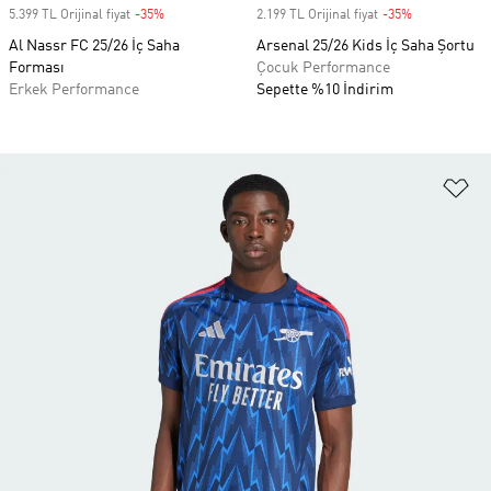
5.399 TL Orijinal fiyat
-35%
Discount
2.199 TL Orijinal fiyat
-35%
Discount
Al Nassr FC 25/26 İç Saha
Arsenal 25/26 Kids İç Saha Şortu
Forması
Çocuk Performance
Erkek Performance
Sepette %10 İndirim
Fa