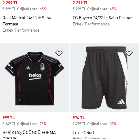
Sale price
2.299 TL
Sale price
2.299 TL
5.999 TL Orijinal fiyat
-65%
Discount
5.999 TL Orijinal fiyat
-65%
Discount
Real Madrid 24/25 İç Saha
FC Bayern 24/25 İç Saha Forması
Forması
Erkek Performance
Erkek Performance
Favori Listesine Ekle
Fa
Sale price
999 TL
Sale price
974 TL
3.649 TL Orijinal fiyat
-75%
Discount
1.499 TL Orijinal fiyat
-35%
Discount
BEŞİKTAŞ ÜÇÜNCÜ FORMA
Tiro 24 Şort