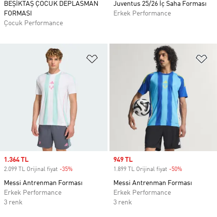
BEŞİKTAŞ ÇOCUK DEPLASMAN
Juventus 25/26 İç Saha Forması
FORMASI
Erkek Performance
Çocuk Performance
Favori Listesine Ekle
Fa
Sale price
1.364 TL
Sale price
949 TL
2.099 TL Orijinal fiyat
-35%
Discount
1.899 TL Orijinal fiyat
-50%
Discount
Messi Antrenman Forması
Messi Antrenman Forması
Erkek Performance
Erkek Performance
3 renk
3 renk