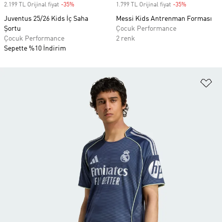
2.199 TL Orijinal fiyat
-35%
Discount
1.799 TL Orijinal fiyat
-35%
Discount
Juventus 25/26 Kids İç Saha
Messi Kids Antrenman Forması
Şortu
Çocuk Performance
Çocuk Performance
2 renk
Sepette %10 İndirim
Fa