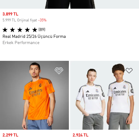
Sale price
3.899 TL
5.999 TL Orijinal fiyat
-35%
Discount
(89)
Real Madrid 25/26 Üçüncü Forma
Erkek Performance
Favori Listesine Ekle
Fa
Sale price
2.299 TL
Sale price
2.924 TL