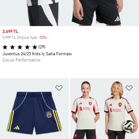
Sale price
2.699 TL
5.999 TL Orijinal fiyat
-55%
Discount
(29)
Juventus 24/25 Kids İç Saha Forması
Çocuk Performance
Favori Listesine Ekle
Fa