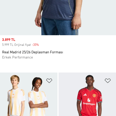
Sale price
3.899 TL
5.999 TL Orijinal fiyat
-35%
Discount
Real Madrid 25/26 Deplasman Forması
Erkek Performance
Favori Listesine Ekle
Fa