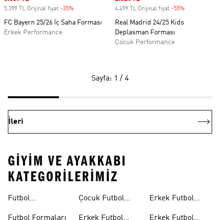
5.399 TL Orijinal fiyat
-35%
Discount
4.499 TL Orijinal fiyat
-55%
Discount
FC Bayern 25/26 İç Saha Forması
Real Madrid 24/25 Kids
Erkek Performance
Deplasman Forması
Çocuk Performance
Sayfa: 1 / 4
İleri
GIYIM VE AYAKKABI
KATEGORILERIMIZ
Futbol
Çocuk Futbol
Erkek Futbol
Ayakkabıları
Ayakkabıları
Topları
Futbol Formaları
Erkek Futbol
Erkek Futbol