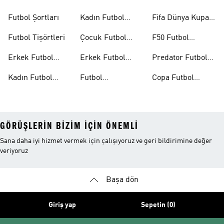
Formaları
Eldivenleri
Futbol Şortları
Kadın Futbol
Fifa Dünya Kupası
Formaları
26™
Futbol Tişörtleri
Çocuk Futbol
F50 Futbol
Formaları
Ayakkabıları
Erkek Futbol
Erkek Futbol
Predator Futbol
Ayakkabıları
Şortları
Ayakkabıları
Kadın Futbol
Futbol
Copa Futbol
Ayakkabıları
Aksesuarları
Ayakkabıları
GÖRÜŞLERIN BIZIM IÇIN ÖNEMLI
Sana daha iyi hizmet vermek için çalışıyoruz ve geri bildirimine değer
veriyoruz
Başa dön
Giriş yap
Sepetin (0)