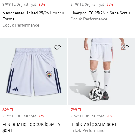
3.999 TL Orijinal fiyat
-35%
Discount
2.199 TL Orijinal fiyat
-35%
Discount
Manchester United 25/26 Üçüncü
Liverpool FC 25/26 İç Saha Şortu
Forma
Çocuk Performance
Çocuk Performance
Favori Listesine Ekle
Fa
Sale price
629 TL
Sale price
799 TL
2.199 TL Orijinal fiyat
-75%
Discount
2.749 TL Orijinal fiyat
-70%
Discount
FENERBAHÇE ÇOCUK İÇ SAHA
BEŞİKTAŞ İÇ SAHA ŞORT
ŞORT
Erkek Performance