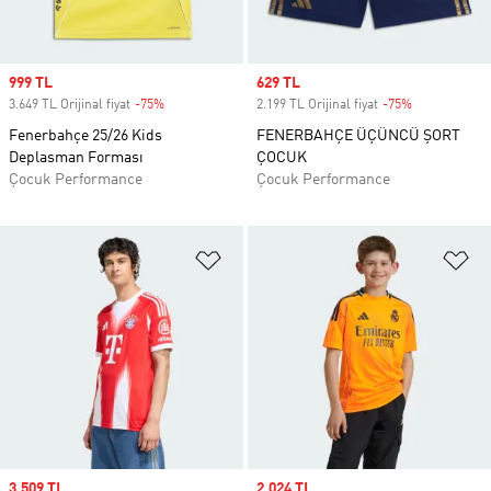
Sale price
999 TL
Sale price
629 TL
3.649 TL Orijinal fiyat
-75%
Discount
2.199 TL Orijinal fiyat
-75%
Discount
Fenerbahçe 25/26 Kids
FENERBAHÇE ÜÇÜNCÜ ŞORT
Deplasman Forması
ÇOCUK
Çocuk Performance
Çocuk Performance
Favori Listesine Ekle
Fa
Sale price
3.509 TL
Sale price
2.024 TL