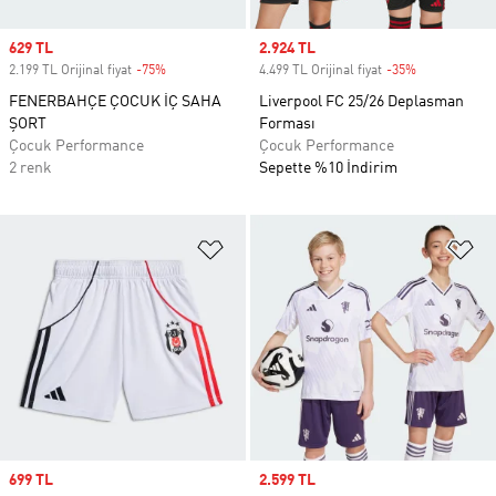
Sale price
629 TL
Sale price
2.924 TL
2.199 TL Orijinal fiyat
-75%
Discount
4.499 TL Orijinal fiyat
-35%
Discount
FENERBAHÇE ÇOCUK İÇ SAHA
Liverpool FC 25/26 Deplasman
ŞORT
Forması
Çocuk Performance
Çocuk Performance
2 renk
Sepette %10 İndirim
Favori Listesine Ekle
Fa
Sale price
699 TL
Sale price
2.599 TL