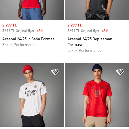
Sale price
2.299 TL
Sale price
2.299 TL
5.999 TL Orijinal fiyat
-65%
Discount
5.999 TL Orijinal fiyat
-65%
Discount
Arsenal 24/25 İç Saha Forması
Arsenal 24/25 Deplasman
Erkek Performance
Forması
Erkek Performance
Favori Listesine Ekle
Fa