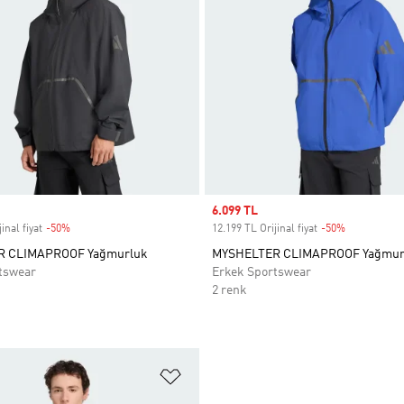
Sale price
6.099 TL
inal fiyat
-50%
Discount
12.199 TL Orijinal fiyat
-50%
Discount
 CLIMAPROOF Yağmurluk
MYSHELTER CLIMAPROOF Yağmur
tswear
Erkek Sportswear
2 renk
ne Ekle
Favori Listesine Ekle