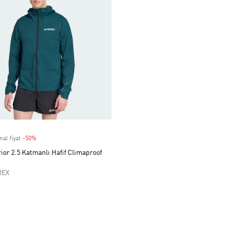
nal fiyat
-50%
Discount
ior 2.5 Katmanlı Hafif Climaproof
REX