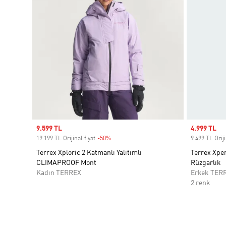
Sale price
9.599 TL
Sale price
4.999 TL
19.199 TL Orijinal fiyat
-50%
Discount
9.499 TL Oriji
Terrex Xploric 2 Katmanlı Yalıtımlı
Terrex Xper
CLIMAPROOF Mont
Rüzgarlık
Kadın TERREX
Erkek TER
2 renk