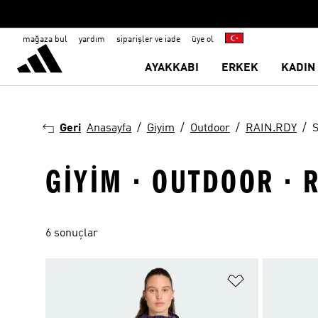
mağaza bul
yardım
siparişler ve iade
üye ol
AYAKKABI
ERKEK
KADIN
Geri
Anasayfa
Giyim
Outdoor
RAIN.RDY
S
GIYIM · OUTDOOR · 
6 sonuçlar
Favori Listesi