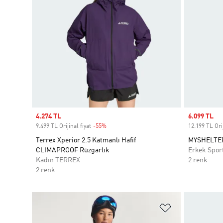
Sale price
4.274 TL
Sale price
6.099 TL
9.499 TL Orijinal fiyat
-55%
Discount
12.199 TL Orij
Terrex Xperior 2.5 Katmanlı Hafif
MYSHELTER
CLIMAPROOF Rüzgarlık
Erkek Spor
Kadın TERREX
2 renk
2 renk
Favori Listesi