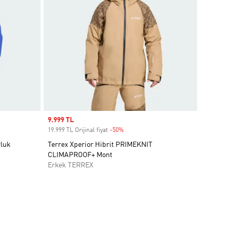
Sale price
9.999 TL
19.999 TL Orijinal fiyat
-50%
Discount
luk
Terrex Xperior Hibrit PRIMEKNIT
CLIMAPROOF+ Mont
Erkek TERREX