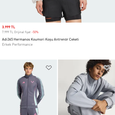
Sale price
3.999 TL
7.999 TL Orijinal fiyat
-50%
Discount
Adi365 Hermanos Koumori Koşu Antrenör Ceketi
Erkek Performance
Favori Listesine Ekle
Fa