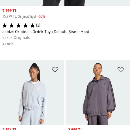
Sale price
7.999 TL
15.999 TL Orijinal fiyat
-50%
Discount
(3)
adidas Originals Ördek Tüyü Dolgulu Şişme Mont
Erkek Originals
2 renk
Favori Listesine Ekle
Fa