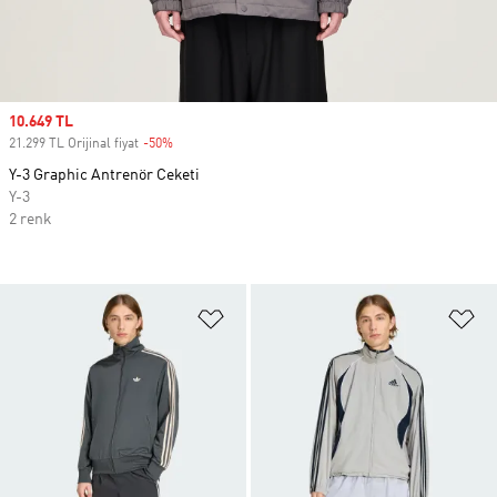
Sale price
10.649 TL
21.299 TL Orijinal fiyat
-50%
Discount
Y-3 Graphic Antrenör Ceketi
Y-3
2 renk
Favori Listesine Ekle
Fa