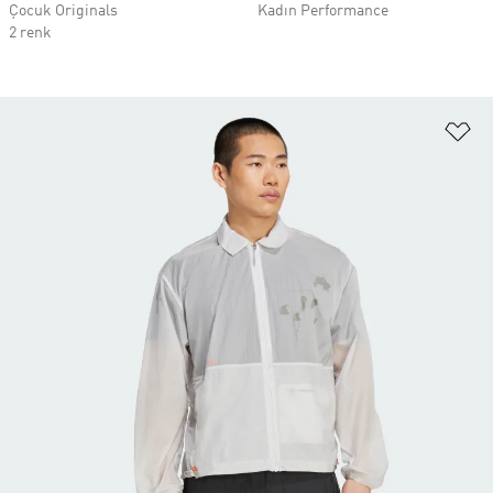
Çocuk Originals
Kadın Performance
2 renk
Fa