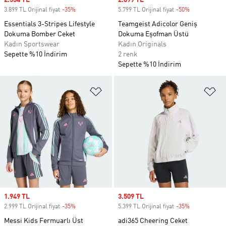
Sale price
2.534 TL
Sale price
2.899 TL
3.899 TL Orijinal fiyat
-35%
Discount
5.799 TL Orijinal fiyat
-50%
Discount
Essentials 3-Stripes Lifestyle
Teamgeist Adicolor Geniş
Dokuma Bomber Ceket
Dokuma Eşofman Üstü
Kadın Sportswear
Kadın Originals
Sepette %10 İndirim
2 renk
Sepette %10 İndirim
Favori Listesine Ekle
Fa
Sale price
1.949 TL
Sale price
3.509 TL
2.999 TL Orijinal fiyat
-35%
Discount
5.399 TL Orijinal fiyat
-35%
Discount
Messi Kids Fermuarlı Üst
adi365 Cheering Ceket