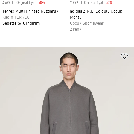
4.699 TL Orijinal fiyat
-50%
Discount
7.999 TL Orijinal fiyat
-50%
Discount
Terrex Multi Printed Rüzgarlık
adidas Z.N.E. Dolgulu Çocuk
Kadın TERREX
Montu
Sepette %10 İndirim
Çocuk Sportswear
2 renk
Fa