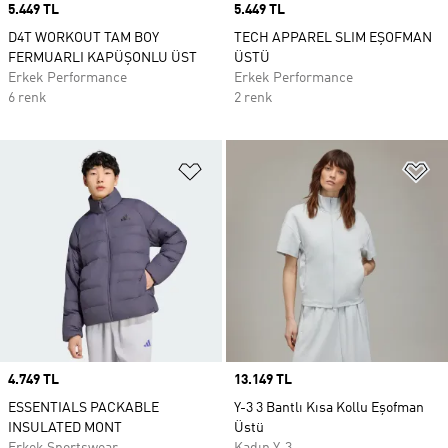
Price
5.449 TL
Price
5.449 TL
D4T WORKOUT TAM BOY
TECH APPAREL SLIM EŞOFMAN
FERMUARLI KAPÜŞONLU ÜST
ÜSTÜ
Erkek Performance
Erkek Performance
6 renk
2 renk
Favori Listesine Ekle
Fa
Price
4.749 TL
Price
13.149 TL
ESSENTIALS PACKABLE
Y-3 3 Bantlı Kısa Kollu Eşofman
INSULATED MONT
Üstü