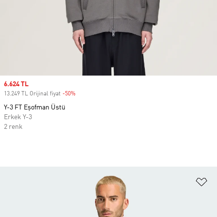
Sale price
6.624 TL
13.249 TL Orijinal fiyat
-50%
Discount
Y-3 FT Eşofman Üstü
Erkek Y-3
2 renk
Fa