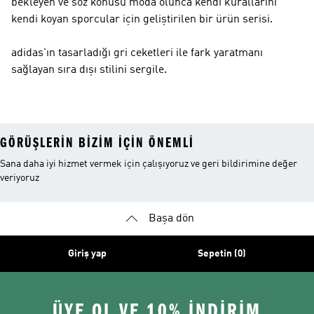
bekleyen ve söz konusu moda olunca kendi kurallarını
kendi koyan sporcular için geliştirilen bir ürün serisi.
adidas'ın tasarladığı gri ceketleri ile fark yaratmanı
sağlayan sıra dışı stilini sergile.
GÖRÜŞLERIN BIZIM IÇIN ÖNEMLI
Sana daha iyi hizmet vermek için çalışıyoruz ve geri bildirimine değer
veriyoruz
Başa dön
Giriş yap
Sepetin (0)
ÜYE OL VE 10% İNDİRİM