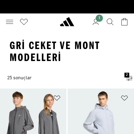
1
GRI CEKET VE MONT
MODELLERI
2
25 sonuçlar
Favori Listesine Ekle
Fa