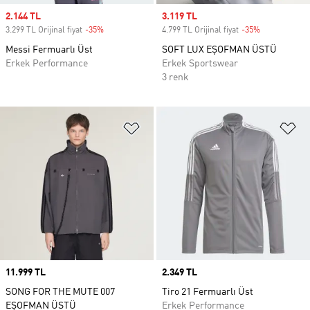
Sale price
2.144 TL
Sale price
3.119 TL
3.299 TL Orijinal fiyat
-35%
Discount
4.799 TL Orijinal fiyat
-35%
Discount
Messi Fermuarlı Üst
SOFT LUX EŞOFMAN ÜSTÜ
Erkek Performance
Erkek Sportswear
3 renk
Favori Listesine Ekle
Fa
Price
11.999 TL
Price
2.349 TL
SONG FOR THE MUTE 007
Tiro 21 Fermuarlı Üst
EŞOFMAN ÜSTÜ
Erkek Performance