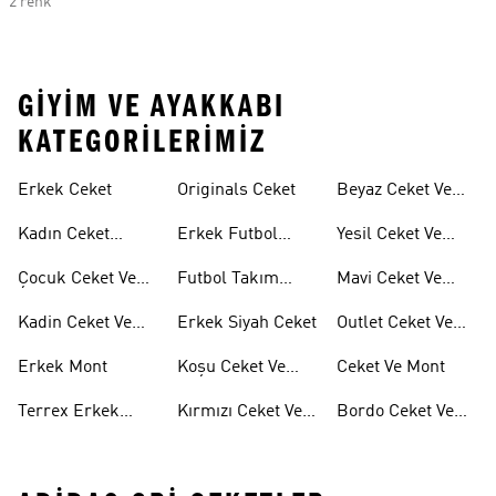
2 renk
GIYIM VE AYAKKABI
KATEGORILERIMIZ
Erkek Ceket
Originals Ceket
Beyaz Ceket Ve
Montlar
Kadın Ceket
Erkek Futbol
Yesil Ceket Ve
Modelleri
Ceketleri
Montlar
Çocuk Ceket Ve
Futbol Takım
Mavi Ceket Ve
Mont
Ceketleri
Montlar
Kadin Ceket Ve
Erkek Siyah Ceket
Outlet Ceket Ve
Mont
Mont
Erkek Mont
Koşu Ceket Ve
Ceket Ve Mont
Mont
Terrex Erkek
Kırmızı Ceket Ve
Bordo Ceket Ve
Ceket
Montlar
Montlar