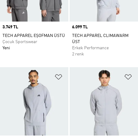
Price
3.749 TL
Price
6.099 TL
TECH APPAREL EŞOFMAN ÜSTÜ
TECH APPAREL CLIMAWARM
Çocuk Sportswear
ÜST
Yeni
Erkek Performance
2 renk
Favori Listesine Ekle
Fa