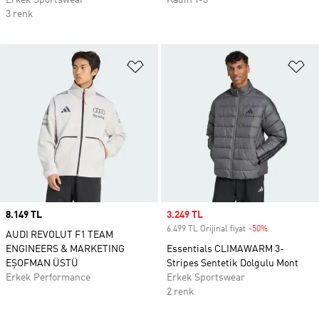
Erkek Sportswear
Kadın Y-3
3 renk
Favori Listesine Ekle
Fa
Price
8.149 TL
Sale price
3.249 TL
6.499 TL Orijinal fiyat
-50%
Discount
AUDI REVOLUT F1 TEAM
ENGINEERS & MARKETING
Essentials CLIMAWARM 3-
EŞOFMAN ÜSTÜ
Stripes Sentetik Dolgulu Mont
Erkek Performance
Erkek Sportswear
2 renk