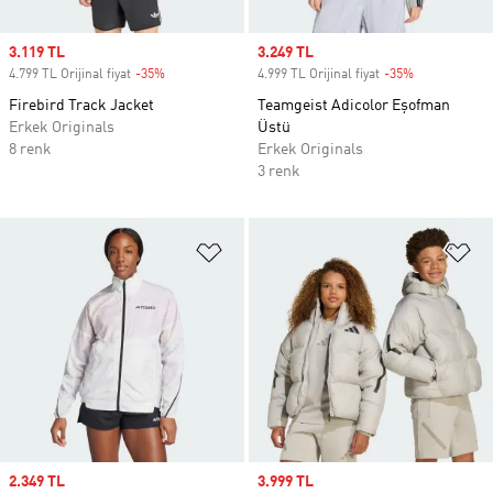
Sale price
3.119 TL
Sale price
3.249 TL
4.799 TL Orijinal fiyat
-35%
Discount
4.999 TL Orijinal fiyat
-35%
Discount
Firebird Track Jacket
Teamgeist Adicolor Eşofman
Erkek Originals
Üstü
8 renk
Erkek Originals
3 renk
Favori Listesine Ekle
Fa
Sale price
2.349 TL
Sale price
3.999 TL