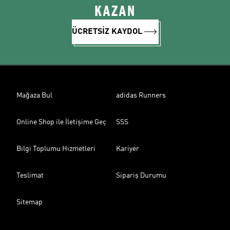
KAZAN
ÜCRETSİZ KAYDOL
Mağaza Bul
adidas Runners
Online Shop ile İletişime Geç
SSS
Bilgi Toplumu Hizmetleri
Kariyer
Teslimat
Sipariş Durumu
Sitemap