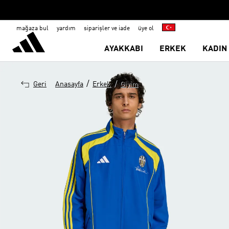
mağaza bul
yardım
siparişler ve iade
üye ol
AYAKKABI
ERKEK
KADIN
/
/
Geri
Anasayfa
Erkek
Giyim