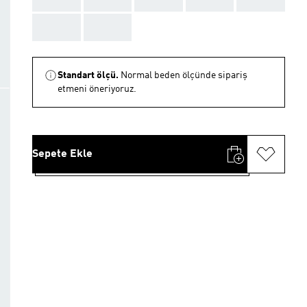
AAA
AAA
Standart ölçü.
Normal beden ölçünde sipariş
etmeni öneriyoruz.
Sepete Ekle