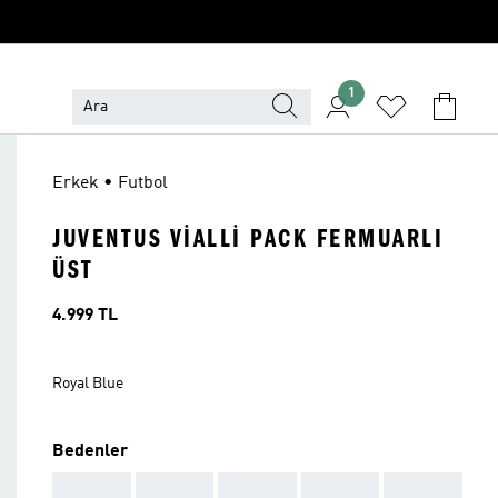
1
Erkek • Futbol
JUVENTUS VIALLI PACK FERMUARLI
ÜST
Fiyat
4.999 TL
Royal Blue
Bedenler
AAA
AAA
AAA
AAA
AAA