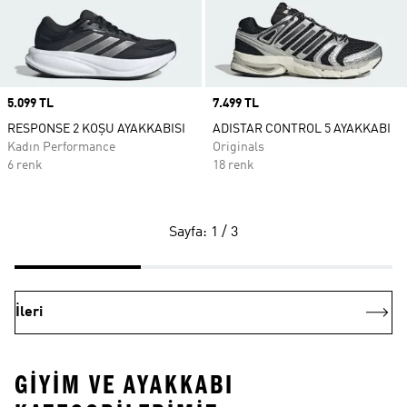
Price
5.099 TL
Price
7.499 TL
RESPONSE 2 KOŞU AYAKKABISI
ADISTAR CONTROL 5 AYAKKABI
Kadın Performance
Originals
6 renk
18 renk
Sayfa: 1 / 3
İleri
GIYIM VE AYAKKABI