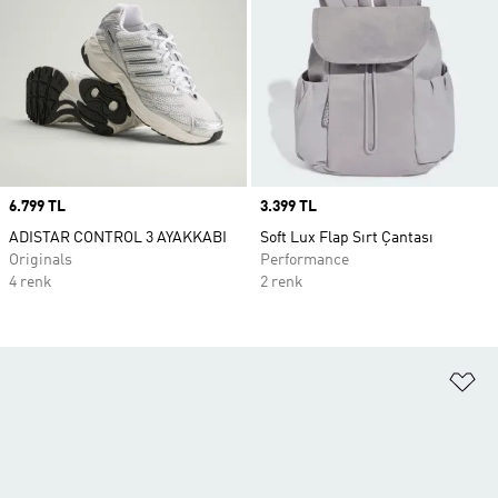
Price
6.799 TL
Price
3.399 TL
ADISTAR CONTROL 3 AYAKKABI
Soft Lux Flap Sırt Çantası
Originals
Performance
4 renk
2 renk
Fa