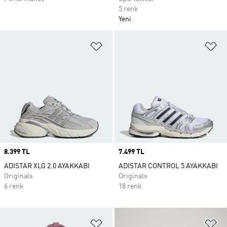
5 renk
Yeni
Favori Listesine Ekle
Fa
Price
8.399 TL
Price
7.499 TL
ADISTAR XLG 2.0 AYAKKABI
ADISTAR CONTROL 5 AYAKKABI
Originals
Originals
6 renk
18 renk
Favori Listesine Ekle
Fa