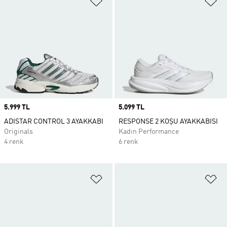
Price
5.999 TL
Price
5.099 TL
ADISTAR CONTROL 3 AYAKKABI
RESPONSE 2 KOŞU AYAKKABISI
Originals
Kadın Performance
4 renk
6 renk
Favori Listesine Ekle
Fa