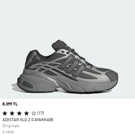
Price
8.399 TL
(17)
ADISTAR XLG 2.0 AYAKKABI
Originals
6 renk