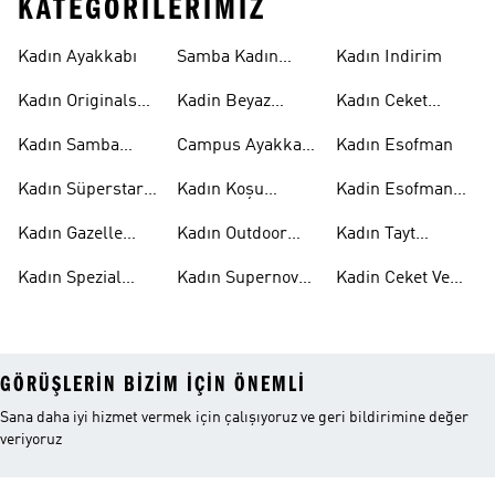
KATEGORILERIMIZ
Kadın Ayakkabı
Samba Kadın
Kadın Indirim
Ayakkabı
Kadın Originals
Kadin Beyaz
Kadın Ceket
Ayakkabı
Samba
Modelleri
Kadın Samba
Campus Ayakkabı
Kadın Esofman
Ayakkabı
Kadın
Kadın Süperstar
Kadın Koşu
Kadin Esofman
Ayakkabı
Ayakkabısı
Alti
Kadın Gazelle
Kadın Outdoor
Kadın Tayt
Ayakkabı
Ayakkabı
Modelleri
Kadın Spezial
Kadın Supernova
Kadin Ceket Ve
Ayakkabı
Ayakkabı
Mont
GÖRÜŞLERIN BIZIM IÇIN ÖNEMLI
Sana daha iyi hizmet vermek için çalışıyoruz ve geri bildirimine değer
veriyoruz