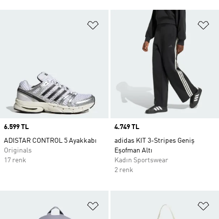
Favori Listesine Ekle
Fa
Price
6.599 TL
Price
4.749 TL
ADISTAR CONTROL 5 Ayakkabı
adidas KIT 3-Stripes Geniş
Originals
Eşofman Altı
17 renk
Kadın Sportswear
2 renk
Favori Listesine Ekle
Fa