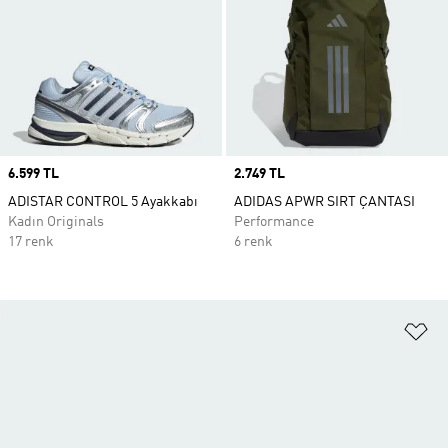
Price
6.599 TL
Price
2.749 TL
ADISTAR CONTROL 5 Ayakkabı
ADIDAS APWR SIRT ÇANTASI
Kadın Originals
Performance
17 renk
6 renk
Fa