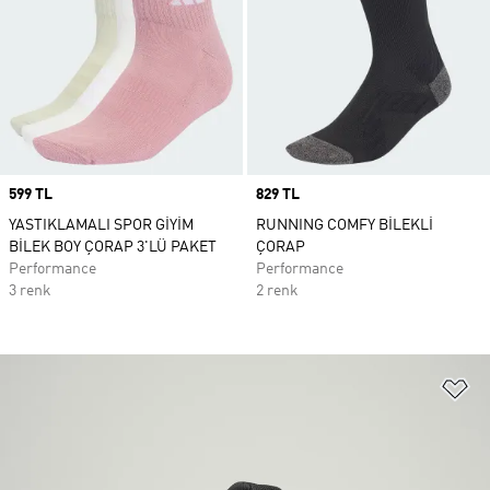
Price
599 TL
Price
829 TL
YASTIKLAMALI SPOR GİYİM
RUNNING COMFY BİLEKLİ
BİLEK BOY ÇORAP 3'LÜ PAKET
ÇORAP
Performance
Performance
3 renk
2 renk
Fa