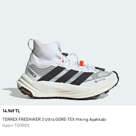
Price
14.949 TL
TERREX FREEHIKER 3 Ultra GORE-TEX Hiking Ayakkabı
Kadın TERREX