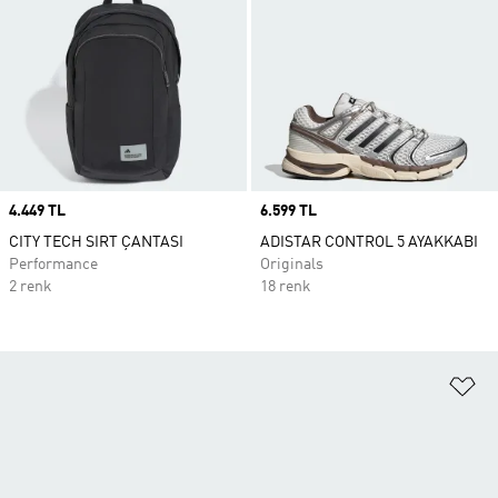
Price
4.449 TL
Price
6.599 TL
CITY TECH SIRT ÇANTASI
ADISTAR CONTROL 5 AYAKKABI
Performance
Originals
2 renk
18 renk
Fa