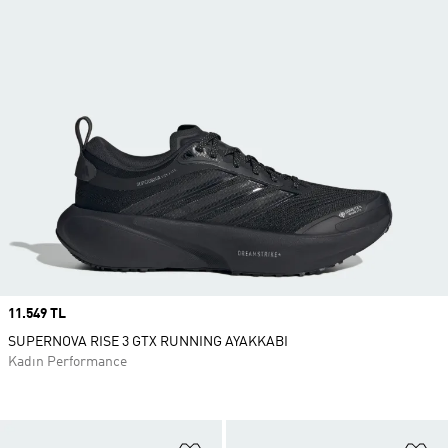
Price
11.549 TL
SUPERNOVA RISE 3 GTX RUNNING AYAKKABI
Kadın Performance
Favori Listesine Ekle
Fa