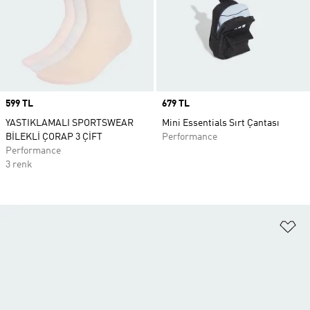
Price
599 TL
Price
679 TL
YASTIKLAMALI SPORTSWEAR
Mini Essentials Sırt Çantası
BİLEKLİ ÇORAP 3 ÇİFT
Performance
Performance
3 renk
Fa