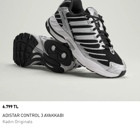
Price
6.799 TL
ADISTAR CONTROL 3 AYAKKABI
Kadın Originals