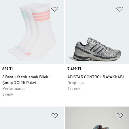
Favori Listesine Ekle
Fa
Price
829 TL
Price
7.499 TL
3 Bantlı Yastıklamalı Bilekli
ADISTAR CONTROL 5 AYAKKABI
Çorap 3 Çiftli Paket
Originals
Performance
18 renk
6 renk
Favori Listesine Ekle
Fa