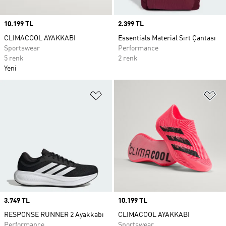
Price
10.199 TL
Price
2.399 TL
CLIMACOOL AYAKKABI
Essentials Material Sırt Çantası
Sportswear
Performance
5 renk
2 renk
Yeni
Favori Listesine Ekle
Fa
Price
3.749 TL
Price
10.199 TL
RESPONSE RUNNER 2 Ayakkabı
CLIMACOOL AYAKKABI
Performance
Sportswear