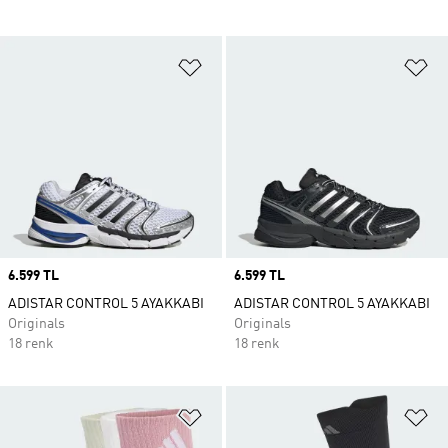
Favori Listesine Ekle
Fa
Price
6.599 TL
Price
6.599 TL
ADISTAR CONTROL 5 AYAKKABI
ADISTAR CONTROL 5 AYAKKABI
Originals
Originals
18 renk
18 renk
Favori Listesine Ekle
Fa