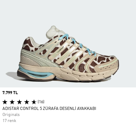
Price
7.799 TL
(16)
ADISTAR CONTROL 5 ZÜRAFA DESENLİ AYAKKABI
Originals
17 renk