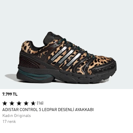
Price
7.799 TL
(16)
ADISTAR CONTROL 5 LEOPAR DESENLİ AYAKKABI
Kadın Originals
17 renk