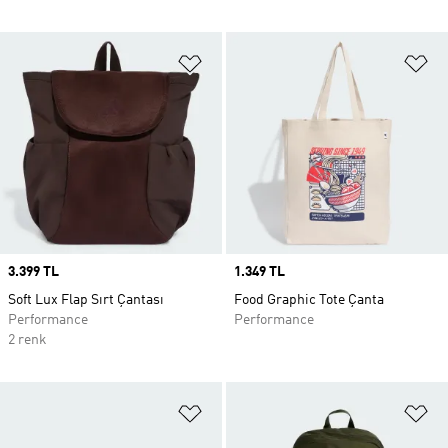
Favori Listesine Ekle
Fa
Price
3.399 TL
Price
1.349 TL
Soft Lux Flap Sırt Çantası
Food Graphic Tote Çanta
Performance
Performance
2 renk
Favori Listesine Ekle
Fa