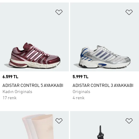
Favori Listesine Ekle
Fa
Price
6.599 TL
Price
5.999 TL
ADISTAR CONTROL 5 AYAKKABI
ADISTAR CONTROL 3 AYAKKABI
Kadın Originals
Originals
17 renk
4 renk
Favori Listesine Ekle
Fa