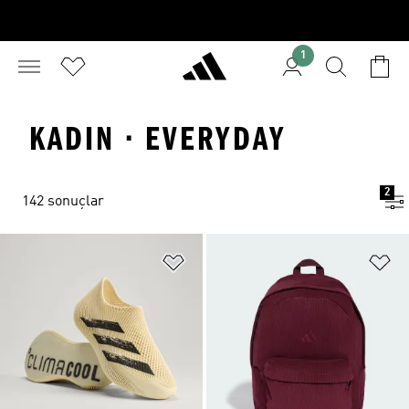
1
KADIN · EVERYDAY
2
142 sonuçlar
Favori Listesine Ekle
Fa