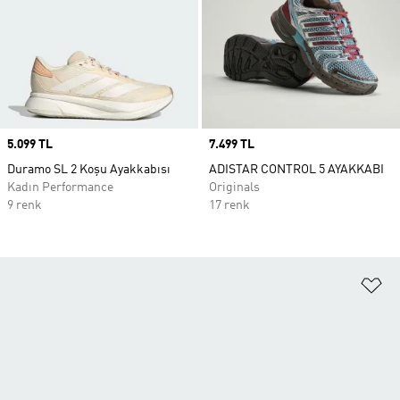
Price
5.099 TL
Price
7.499 TL
Duramo SL 2 Koşu Ayakkabısı
ADISTAR CONTROL 5 AYAKKABI
Kadın Performance
Originals
9 renk
17 renk
Fa