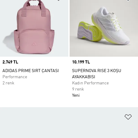
Price
2.749 TL
Price
10.199 TL
ADIDAS PRIME SIRT ÇANTASI
SUPERNOVA RISE 3 KOŞU
Performance
AYAKKABISI
2 renk
Kadın Performance
9 renk
Yeni
Fa