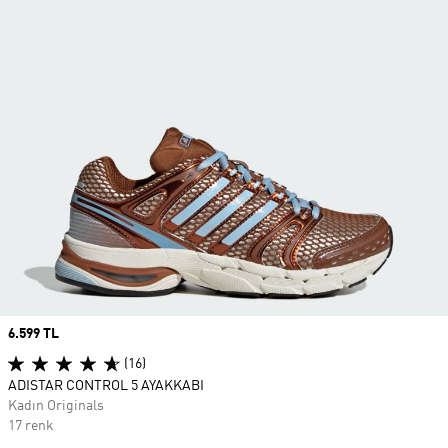
Price
6.599 TL
(16)
ADISTAR CONTROL 5 AYAKKABI
Kadın Originals
17 renk