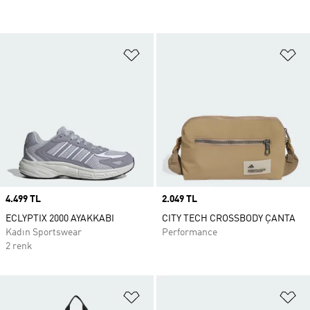
Favori Listesine Ekle
Fa
Price
4.499 TL
Price
2.049 TL
ECLYPTIX 2000 AYAKKABI
CITY TECH CROSSBODY ÇANTA
Kadın Sportswear
Performance
2 renk
Favori Listesine Ekle
Fa