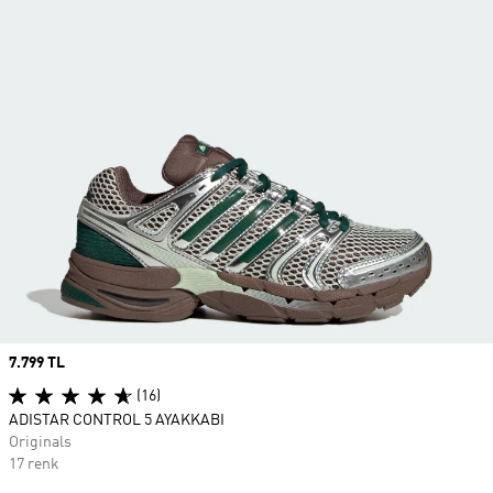
Price
7.799 TL
(16)
ADISTAR CONTROL 5 AYAKKABI
Originals
17 renk