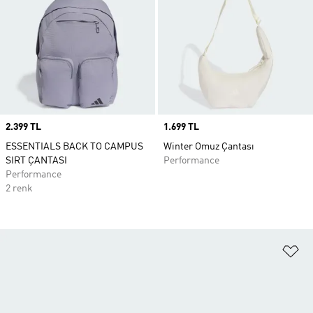
Price
2.399 TL
Price
1.699 TL
ESSENTIALS BACK TO CAMPUS
Winter Omuz Çantası
SIRT ÇANTASI
Performance
Performance
2 renk
Fa