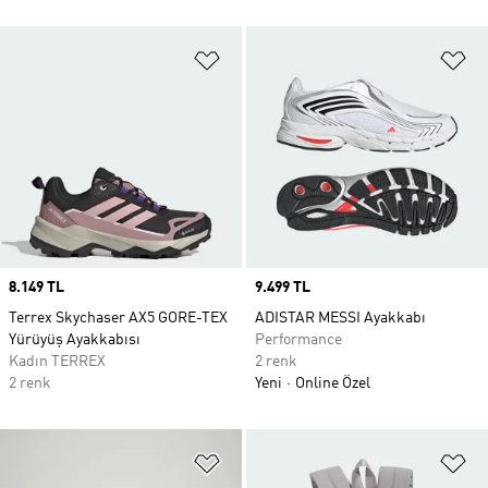
Favori Listesine Ekle
Fa
Price
8.149 TL
Price
9.499 TL
Terrex Skychaser AX5 GORE-TEX
ADISTAR MESSI Ayakkabı
Yürüyüş Ayakkabısı
Performance
Kadın TERREX
2 renk
2 renk
Yeni
Online Özel
Favori Listesine Ekle
Fa