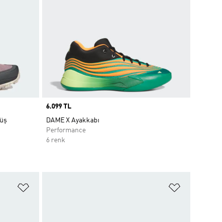
Price
6.099 TL
yüş
DAME X Ayakkabı
Performance
6 renk
Favori Listesine Ekle
Favori List