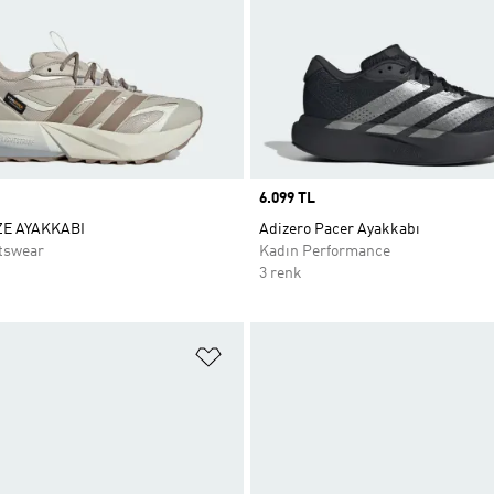
Price
6.099 TL
E AYAKKABI
Adizero Pacer Ayakkabı
tswear
Kadın Performance
3 renk
ne Ekle
Favori Listesine Ekle