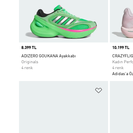
Price
8.399 TL
Price
10.199 TL
ADIZERO GOUKANA Ayakkabı
CRAZYFLIG
Originals
Kadın Perf
4 renk
4 renk
Adidas'a Öz
Favori Listesi