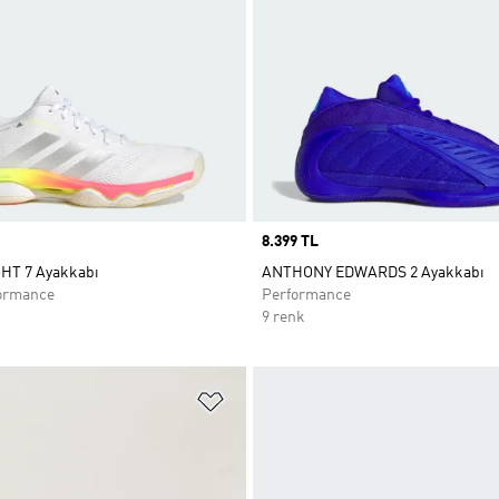
Price
8.399 TL
HT 7 Ayakkabı
ANTHONY EDWARDS 2 Ayakkabı
ormance
Performance
9 renk
ne Ekle
Favori Listesine Ekle