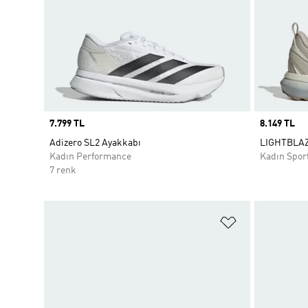
Price
7.799 TL
Price
8.149 TL
Adizero SL2 Ayakkabı
LIGHTBLAZ
Kadın Performance
Kadın Spor
7 renk
Favori Listesi