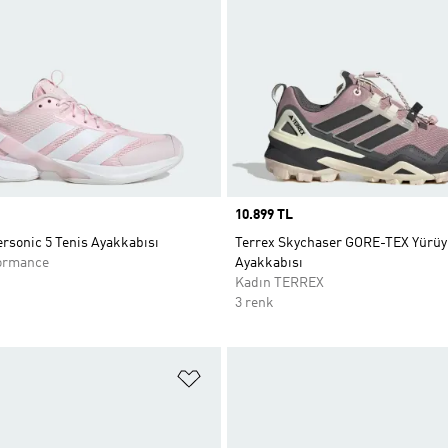
Price
10.899 TL
rsonic 5 Tenis Ayakkabısı
Terrex Skychaser GORE-TEX Yürü
ormance
Ayakkabısı
Kadın TERREX
3 renk
ne Ekle
Favori Listesine Ekle