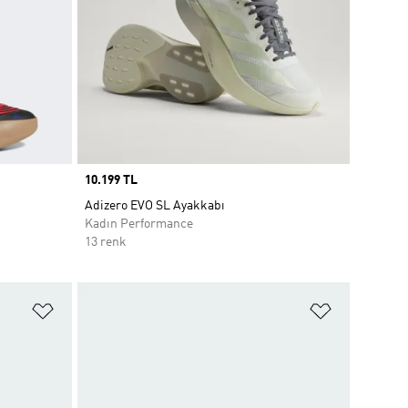
Price
10.199 TL
Adizero EVO SL Ayakkabı
Kadın Performance
13 renk
Favori Listesine Ekle
Favori List