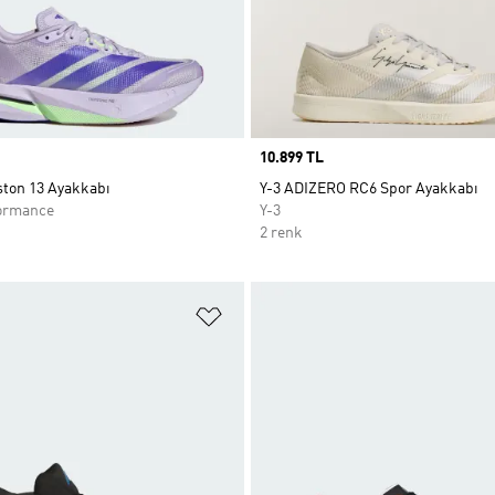
Price
10.899 TL
ston 13 Ayakkabı
Y-3 ADIZERO RC6 Spor Ayakkabı
ormance
Y-3
2 renk
ne Ekle
Favori Listesine Ekle