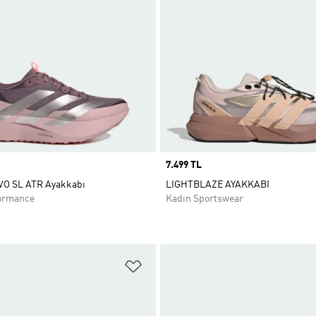
Price
7.499 TL
VO SL ATR Ayakkabı
LIGHTBLAZE AYAKKABI
ormance
Kadın Sportswear
ne Ekle
Favori Listesine Ekle