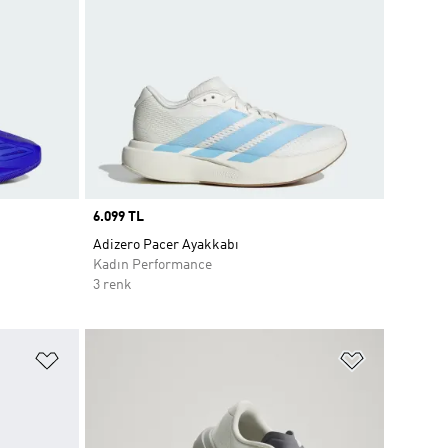
Price
6.099 TL
Adizero Pacer Ayakkabı
Kadın Performance
3 renk
Favori Listesine Ekle
Favori List