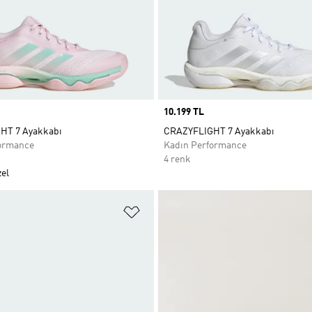
Price
10.199 TL
HT 7 Ayakkabı
CRAZYFLIGHT 7 Ayakkabı
ormance
Kadın Performance
4 renk
el
ne Ekle
Favori Listesine Ekle