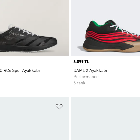
Price
6.099 TL
O RC6 Spor Ayakkabı
DAME X Ayakkabı
Performance
6 renk
ne Ekle
Favori Listesine Ekle