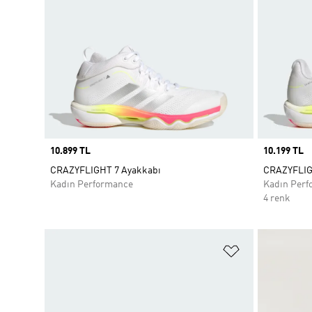
Price
10.899 TL
Price
10.199 TL
CRAZYFLIGHT 7 Ayakkabı
CRAZYFLIG
Kadın Performance
Kadın Perf
4 renk
Favori Listesi