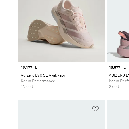
Price
10.199 TL
Price
10.899 TL
Adizero EVO SL Ayakkabı
ADIZERO E
Kadın Performance
Kadın Perf
13 renk
2 renk
Favori Listesi