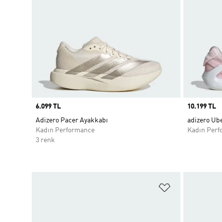
Price
6.099 TL
Price
10.199 TL
Adizero Pacer Ayakkabı
adizero Ube
Kadın Performance
Kadın Perf
3 renk
Favori Listesi