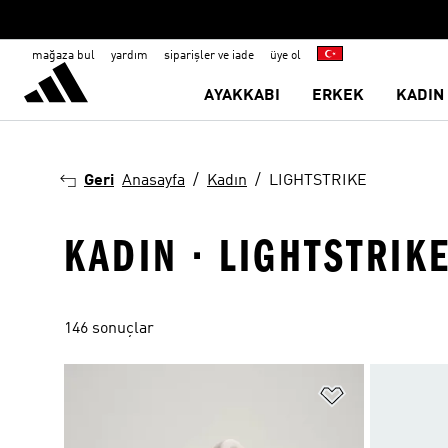
mağaza bul
yardım
siparişler ve iade
üye ol
AYAKKABI
ERKEK
KADIN
Geri
Anasayfa
Kadın
LIGHTSTRIKE
KADIN · LIGHTSTRIK
146 sonuçlar
Favori Listesi