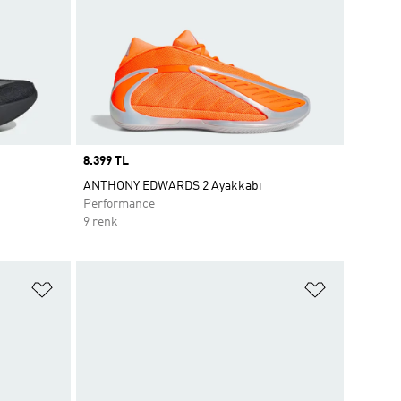
Price
8.399 TL
ANTHONY EDWARDS 2 Ayakkabı
Performance
9 renk
Favori Listesine Ekle
Favori List