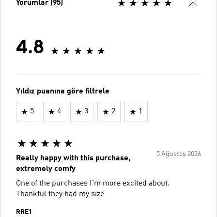
Yorumlar (95)
4.8
Yıldız puanına göre filtrele
5
4
3
2
1
5 Ağustos 2026
Really happy with this purchase,
extremely comfy
One of the purchases I’m more excited about.
Thankful they had my size
RRE1