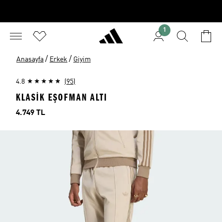
1
/
/
Anasayfa
Erkek
Giyim
4.8
(95)
KLASİK EŞOFMAN ALTI
Fiyat
4.749 TL