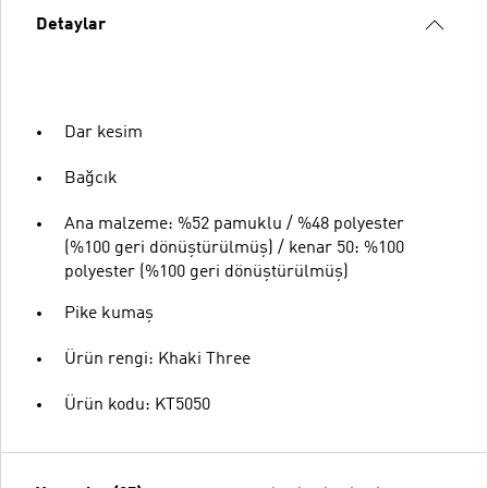
Detaylar
Dar kesim
Bağcık
Ana malzeme: %52 pamuklu / %48 polyester
(%100 geri dönüştürülmüş) / kenar 50: %100
polyester (%100 geri dönüştürülmüş)
Pike kumaş
Ürün rengi: Khaki Three
Ürün kodu: KT5050