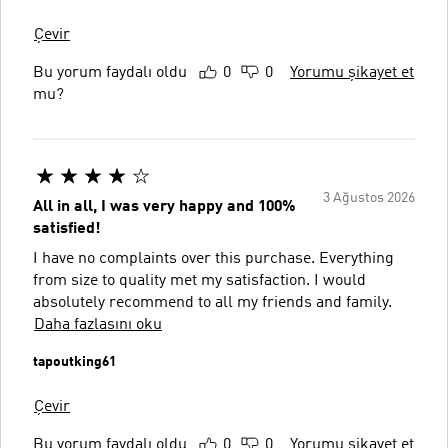
Çevir
Bu yorum faydalı oldu
0
0
Yorumu şikayet et
mu?
3 Ağustos 2026
All in all, I was very happy and 100%
satisfied!
I have no complaints over this purchase. Everything
from size to quality met my satisfaction. I would
absolutely recommend to all my friends and family.
Daha fazlasını oku
tapoutking61
Çevir
Bu yorum faydalı oldu
0
0
Yorumu şikayet et