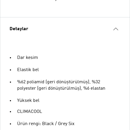
Detaylar
Dar kesim
Elastik bel
%62 poliamid (geri dönüştürülmüş), %32
polyester (geri dönüştürülmüş), %6 elastan
Yüksek bel
CLIMACOOL
Ürün rengi: Black / Grey Six