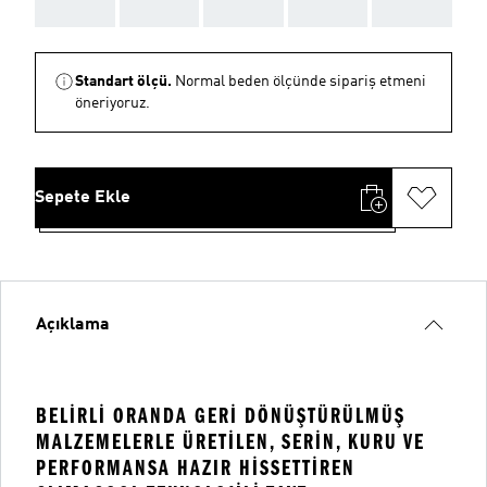
AAA
AAA
AAA
AAA
AAA
Standart ölçü.
Normal beden ölçünde sipariş etmeni
öneriyoruz.
Sepete Ekle
Açıklama
BELIRLI ORANDA GERI DÖNÜŞTÜRÜLMÜŞ
MALZEMELERLE ÜRETILEN, SERIN, KURU VE
PERFORMANSA HAZIR HISSETTIREN