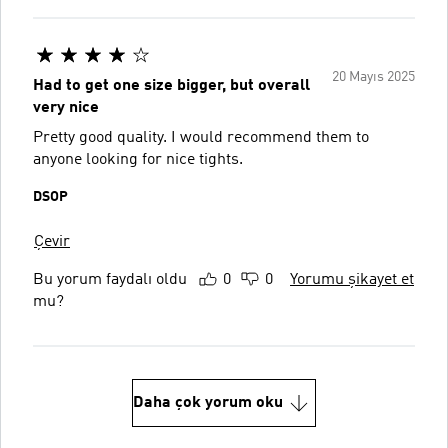
20 Mayıs 2025
Had to get one size bigger, but overall
very nice
Pretty good quality. I would recommend them to
anyone looking for nice tights.
DSOP
Çevir
Bu yorum faydalı oldu
0
0
Yorumu şikayet et
mu?
Daha çok yorum oku