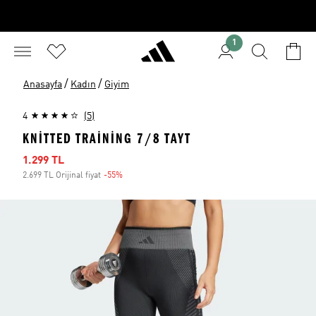
1
/
/
Anasayfa
Kadın
Giyim
4
(5)
KNITTED TRAINING 7/8 TAYT
İndirimli fiyat
1.299 TL
2.699 TL Orijinal fiyat
-55%
İndirim