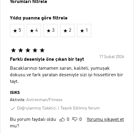
Yorumları filtrele
Yıldız puanına göre filtrele
5
4
3
2
1
17 Şubat 2026
Farklı deseniyle öne çıkan bir tayt
Bacaklarınızı tamamen saran, kaliteli, yumuşak
dokusu ve fark yaratan deseniyle sizi iyi hissettiren bir
tayt.
ISIKS
Aktivite:
Antrenman/Fitness
Doğrulanmış Tüketici
Teşvik Edilmiş Yorum
Bu yorum faydalı oldu
0
0
Yorumu şikayet et
mu?