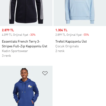
Sale price
2.879 TL
Sale price
1.304 TL
4.099 TL Orijinal fiyat
-30%
Discount
2.899 TL Orijinal fiyat
-55%
Discount
Essentials French Terry 3-
Trefoil Kapüşonlu Üst
Stripes Full-Zip Kapüşonlu Üst
Çocuk Originals
Kadın Sportswear
2 renk
3 renk
Favori Listesine Ekle