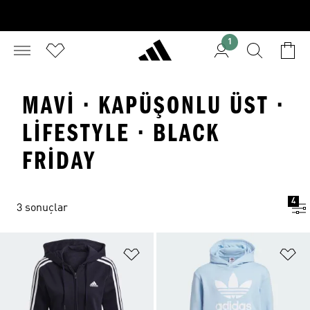
1
MAVI · KAPÜŞONLU ÜST ·
LIFESTYLE · BLACK
FRIDAY
4
3 sonuçlar
Favori Listesine Ekle
Fa