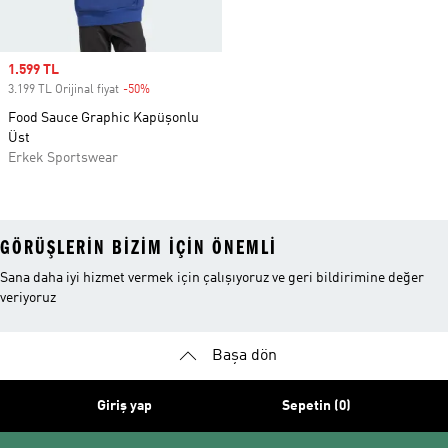
Sale price
1.599 TL
3.199 TL Orijinal fiyat
-50%
Discount
Food Sauce Graphic Kapüşonlu
Üst
Erkek Sportswear
GÖRÜŞLERIN BIZIM IÇIN ÖNEMLI
Sana daha iyi hizmet vermek için çalışıyoruz ve geri bildirimine değer
veriyoruz
Başa dön
Giriş yap
Sepetin (0)