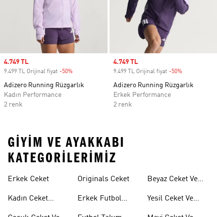
Sale price
4.749 TL
Sale price
4.749 TL
9.499 TL Orijinal fiyat
-50%
Discount
9.499 TL Orijinal fiyat
-50%
Discount
Adizero Running Rüzgarlık
Adizero Running Rüzgarlık
Kadın Performance
Erkek Performance
2 renk
2 renk
GIYIM VE AYAKKABI
KATEGORILERIMIZ
Erkek Ceket
Originals Ceket
Beyaz Ceket Ve
Montlar
Kadın Ceket
Erkek Futbol
Yesil Ceket Ve
Modelleri
Ceketleri
Montlar