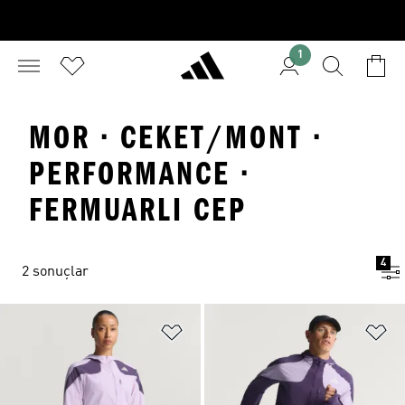
1
MOR · CEKET/MONT ·
PERFORMANCE ·
FERMUARLI CEP
4
2 sonuçlar
Favori Listesine Ekle
Fa