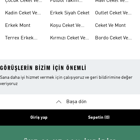
Çocuk Ceket Ve
Futbol Takım
Mavi Ceket Ve
Mont
Ceketleri
Montlar
Kadin Ceket Ve
Erkek Siyah Ceket
Outlet Ceket Ve
Mont
Mont
Erkek Mont
Koşu Ceket Ve
Ceket Ve Mont
Mont
Terrex Erkek
Kırmızı Ceket Ve
Bordo Ceket Ve
Ceket
Montlar
Montlar
GÖRÜŞLERIN BIZIM IÇIN ÖNEMLI
Sana daha iyi hizmet vermek için çalışıyoruz ve geri bildirimine değer
veriyoruz
Başa dön
Giriş yap
Sepetin (0)