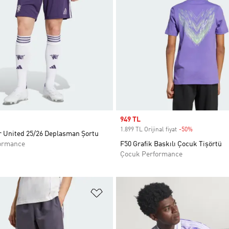
Sale price
949 TL
1.899 TL Orijinal fiyat
-50%
Discount
 United 25/26 Deplasman Şortu
ormance
F50 Grafik Baskılı Çocuk Tişörtü
Çocuk Performance
ne Ekle
Favori Listesine Ekle