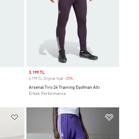
Sale price
3.199 TL
4.199 TL Orijinal fiyat
-25%
Discount
Arsenal Tiro 24 Training Eşofman Altı
Erkek Performance
Favori Listesine Ekle
Favori List