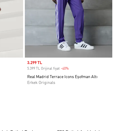
Sale price
3.299 TL
5.399 TL Orijinal fiyat
-40%
Discount
Real Madrid Terrace Icons Eşofman Altı
Erkek Originals