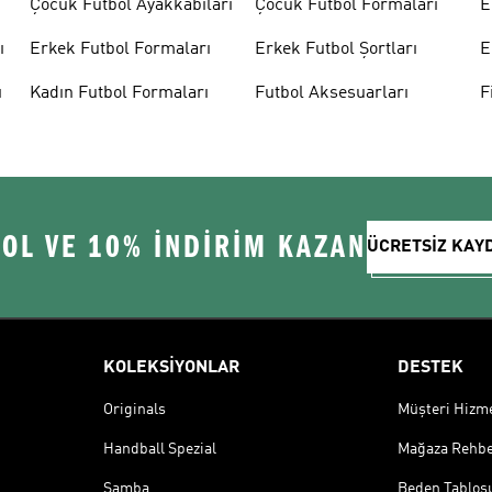
Çocuk Futbol Ayakkabıları
Çocuk Futbol Formaları
E
ı
Erkek Futbol Formaları
Erkek Futbol Şortları
E
ı
Kadın Futbol Formaları
Futbol Aksesuarları
F
 OL VE 10% İNDİRİM KAZAN
ÜCRETSİZ KAY
KOLEKSİYONLAR
DESTEK
Originals
Müşteri Hizmet
Handball Spezial
Mağaza Rehbe
Samba
Beden Tablos