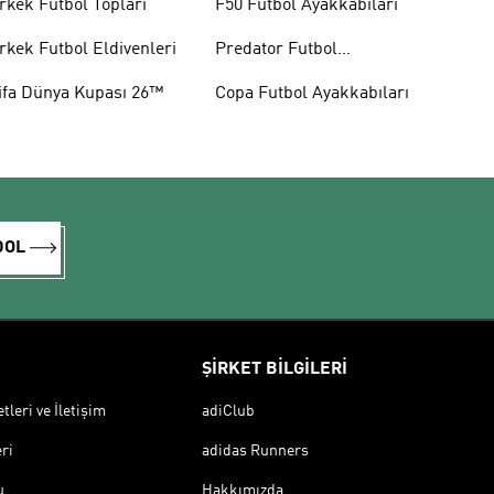
rkek Futbol Topları
F50 Futbol Ayakkabıları
rkek Futbol Eldivenleri
Predator Futbol
Ayakkabıları
ifa Dünya Kupası 26™
Copa Futbol Ayakkabıları
DOL
ŞİRKET BİLGİLERİ
leri ve İletişim
adiClub
ri
adidas Runners
u
Hakkımızda