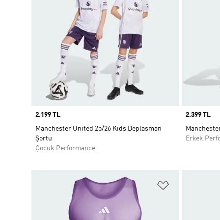
Price
2.199 TL
Price
2.399 TL
Manchester United 25/26 Kids Deplasman
Manchester
Şortu
Erkek Perf
Çocuk Performance
Favori Listesi