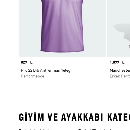
Price
829 TL
Price
1.899 TL
Pro 22 Bib Antrenman Yeleği
Manchester
Performance
Erkek Perf
GIYIM VE AYAKKABI KAT