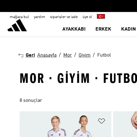
mağaza bul
yardım
siparişler ve iade
üye ol
AYAKKABI
ERKEK
KADIN
Geri
Anasayfa
Mor
Giyim
Futbol
MOR · GIYIM · FUTB
8 sonuçlar
Favori Listesi