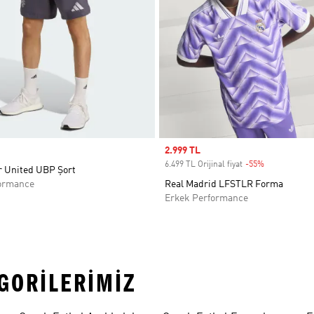
Sale price
2.999 TL
6.499 TL Orijinal fiyat
-55%
Discount
 United UBP Şort
ormance
Real Madrid LFSTLR Forma
Erkek Performance
EGORILERIMIZ