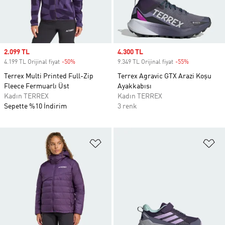
Sale price
2.099 TL
Sale price
4.300 TL
4.199 TL Orijinal fiyat
-50%
Discount
9.349 TL Orijinal fiyat
-55%
Discount
Terrex Multi Printed Full-Zip
Terrex Agravic GTX Arazi Koşu
Fleece Fermuarlı Üst
Ayakkabısı
Kadın TERREX
Kadın TERREX
Sepette %10 İndirim
3 renk
Favori Listesine Ekle
Fa