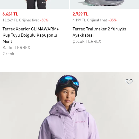
Sale price
6.624 TL
Sale price
2.729 TL
13.249 TL Orijinal fiyat
-50%
Discount
4.199 TL Orijinal fiyat
-35%
Discount
Terrex Xperior CLIMAWARM+
Terrex Trailmaker 2 Yürüyüş
Kuş Tüyü Dolgulu Kapüşonlu
Ayakkabısı
Mont
Çocuk TERREX
Kadın TERREX
2 renk
Fa