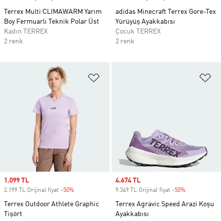
Terrex Multi CLIMAWARM Yarım
adidas Minecraft Terrex Gore-Tex
Boy Fermuarlı Teknik Polar Üst
Yürüyüş Ayakkabısı
Kadın TERREX
Çocuk TERREX
2 renk
2 renk
Favori Listesine Ekle
Fa
Sale price
1.099 TL
Sale price
4.674 TL
2.199 TL Orijinal fiyat
-50%
Discount
9.349 TL Orijinal fiyat
-50%
Discount
Terrex Outdoor Athlete Graphic
Terrex Agravic Speed Arazi Koşu
Tişört
Ayakkabısı