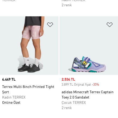
TERREX
Kadın TERREX
2 renk
Favori Listesine Ekle
Fa
Price
4.449 TL
Sale price
2.534 TL
3.899 TL Orijinal fiyat
-35%
Discount
Terrex Multi 8inch Printed Tight
Şort
adidas Minecraft Terrex Captain
Kadın TERREX
Toey 2.0 Sandalet
Online Özel
Çocuk TERREX
2 renk