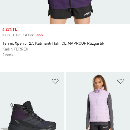
Sale price
4.274 TL
9.499 TL Orijinal fiyat
-55%
Discount
Terrex Xperior 2.5 Katmanlı Hafif CLIMAPROOF Rüzgarlık
Kadın TERREX
2 renk
Favori Listesine Ekle
Fa