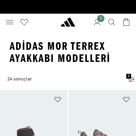
1
ADIDAS MOR TERREX
AYAKKABI MODELLERI
2
24 sonuçlar
Favori Listesine Ekle
Fa