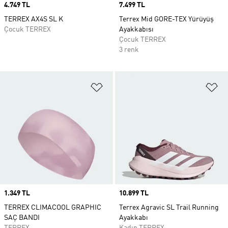
Price
4.749 TL
Price
7.499 TL
TERREX AX4S SL K
Terrex Mid GORE-TEX Yürüyüş
Çocuk TERREX
Ayakkabısı
Çocuk TERREX
3 renk
Favori Listesine Ekle
Fa
Price
1.349 TL
Price
10.899 TL
TERREX CLIMACOOL GRAPHIC
Terrex Agravic SL Trail Running
SAÇ BANDI
Ayakkabı