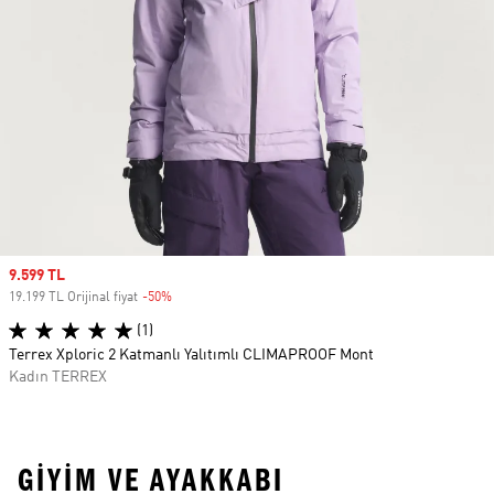
Sale price
9.599 TL
19.199 TL Orijinal fiyat
-50%
Discount
(1)
Terrex Xploric 2 Katmanlı Yalıtımlı CLIMAPROOF Mont
Kadın TERREX
GIYIM VE AYAKKABI