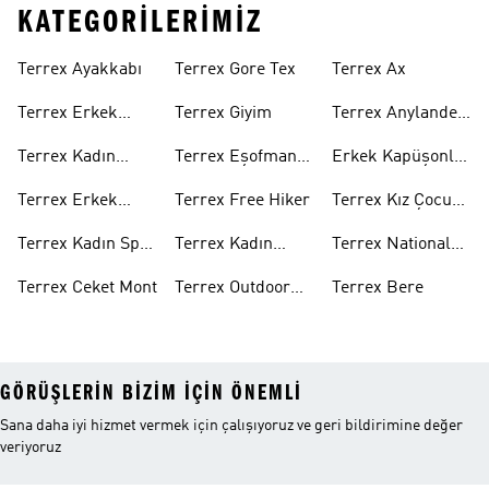
KATEGORILERIMIZ
Terrex Ayakkabı
Terrex Gore Tex
Terrex Ax
Terrex Erkek
Terrex Giyim
Terrex Anylander
Ayakkabı
Outdoor Ayakkabı
Terrex Kadın
Terrex Eşofman
Erkek Kapüşonlu
Ayakkabı
Altı
Sweatshirt
Terrex Erkek
Terrex Free Hiker
Terrex Kız Çocuk
Spor Ayakkabı
Ayakkabı
Terrex Kadın Spor
Terrex Kadın
Terrex National
Ayakkabı
Mont
Geographic Mont
Terrex Ceket Mont
Terrex Outdoor
Terrex Bere
Ayakkabı
GÖRÜŞLERIN BIZIM IÇIN ÖNEMLI
Sana daha iyi hizmet vermek için çalışıyoruz ve geri bildirimine değer
veriyoruz