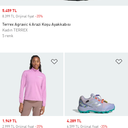
Sale price
5.459 TL
8.399 TL Orijinal fiyat
-35%
Discount
Terrex Agravic 4 Arazi Koşu Ayakkabısı
Kadın TERREX
5 renk
Favori Listesine Ekle
Fa
Sale price
1.949 TL
Sale price
4.289 TL
2.999 TL Orijinal fiyat
-35%
Discount
6.599 TL Orijinal fiyat
-35%
Discount