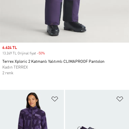
Sale price
6.624 TL
13.249 TL Orijinal fiyat
-50%
Discount
Terrex Xploric 2 Katmanlı Yalıtımlı CLIMAPROOF Pantolon
Kadın TERREX
2 renk
Favori Listesine Ekle
Fa