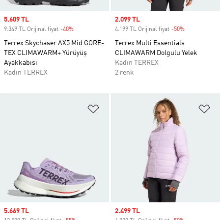
Sale price
5.609 TL
Sale price
2.099 TL
9.349 TL Orijinal fiyat
-40%
Discount
4.199 TL Orijinal fiyat
-50%
Discount
Terrex Skychaser AX5 Mid GORE-
Terrex Multi Essentials
TEX CLIMAWARM+ Yürüyüş
CLIMAWARM Dolgulu Yelek
Ayakkabısı
Kadın TERREX
Kadın TERREX
2 renk
Favori Listesine Ekle
Fa
Sale price
5.669 TL
Sale price
2.499 TL