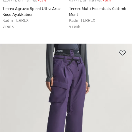
12.599 TL Orijinal fiyat
-55%
Discount
4.999 TL Orijinal fiyat
-50%
Discount
Terrex Agravic Speed Ultra Arazi
Terrex Multi Essentials Yalıtımlı
Koşu Ayakkabısı
Mont
Kadın TERREX
Kadın TERREX
3 renk
4 renk
Fa