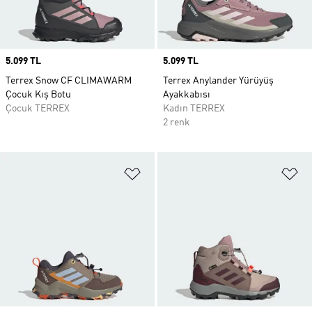
Price
5.099 TL
Price
5.099 TL
Terrex Snow CF CLIMAWARM
Terrex Anylander Yürüyüş
Çocuk Kış Botu
Ayakkabısı
Çocuk TERREX
Kadın TERREX
2 renk
Favori Listesine Ekle
Fa