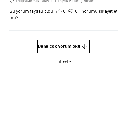
Doğrulanmış Tüketici
Teşvik Edilmiş Yorum
Bu yorum faydalı oldu
0
0
Yorumu şikayet et
mu?
Daha çok yorum oku
Filtrele