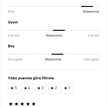
Kötü
Mükemmel
Uyum
Çok sıkı
Mükemmel
Çok bol
Boy
Kısa geldi
Mükemmel
Uzun geldi
Yıldız puanına göre filtrele
5
4
3
2
1