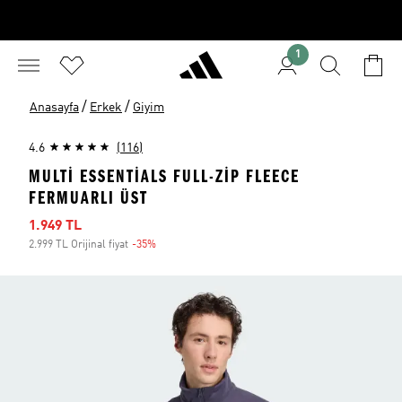
1
/
/
Anasayfa
Erkek
Giyim
4.6
(116)
MULTI ESSENTIALS FULL-ZIP FLEECE
FERMUARLI ÜST
İndirimli fiyat
1.949 TL
2.999 TL Orijinal fiyat
-35%
İndirim