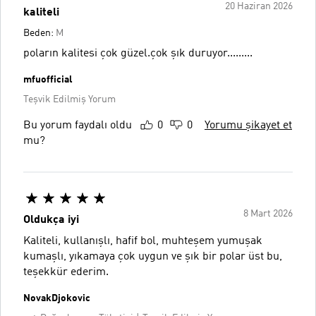
20 Haziran 2026
kaliteli
Beden:
M
poların kalitesi çok güzel.çok şık duruyor.........
mfuofficial
Teşvik Edilmiş Yorum
Bu yorum faydalı oldu
0
0
Yorumu şikayet et
mu?
8 Mart 2026
Oldukça iyi
Kaliteli, kullanışlı, hafif bol, muhteşem yumuşak
kumaşlı, yıkamaya çok uygun ve şık bir polar üst bu,
teşekkür ederim.
NovakDjokovic