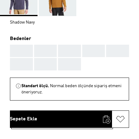
Shadow Navy
Bedenler
AAA
AAA
AAA
AAA
AAA
AAA
AAA
AAA
Standart ölçü.
Normal beden ölçünde sipariş etmeni
öneriyoruz.
Sepete Ekle