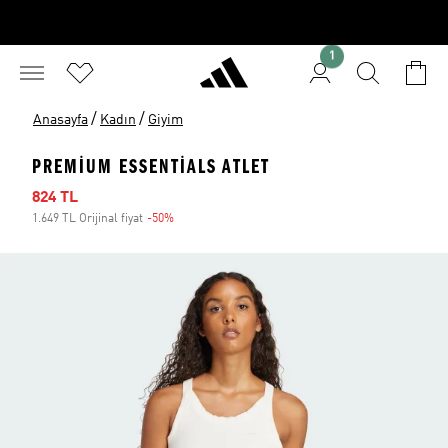
1
/
/
Anasayfa
Kadın
Giyim
PREMIUM ESSENTIALS ATLET
İndirimli fiyat
824 TL
1.649 TL Orijinal fiyat
-50%
İndirim