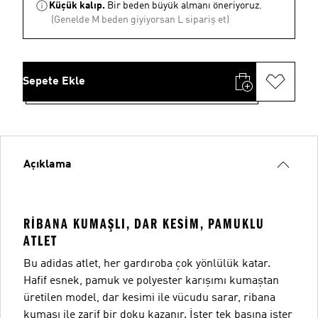
Küçük kalıp.
Bir beden büyük almanı öneriyoruz.
(Genelde M beden giyiyorsan L sipariş et)
Sepete Ekle
Açıklama
RIBANA KUMAŞLI, DAR KESIM, PAMUKLU
ATLET
Bu adidas atlet, her gardıroba çok yönlülük katar.
Hafif esnek, pamuk ve polyester karışımı kumaştan
üretilen model, dar kesimi ile vücudu sarar, ribana
kumaşı ile zarif bir doku kazanır. İster tek başına ister