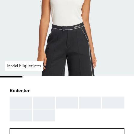
Model bilgileri
Bedenler
AAA
AAA
AAA
AAA
AAA
AAA
AAA