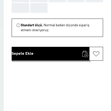
AAA
AAA
Standart ölçü.
Normal beden ölçünde sipariş
etmeni öneriyoruz.
Sepete Ekle