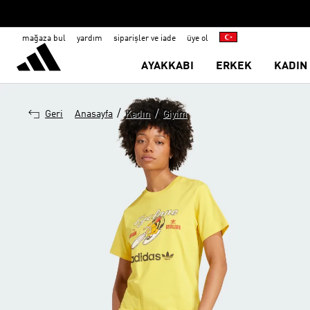
mağaza bul
yardım
siparişler ve iade
üye ol
AYAKKABI
ERKEK
KADIN
/
/
Geri
Anasayfa
Kadın
Giyim