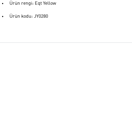
Ürün rengi: Eqt Yellow
Ürün kodu: JY0280