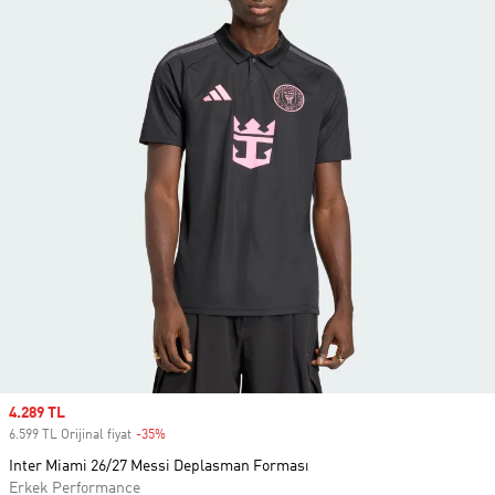
Sale price
4.289 TL
6.599 TL Orijinal fiyat
-35%
Discount
Inter Miami 26/27 Messi Deplasman Forması
Erkek Performance