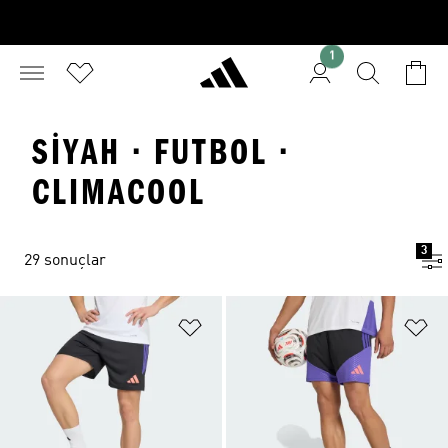
1
SIYAH · FUTBOL ·
CLIMACOOL
3
29 sonuçlar
Favori Listesine Ekle
Fa