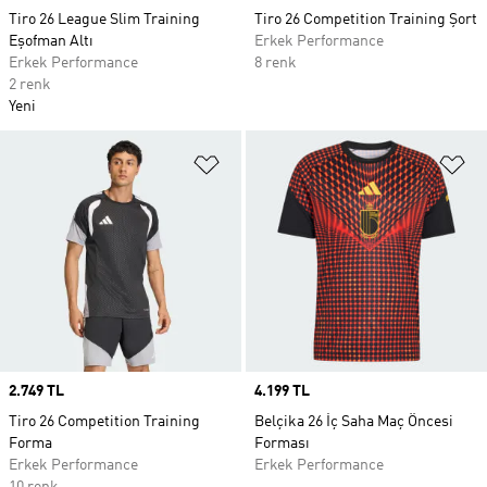
Tiro 26 League Slim Training
Tiro 26 Competition Training Şort
Eşofman Altı
Erkek Performance
Erkek Performance
8 renk
2 renk
Yeni
Favori Listesine Ekle
Fa
Price
2.749 TL
Price
4.199 TL
Tiro 26 Competition Training
Belçika 26 İç Saha Maç Öncesi
Forma
Forması
Erkek Performance
Erkek Performance