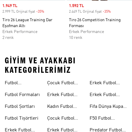
Sale price
1.949 TL
Sale price
1.592 TL
2.999 TL Orijinal fiyat
-35%
Discount
2.449 TL Orijinal fiyat
-35%
Discount
Tiro 26 League Training Dar
Tiro 26 Competition Training
Eşofman Altı
Forması
Erkek Performance
Erkek Performance
2 renk
10 renk
GIYIM VE AYAKKABI
KATEGORILERIMIZ
Futbol
Çocuk Futbol
Erkek Futbol
Ayakkabıları
Ayakkabıları
Topları
Futbol Formaları
Erkek Futbol
Erkek Futbol
Formaları
Eldivenleri
Futbol Şortları
Kadın Futbol
Fifa Dünya Kupası
Formaları
26™
Futbol Tişörtleri
Çocuk Futbol
F50 Futbol
Formaları
Ayakkabıları
Erkek Futbol
Erkek Futbol
Predator Futbol