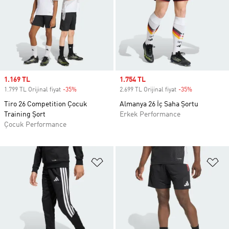
Sale price
1.169 TL
Sale price
1.754 TL
1.799 TL Orijinal fiyat
-35%
Discount
2.699 TL Orijinal fiyat
-35%
Discount
Tiro 26 Competition Çocuk
Almanya 26 İç Saha Şortu
Training Şort
Erkek Performance
Çocuk Performance
Favori Listesine Ekle
Fa