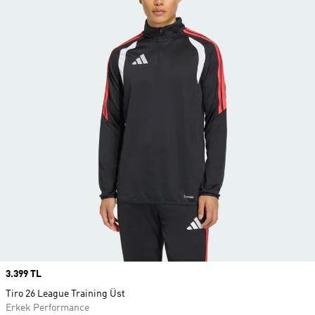
Price
3.399 TL
Tiro 26 League Training Üst
Erkek Performance