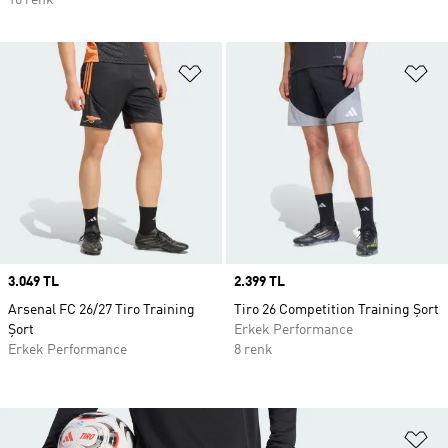
10 renk
Favori Listesine Ekle
Fa
Price
3.049 TL
Price
2.399 TL
Arsenal FC 26/27 Tiro Training
Tiro 26 Competition Training Şort
Şort
Erkek Performance
Erkek Performance
8 renk
Fa