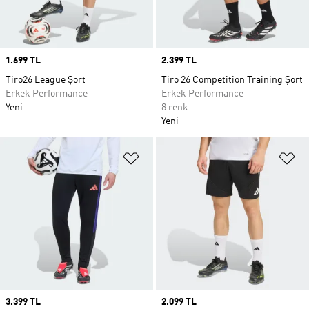
Price
1.699 TL
Price
2.399 TL
Tiro26 League Şort
Tiro 26 Competition Training Şort
Erkek Performance
Erkek Performance
Yeni
8 renk
Yeni
Favori Listesine Ekle
Fa
Price
3.399 TL
Price
2.099 TL