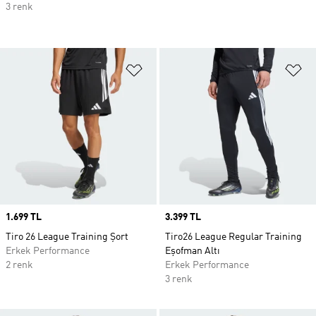
3 renk
Favori Listesine Ekle
Fa
Price
1.699 TL
Price
3.399 TL
Tiro 26 League Training Şort
Tiro26 League Regular Training
Erkek Performance
Eşofman Altı
2 renk
Erkek Performance
3 renk