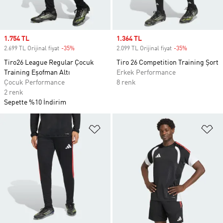
Sale price
1.754 TL
Sale price
1.364 TL
2.699 TL Orijinal fiyat
-35%
Discount
2.099 TL Orijinal fiyat
-35%
Discount
Tiro26 League Regular Çocuk
Tiro 26 Competition Training Şort
Training Eşofman Altı
Erkek Performance
Çocuk Performance
8 renk
2 renk
Sepette %10 İndirim
Favori Listesine Ekle
Fa