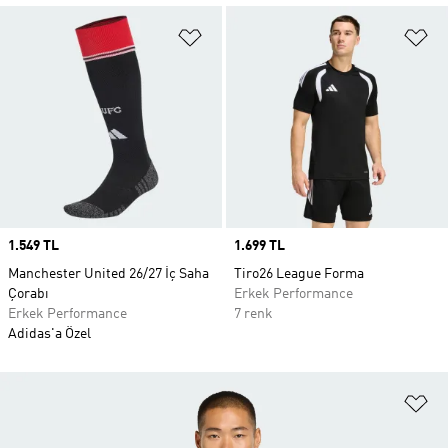
Favori Listesine Ekle
Fa
Price
1.549 TL
Price
1.699 TL
Manchester United 26/27 İç Saha
Tiro26 League Forma
Çorabı
Erkek Performance
Erkek Performance
7 renk
Adidas'a Özel
Fa