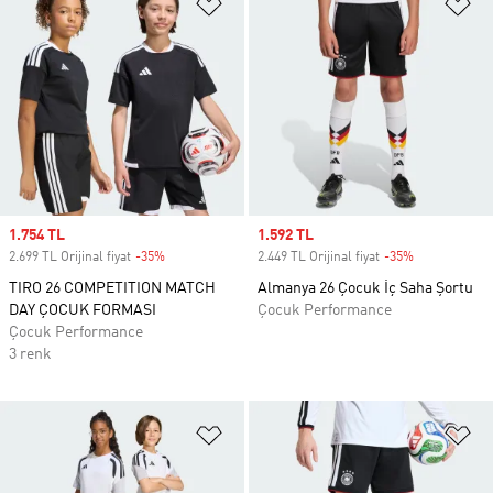
Favori Listesine Ekle
Fa
Sale price
1.754 TL
Sale price
1.592 TL
2.699 TL Orijinal fiyat
-35%
Discount
2.449 TL Orijinal fiyat
-35%
Discount
TIRO 26 COMPETITION MATCH
Almanya 26 Çocuk İç Saha Şortu
DAY ÇOCUK FORMASI
Çocuk Performance
Çocuk Performance
3 renk
Favori Listesine Ekle
Fa