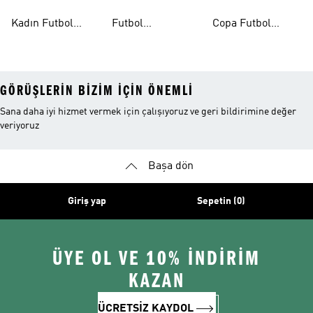
Ayakkabıları
Şortları
Ayakkabıları
Kadın Futbol
Futbol
Copa Futbol
Ayakkabıları
Aksesuarları
Ayakkabıları
GÖRÜŞLERIN BIZIM IÇIN ÖNEMLI
Sana daha iyi hizmet vermek için çalışıyoruz ve geri bildirimine değer
veriyoruz
Başa dön
Giriş yap
Sepetin (0)
ÜYE OL VE 10% İNDİRİM
KAZAN
ÜCRETSİZ KAYDOL