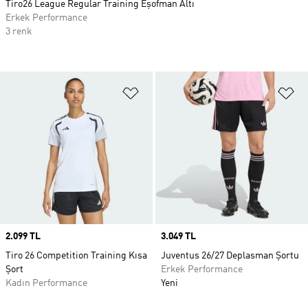
Tiro26 League Regular Training Eşofman Altı
Erkek Performance
3 renk
Favori Listesine Ekle
Fa
Price
2.099 TL
Price
3.049 TL
Tiro 26 Competition Training Kısa
Juventus 26/27 Deplasman Şortu
Şort
Erkek Performance
Kadın Performance
Yeni