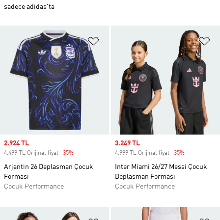
sadece adidas'ta
Favori Listesine Ekle
Fa
Sale price
2.924 TL
Sale price
3.249 TL
4.499 TL Orijinal fiyat
-35%
Discount
4.999 TL Orijinal fiyat
-35%
Discount
Arjantin 26 Deplasman Çocuk
Inter Miami 26/27 Messi Çocuk
Forması
Deplasman Forması
Çocuk Performance
Çocuk Performance