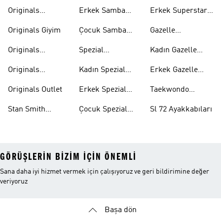
Mont
Ayakkabıları
Ayakkabıları
Originals
Erkek Samba
Erkek Superstar
Eşofman Takımı
Ayakkabıları
Ayakkabıları
Originals Giyim
Çocuk Samba
Gazelle
Ayakkabıları
Ayakkabıları
Originals
Spezial
Kadın Gazelle
Tişörtleri
Ayakkabıları
Ayakkabıları
Originals
Kadın Spezial
Erkek Gazelle
Eşofman Altları
Ayakkabıları
Ayakkabıları
Originals Outlet
Erkek Spezial
Taekwondo
Ayakkabıları
Ayakkabıları
Stan Smith
Çocuk Spezial
Sl 72 Ayakkabıları
Ayakkabıları
Ayakkabıları
GÖRÜŞLERIN BIZIM IÇIN ÖNEMLI
Sana daha iyi hizmet vermek için çalışıyoruz ve geri bildirimine değer
veriyoruz
Başa dön