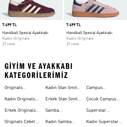
Price
7.499 TL
Price
7.499 TL
Handball Spezial Ayakkabı
Handball Spezial Ayakkabı
Kadın Originals
Kadın Originals
27 renk
27 renk
GIYIM VE AYAKKABI
KATEGORILERIMIZ
Originals
Kadın Stan Smith
Campus
Ayakkabi
Ayakkabıları
Ayakkabıları
Kadın Originals
Erkek Stan Smith
Çocuk Campus
Ayakkabı
Ayakkabıları
Ayakkabıları
Erkek Originals
Samba
Superstar
Ayakkabı
Ayakkabıları
Ayakkabıları
Originals Ceket &
Kadın Samba
Kadın Superstar