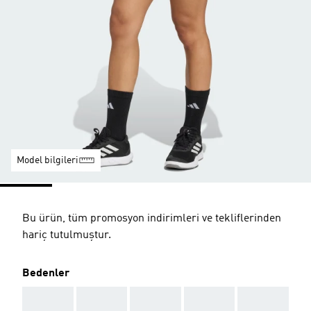
Model bilgileri
Bu ürün, tüm promosyon indirimleri ve tekliflerinden
hariç tutulmuştur.
Bedenler
AAA
AAA
AAA
AAA
AAA