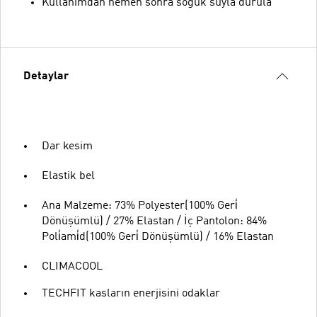
Kullanımdan hemen sonra soğuk suyla durula
Detaylar
Dar kesim
Elastik bel
Ana Malzeme: 73% Polyester(100% Geri̇
Dönüşümlü) / 27% Elastan / İç Pantolon: 84%
Poli̇ami̇d(100% Geri̇ Dönüşümlü) / 16% Elastan
CLIMACOOL
TECHFIT kasların enerjisini odaklar