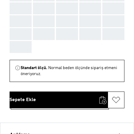
AAA
AAA
AAA
AAA
AAA
AAA
AAA
AAA
AAA
AAA
AAA
AAA
AAA
AAA
AAA
AAA
Standart ölçü.
Normal beden ölçünde sipariş etmeni
öneriyoruz.
Sepete Ekle