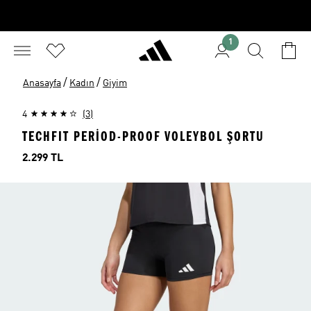
1
/
/
Anasayfa
Kadın
Giyim
4
(3)
TECHFIT PERIOD-PROOF VOLEYBOL ŞORTU
Fiyat
2.299 TL