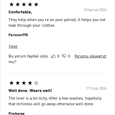
3 Haziran 2026
Confortable,
They help when you’re on your period. It helps you not
leak through your clothes
Fernnnn770
Çevir
Bu yorum faydalı oldu
0
0
Yorumu şikayet et
mu?
17 Ocak 2026
Well done. Wears well!
The liner is a bit itchy. After a few washes, hopefully
that itchiness will go away otherwise well done.
Firehorse