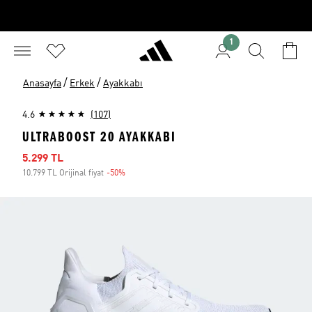
1
/
/
Anasayfa
Erkek
Ayakkabı
4.6
(107)
ULTRABOOST 20 AYAKKABI
İndirimli fiyat
5.299 TL
10.799 TL Orijinal fiyat
-50%
İndirim