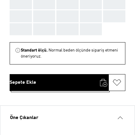
AAA
AAA
AAA
AAA
AAA
AAA
AAA
AAA
AAA
AAA
AAA
AAA
AAA
AAA
Standart ölçü.
Normal beden ölçünde sipariş etmeni
öneriyoruz.
Sepete Ekle
Öne Çıkanlar