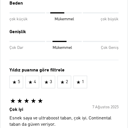
Beden
çok küçük
Mükemmel
çok büyük
Genişlik
Çok Dar
Mükemmel
Çok Geniş
Yıldız puanına göre filtrele
5
4
3
2
1
7 Ağustos 2025
Çok iyi
Esnek saya ve ultraboost taban, çok iyi. Continental
taban da güven veriyor.