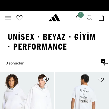
1
UNISEX · BEYAZ · GIYIM
· PERFORMANCE
4
3 sonuçlar
Favori Listesine Ekle
Fa