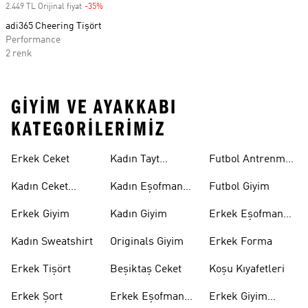
2.449 TL Orijinal fiyat
-35%
Discount
adi365 Cheering Tişört
Performance
2 renk
GIYIM VE AYAKKABI
KATEGORILERIMIZ
Erkek Ceket
Kadın Tayt
Futbol Antrenman
Modelleri
Üstü
Kadın Ceket
Kadın Eşofman
Futbol Giyim
Modelleri
Altı
Erkek Giyim
Kadın Giyim
Erkek Eşofman
Takımı
Kadın Sweatshirt
Originals Giyim
Erkek Forma
Erkek Tişört
Beşiktaş Ceket
Koşu Kıyafetleri
Erkek Şort
Erkek Eşofman
Erkek Giyim