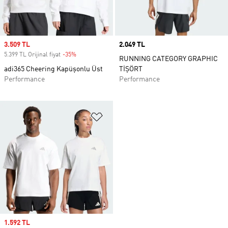
Sale price
3.509 TL
Price
2.049 TL
5.399 TL Orijinal fiyat
-35%
Discount
RUNNING CATEGORY GRAPHIC
adi365 Cheering Kapüşonlu Üst
TİŞÖRT
Performance
Performance
Favori Listesine Ekle
Sale price
1.592 TL