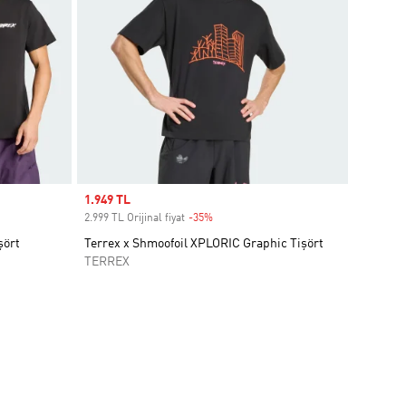
Sale price
1.949 TL
2.999 TL Orijinal fiyat
-35%
Discount
şört
Terrex x Shmoofoil XPLORIC Graphic Tişört
TERREX