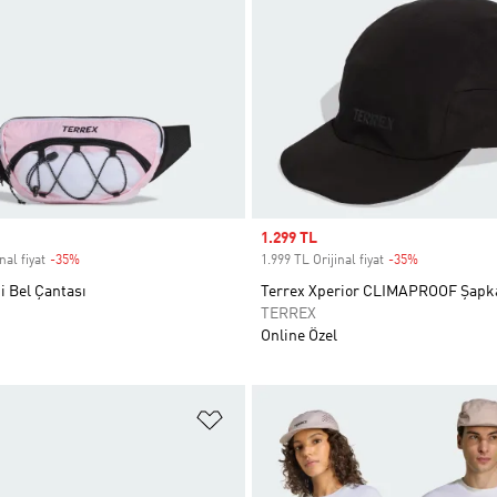
Sale price
1.299 TL
nal fiyat
-35%
Discount
1.999 TL Orijinal fiyat
-35%
Discount
i Bel Çantası
Terrex Xperior CLIMAPROOF Şapk
TERREX
Online Özel
ne Ekle
Favori Listesine Ekle