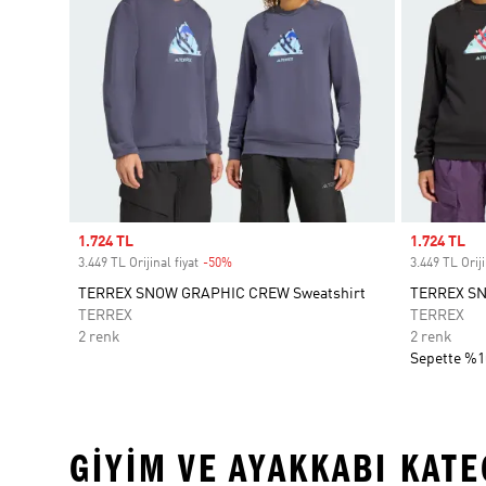
Sale price
1.724 TL
Sale price
1.724 TL
3.449 TL Orijinal fiyat
-50%
Discount
3.449 TL Oriji
TERREX SNOW GRAPHIC CREW Sweatshirt
TERREX SN
TERREX
TERREX
2 renk
2 renk
Sepette %1
GIYIM VE AYAKKABI KAT