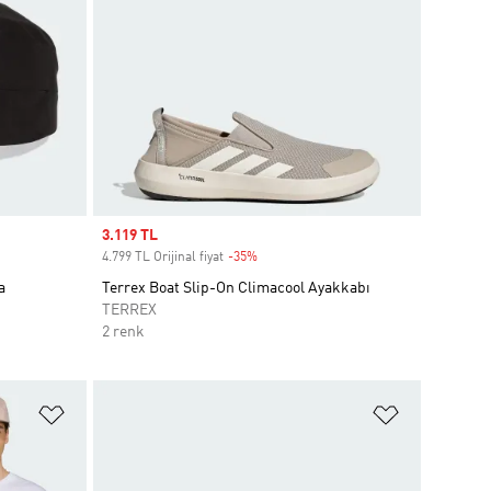
Sale price
3.119 TL
4.799 TL Orijinal fiyat
-35%
Discount
a
Terrex Boat Slip-On Climacool Ayakkabı
TERREX
2 renk
Favori Listesine Ekle
Favori List