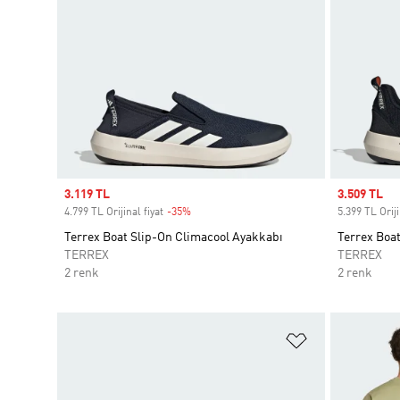
Sale price
3.119 TL
Sale price
3.509 TL
4.799 TL Orijinal fiyat
-35%
Discount
5.399 TL Oriji
Terrex Boat Slip-On Climacool Ayakkabı
Terrex Boa
TERREX
TERREX
2 renk
2 renk
Favori Listesi