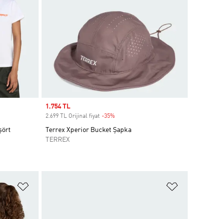
Sale price
1.754 TL
2.699 TL Orijinal fiyat
-35%
Discount
şört
Terrex Xperior Bucket Şapka
TERREX
Favori Listesine Ekle
Favori List