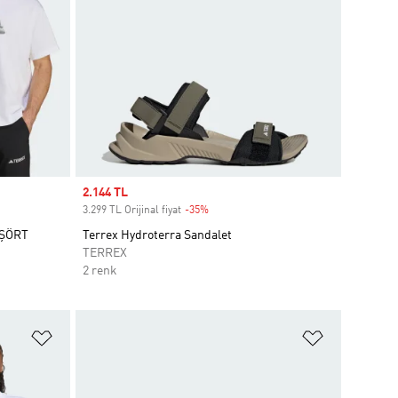
Sale price
2.144 TL
3.299 TL Orijinal fiyat
-35%
Discount
İŞÖRT
Terrex Hydroterra Sandalet
TERREX
2 renk
Favori Listesine Ekle
Favori List