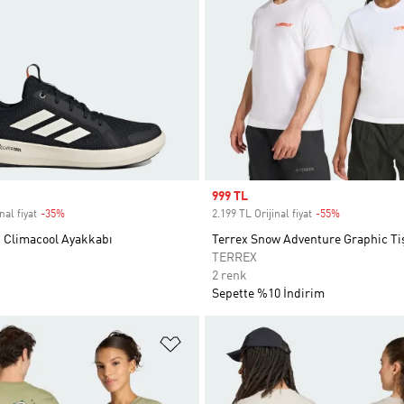
Sale price
999 TL
nal fiyat
-35%
Discount
2.199 TL Orijinal fiyat
-55%
Discount
t Climacool Ayakkabı
Terrex Snow Adventure Graphic Ti
TERREX
2 renk
Sepette %10 İndirim
ne Ekle
Favori Listesine Ekle