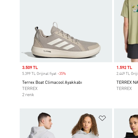
Sale price
3.509 TL
Sale price
1.592 TL
5.399 TL Orijinal fiyat
-35%
Discount
2.449 TL Oriji
Terrex Boat Climacool Ayakkabı
TERREX NA
TERREX
TERREX
2 renk
Favori Listesi