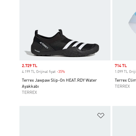
Sale price
2.729 TL
Sale price
714 TL
4.199 TL Orijinal fiyat
-35%
Discount
1.099 TL Oriji
Terrex Jawpaw Slip-On HEAT.RDY Water
Terrex Cli
Ayakkabı
TERREX
TERREX
Favori Listesi