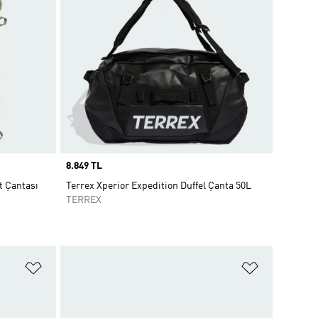
Price
8.849 TL
t Çantası
Terrex Xperior Expedition Duffel Çanta 50L
TERREX
Favori Listesine Ekle
Favori List