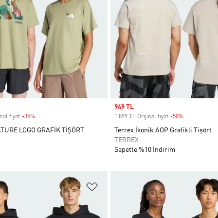
Sale price
949 TL
nal fiyat
-35%
Discount
1.899 TL Orijinal fiyat
-50%
Discount
TURE LOGO GRAFİK TİŞÖRT
Terrex İkonik AOP Grafikli Tişört
TERREX
Sepette %10 İndirim
ne Ekle
Favori Listesine Ekle