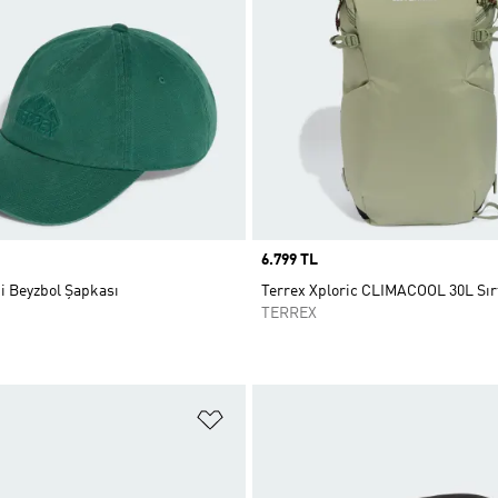
Price
6.799 TL
i Beyzbol Şapkası
Terrex Xploric CLIMACOOL 30L Sır
TERREX
ne Ekle
Favori Listesine Ekle