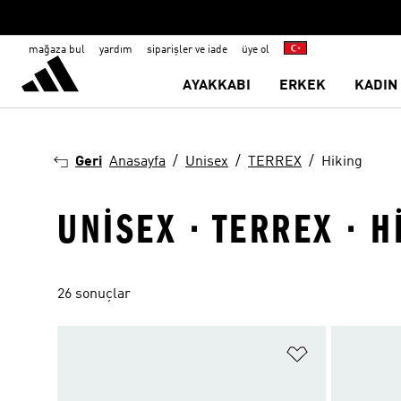
mağaza bul
yardım
siparişler ve iade
üye ol
AYAKKABI
ERKEK
KADIN
Geri
Anasayfa
Unisex
TERREX
Hiking
UNISEX · TERREX · H
26 sonuçlar
Favori Listesi