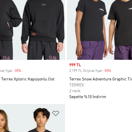
Sale price
999 TL
nal fiyat
-35%
Discount
2.199 TL Orijinal fiyat
-55%
Discount
 Terrex Xploric Kapüşonlu Üst
Terrex Snow Adventure Graphic Ti
TERREX
2 renk
Sepette %10 İndirim
ne Ekle
Favori Listesine Ekle