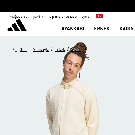
mağaza bul
yardım
siparişler ve iade
üye ol
AYAKKABI
ERKEK
KADIN
/
/
Geri
Anasayfa
Erkek
Giyim