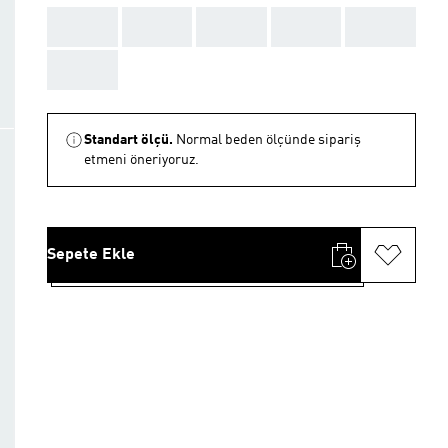
AAA
AAA
AAA
AAA
AAA
AAA
Standart ölçü.
Normal beden ölçünde sipariş
etmeni öneriyoruz.
Sepete Ekle