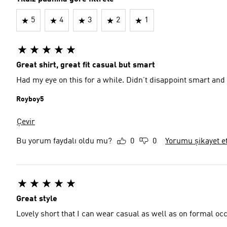
5
4
3
2
1
Great shirt, great fit casual but smart
Had my eye on this for a while. Didn’t disappoint smart and
Royboy5
Çevir
Bu yorum faydalı oldu mu?
0
0
Yorumu şikayet e
Great style
Lovely short that I can wear casual as well as on formal occa