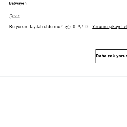
Batwayen
Çevir
Bu yorum faydalı oldu mu?
0
0
Yorumu şikayet e
Daha çok yoru