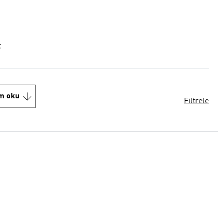
t
m oku
Filtrele