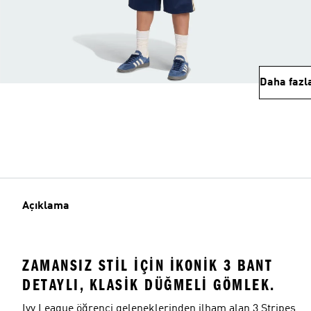
Daha fazl
Açıklama
ZAMANSIZ STIL IÇIN IKONIK 3 BANT
DETAYLI, KLASIK DÜĞMELI GÖMLEK.
Ivy League öğrenci geleneklerinden ilham alan 3 Stripes