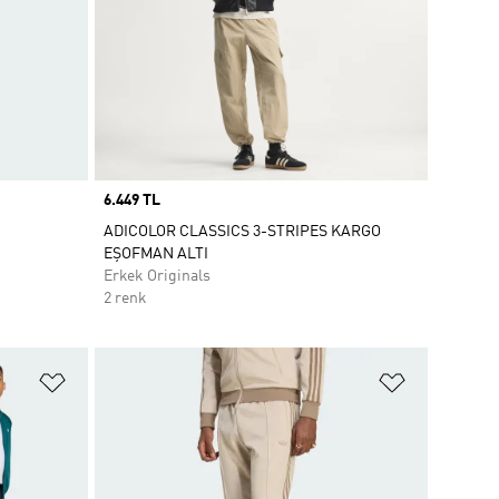
Price
6.449 TL
ADICOLOR CLASSICS 3-STRIPES KARGO
EŞOFMAN ALTI
Erkek Originals
2 renk
Favori Listesine Ekle
Favori List