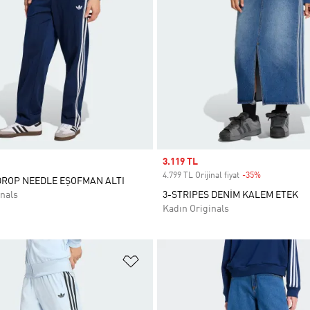
Sale price
3.119 TL
4.799 TL Orijinal fiyat
-35%
Discount
DROP NEEDLE EŞOFMAN ALTI
nals
3-STRIPES DENİM KALEM ETEK
Kadın Originals
ne Ekle
Favori Listesine Ekle