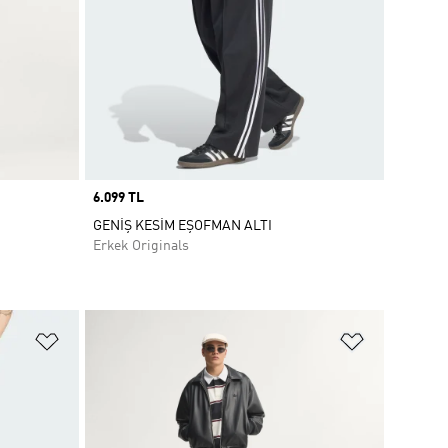
Price
6.099 TL
GENİŞ KESİM EŞOFMAN ALTI
Erkek Originals
Favori Listesine Ekle
Favori List