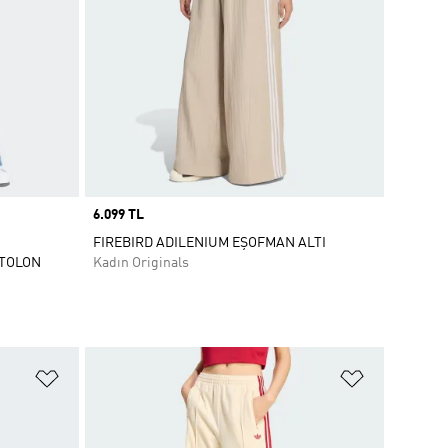
Price
6.099 TL
FIREBIRD ADILENIUM EŞOFMAN ALTI
NTOLON
Kadın Originals
Favori Listesine Ekle
Favori List