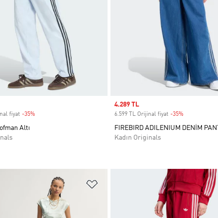
Sale price
4.289 TL
nal fiyat
-35%
Discount
6.599 TL Orijinal fiyat
-35%
Discount
ofman Altı
FIREBIRD ADILENIUM DENİM PA
nals
Kadın Originals
ne Ekle
Favori Listesine Ekle