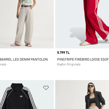
Price
5.799 TL
 BARREL LEG DENIM PANTOLON
PINSTRIPE FIREBIRD LOOSE EŞO
nals
Kadın Originals
ne Ekle
Favori Listesine Ekle