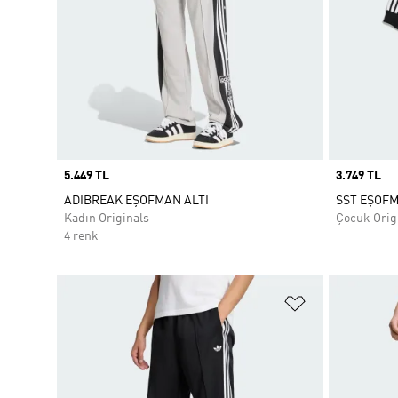
Price
5.449 TL
Price
3.749 TL
ADIBREAK EŞOFMAN ALTI
SST EŞOFM
Kadın Originals
Çocuk Orig
4 renk
Favori Listesi