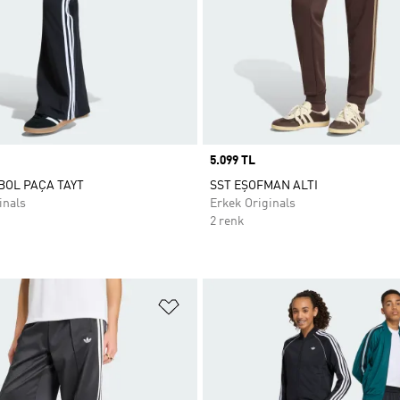
Price
5.099 TL
 BOL PAÇA TAYT
SST EŞOFMAN ALTI
inals
Erkek Originals
2 renk
ne Ekle
Favori Listesine Ekle