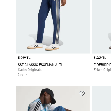
Price
5.099 TL
Price
5.449 TL
SST CLASSIC EŞOFMAN ALTI
FIREBIRD 
Kadın Originals
Erkek Origi
3 renk
Favori Listesi