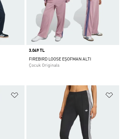
Price
3.049 TL
FIREBIRD LOOSE EŞOFMAN ALTI
Çocuk Originals
Favori Listesine Ekle
Favori List