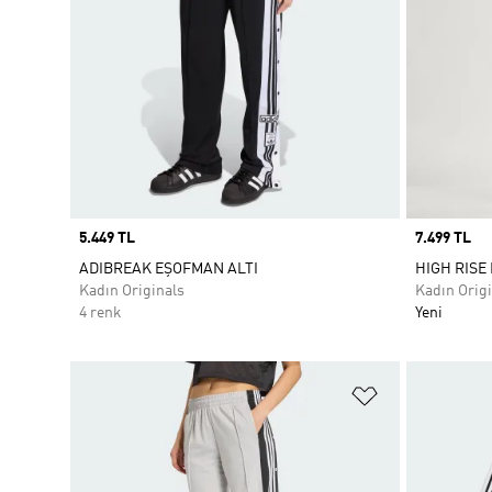
Price
5.449 TL
Price
7.499 TL
ADIBREAK EŞOFMAN ALTI
HIGH RISE
Kadın Originals
Kadın Origi
4 renk
Yeni
Favori Listesi