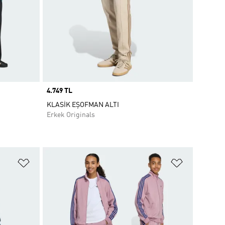
Price
4.749 TL
KLASİK EŞOFMAN ALTI
Erkek Originals
Favori Listesine Ekle
Favori List