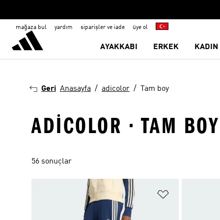
mağaza bul
yardım
siparişler ve iade
üye ol
AYAKKABI
ERKEK
KADIN
Geri
Anasayfa
adicolor
Tam boy
ADICOLOR · TAM BOY
56 sonuçlar
Favori Listesi