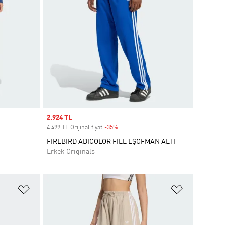
Sale price
2.924 TL
4.499 TL Orijinal fiyat
-35%
Discount
FIREBIRD ADICOLOR FİLE EŞOFMAN ALTI
Erkek Originals
Favori Listesine Ekle
Favori List