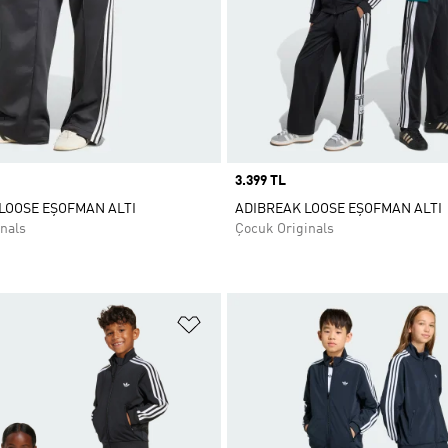
Price
3.399 TL
 LOOSE EŞOFMAN ALTI
ADIBREAK LOOSE EŞOFMAN ALTI
nals
Çocuk Originals
ne Ekle
Favori Listesine Ekle