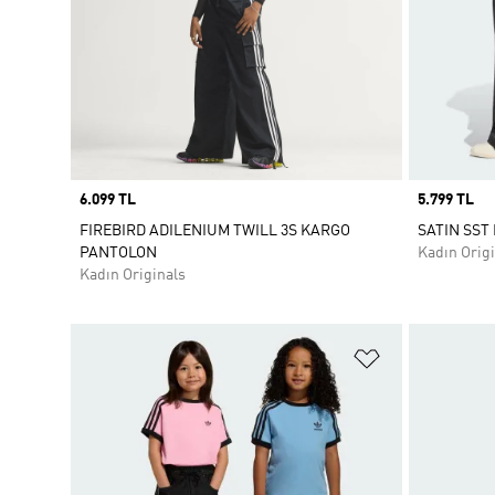
Price
6.099 TL
Price
5.799 TL
FIREBIRD ADILENIUM TWILL 3S KARGO
SATIN SST
PANTOLON
Kadın Origi
Kadın Originals
Favori Listesi