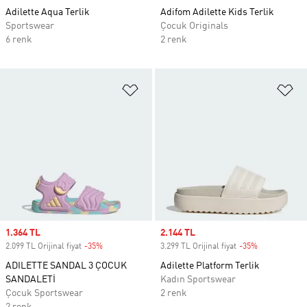
Adilette Aqua Terlik
Adifom Adilette Kids Terlik
Sportswear
Çocuk Originals
6 renk
2 renk
Favori Listesine Ekle
Fa
Sale price
1.364 TL
Sale price
2.144 TL
2.099 TL Orijinal fiyat
-35%
Discount
3.299 TL Orijinal fiyat
-35%
Discount
ADILETTE SANDAL 3 ÇOCUK
Adilette Platform Terlik
SANDALETİ
Kadın Sportswear
Çocuk Sportswear
2 renk