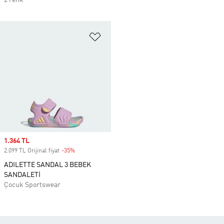
2 renk
Favori Listesine Ekle
Sale price
1.364 TL
2.099 TL Orijinal fiyat
-35%
Discount
ADILETTE SANDAL 3 BEBEK
SANDALETİ
Çocuk Sportswear