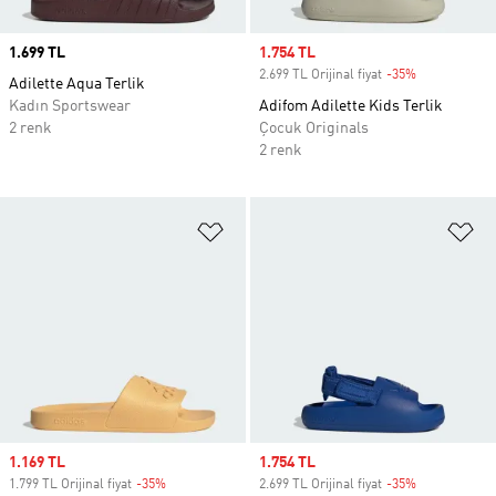
Price
1.699 TL
Sale price
1.754 TL
2.699 TL Orijinal fiyat
-35%
Discount
Adilette Aqua Terlik
Kadın Sportswear
Adifom Adilette Kids Terlik
2 renk
Çocuk Originals
2 renk
Favori Listesine Ekle
Fa
Sale price
1.169 TL
Sale price
1.754 TL
1.799 TL Orijinal fiyat
-35%
Discount
2.699 TL Orijinal fiyat
-35%
Discount