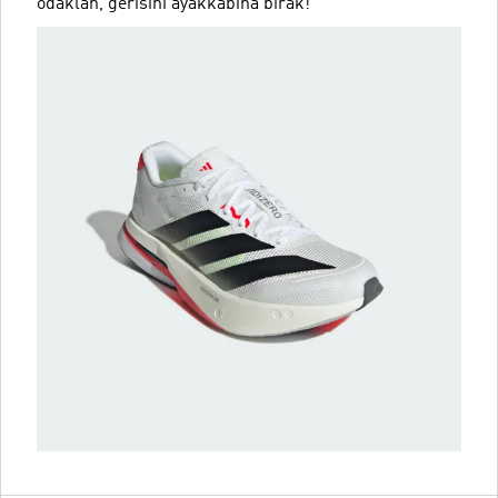
odaklan, gerisini ayakkabına bırak!