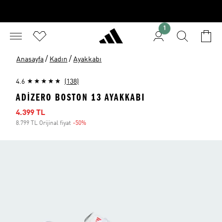
1
/
/
Anasayfa
Kadın
Ayakkabı
4.6
(138)
ADIZERO BOSTON 13 AYAKKABI
İndirimli fiyat
4.399 TL
8.799 TL Orijinal fiyat
-50%
İndirim