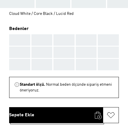
Cloud White / Core Black / Lucid Red
Bedenler
AAA
AAA
AAA
AAA
AAA
AAA
AAA
AAA
AAA
AAA
AAA
AAA
AAA
AAA
AAA
Standart ölçü.
Normal beden ölçünde sipariş etmeni
öneriyoruz.
Sepete Ekle