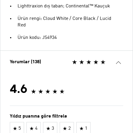
Lighttraxion dış taban; Continental™ Kauçuk
Ürün rengi: Cloud White / Core Black / Lucid
Red
Ürün kodu: JS4934
Yorumlar (138)
4.6
Yıldız puanına göre filtrele
5
4
3
2
1