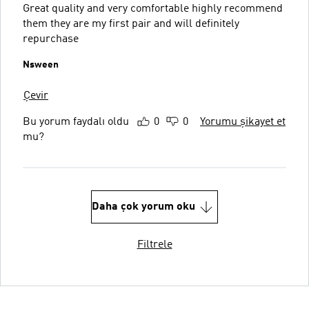
Great quality and very comfortable highly recommend
them they are my first pair and will definitely
repurchase
Nsween
Çevir
Bu yorum faydalı oldu
0
0
Yorumu şikayet et
mu?
Daha çok yorum oku
Filtrele