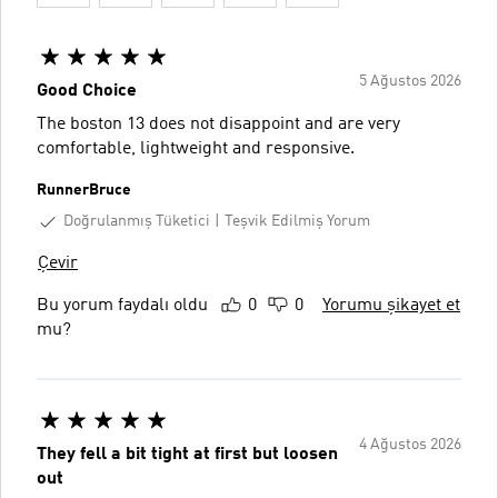
5 Ağustos 2026
Good Choice
The boston 13 does not disappoint and are very
comfortable, lightweight and responsive.
RunnerBruce
Doğrulanmış Tüketici
Teşvik Edilmiş Yorum
Çevir
Bu yorum faydalı oldu
0
0
Yorumu şikayet et
mu?
4 Ağustos 2026
They fell a bit tight at first but loosen
out