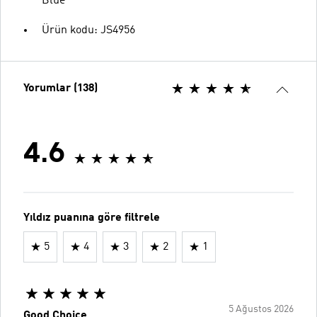
Blue
Ürün kodu: JS4956
Yorumlar (138)
4.6
Yıldız puanına göre filtrele
5
4
3
2
1
5 Ağustos 2026
Good Choice