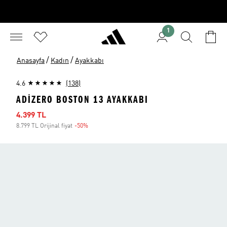
1
/
/
Anasayfa
Kadın
Ayakkabı
4.6
(138)
ADIZERO BOSTON 13 AYAKKABI
İndirimli fiyat
4.399 TL
8.799 TL Orijinal fiyat
-50%
İndirim