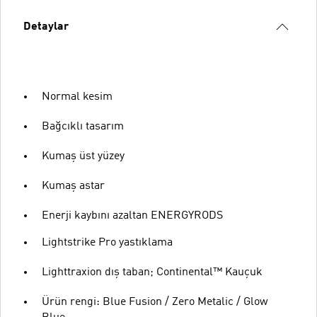
Detaylar
Normal kesim
Bağcıklı tasarım
Kumaş üst yüzey
Kumaş astar
Enerji kaybını azaltan ENERGYRODS
Lightstrike Pro yastıklama
Lighttraxion dış taban; Continental™ Kauçuk
Ürün rengi: Blue Fusion / Zero Metalic / Glow