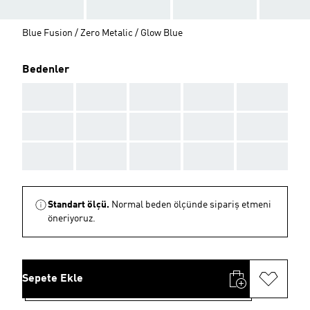
Blue Fusion / Zero Metalic / Glow Blue
Bedenler
AAA
AAA
AAA
AAA
AAA
AAA
AAA
AAA
AAA
AAA
AAA
AAA
AAA
AAA
AAA
Standart ölçü.
Normal beden ölçünde sipariş etmeni
öneriyoruz.
Sepete Ekle