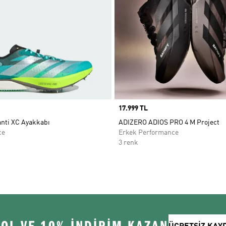
Price
17.999 TL
anti XC Ayakkabı
ADIZERO ADIOS PRO 4 M Project
ce
Erkek Performance
3 renk