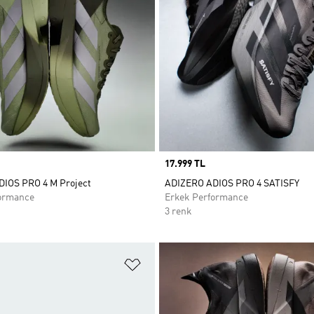
Price
17.999 TL
IOS PRO 4 M Project
ADIZERO ADIOS PRO 4 SATISFY
ormance
Erkek Performance
3 renk
ne Ekle
Favori Listesine Ekle