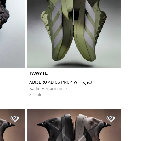
Price
17.999 TL
ADIZERO ADIOS PRO 4 W Project
Kadın Performance
3 renk
Favori Listesine Ekle
Favori List