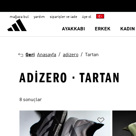
mağaza bul
yardım
siparişler ve iade
üye ol
AYAKKABI
ERKEK
KADIN
Geri
Anasayfa
adizero
Tartan
ADIZERO · TARTAN
8 sonuçlar
Favori Listesi