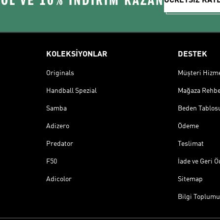
 OL VE 10% İNDİRİM KAZAN
ÜCRETSİZ KAY
KOLEKSİYONLAR
DESTEK
Originals
Müşteri Hizmet
Handball Spezial
Mağaza Rehbe
Samba
Beden Tablos
Adizero
Ödeme
Predator
Teslimat
F50
İade ve Geri 
Adicolor
Sitemap
Bilgi Toplumu