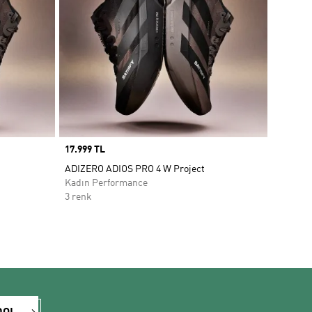
Price
17.999 TL
ADIZERO ADIOS PRO 4 W Project
Kadın Performance
3 renk