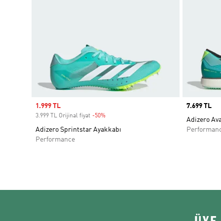
Sale price
1.999 TL
Price
7.699 TL
3.999 TL Orijinal fiyat
-50%
Discount
Adizero Av
Adizero Sprintstar Ayakkabı
Performan
Performance