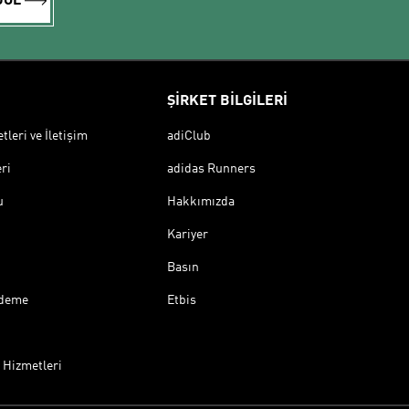
DOL
ŞİRKET BİLGİLERİ
leri ve İletişim
adiClub
ri
adidas Runners
u
Hakkımızda
Kariyer
Basın
Ödeme
Etbis
 Hizmetleri