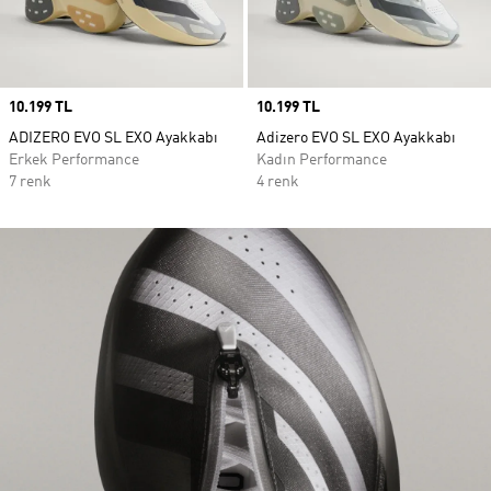
Price
10.199 TL
Price
10.199 TL
ADIZERO EVO SL EXO Ayakkabı
Adizero EVO SL EXO Ayakkabı
Erkek Performance
Kadın Performance
7 renk
4 renk