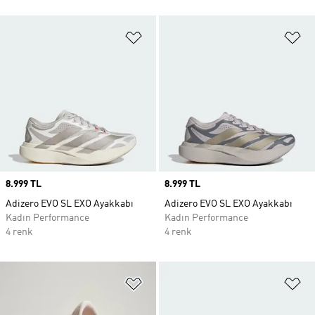
Favori Listesine Ekle
Fa
Price
8.999 TL
Price
8.999 TL
Adizero EVO SL EXO Ayakkabı
Adizero EVO SL EXO Ayakkabı
Kadın Performance
Kadın Performance
4 renk
4 renk
Favori Listesine Ekle
Fa