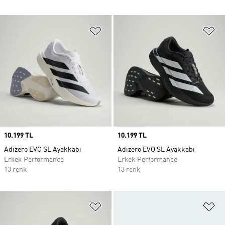
Favori Listesine Ekle
Fa
Price
10.199 TL
Price
10.199 TL
Adizero EVO SL Ayakkabı
Adizero EVO SL Ayakkabı
Erkek Performance
Erkek Performance
13 renk
13 renk
Favori Listesine Ekle
Fa