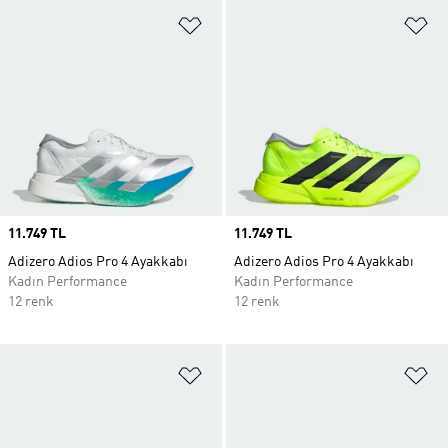
Favori Listesine Ekle
Fa
Price
11.749 TL
Price
11.749 TL
Adizero Adios Pro 4 Ayakkabı
Adizero Adios Pro 4 Ayakkabı
Kadın Performance
Kadın Performance
12 renk
12 renk
Favori Listesine Ekle
Fa