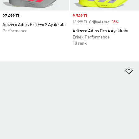
Price
27.499 TL
Sale price
9.749 TL
14.999 TL Orijinal fiyat
-35%
Discount
Adizero Adios Pro Evo 2 Ayakkabı
Performance
Adizero Adios Pro 4 Ayakkabı
Erkek Performance
18 renk
Fa