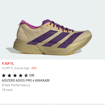
Sale price
9.749 TL
14.999 TL Orijinal fiyat
-35%
Discount
(28)
ADIZERO ADIOS PRO 4 AYAKKABI
Erkek Performance
18 renk