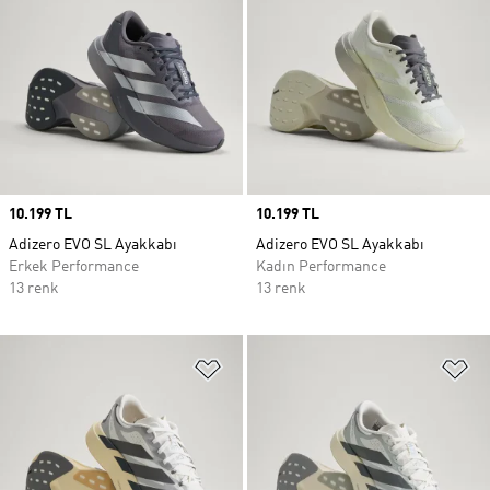
Price
10.199 TL
Price
10.199 TL
Adizero EVO SL Ayakkabı
Adizero EVO SL Ayakkabı
Erkek Performance
Kadın Performance
13 renk
13 renk
Favori Listesine Ekle
Fa