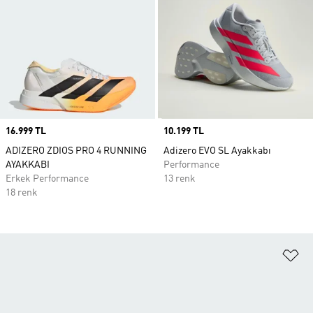
Price
16.999 TL
Price
10.199 TL
ADIZERO ZDIOS PRO 4 RUNNING
Adizero EVO SL Ayakkabı
AYAKKABI
Performance
Erkek Performance
13 renk
18 renk
Fa