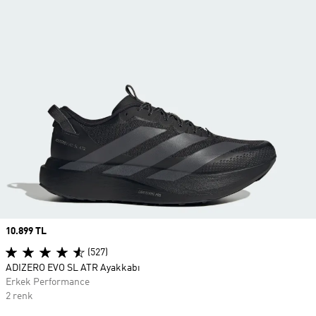
Price
10.899 TL
(527)
ADIZERO EVO SL ATR Ayakkabı
Erkek Performance
2 renk