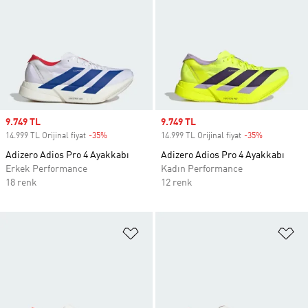
Sale price
9.749 TL
Sale price
9.749 TL
14.999 TL Orijinal fiyat
-35%
Discount
14.999 TL Orijinal fiyat
-35%
Discount
Adizero Adios Pro 4 Ayakkabı
Adizero Adios Pro 4 Ayakkabı
Erkek Performance
Kadın Performance
18 renk
12 renk
Favori Listesine Ekle
Fa