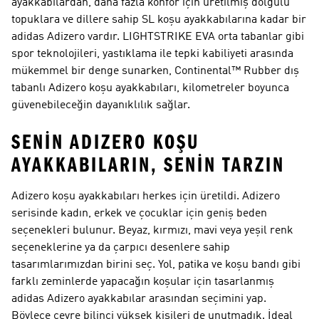
ayakkabılardan, daha fazla konfor için üretilmiş dolgulu
topuklara ve dillere sahip SL koşu ayakkabılarına kadar bir
adidas Adizero vardır. LIGHTSTRIKE EVA orta tabanlar gibi
spor teknolojileri, yastıklama ile tepki kabiliyeti arasında
mükemmel bir denge sunarken, Continental™ Rubber dış
tabanlı Adizero koşu ayakkabıları, kilometreler boyunca
güvenebileceğin dayanıklılık sağlar.
SENİN ADIZERO KOŞU
AYAKKABILARIN, SENİN TARZIN
Adizero koşu ayakkabıları herkes için üretildi. Adizero
serisinde kadın, erkek ve çocuklar için geniş beden
seçenekleri bulunur. Beyaz, kırmızı, mavi veya yeşil renk
seçeneklerine ya da çarpıcı desenlere sahip
tasarımlarımızdan birini seç. Yol, patika ve koşu bandı gibi
farklı zeminlerde yapacağın koşular için tasarlanmış
adidas Adizero ayakkabılar arasından seçimini yap.
Böylece çevre bilinci yüksek kişileri de unutmadık. İdeal