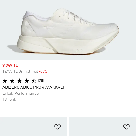
Sale price
9.749 TL
14.999 TL Orijinal fiyat
-35%
Discount
(28)
ADIZERO ADIOS PRO 4 AYAKKABI
Erkek Performance
18 renk
Favori Listesine Ekle
Fa