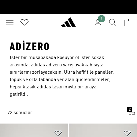
1
ADIZERO
İster bir müsabakada koşuyor ol ister sokak
arasında, adidas adizero yarış ayakkabısıyla
sınırlarını zorlayacaksın. Ultra hafif file paneller,
topuk ve orta tabanda yer alan güçlendirmeler,
hepsi klasik adidas tasarımıyla bir araya
getirildi.
2
72 sonuçlar
Favori Listesine Ekle
Fa