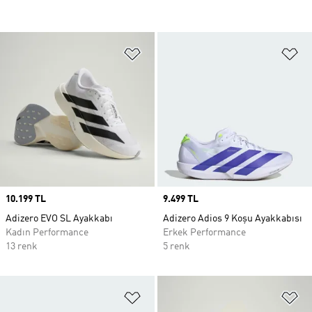
Favori Listesine Ekle
Fa
Price
10.199 TL
Price
9.499 TL
Adizero EVO SL Ayakkabı
Adizero Adios 9 Koşu Ayakkabısı
Kadın Performance
Erkek Performance
13 renk
5 renk
Favori Listesine Ekle
Fa