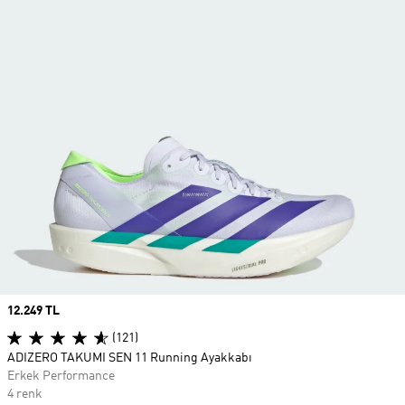
Price
12.249 TL
(121)
ADIZERO TAKUMI SEN 11 Running Ayakkabı
Erkek Performance
4 renk