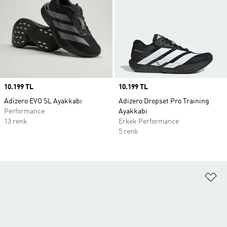
Price
10.199 TL
Price
10.199 TL
Adizero EVO SL Ayakkabı
Adizero Dropset Pro Training
Performance
Ayakkabı
13 renk
Erkek Performance
5 renk
Fa