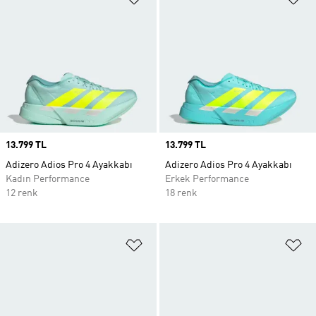
Price
13.799 TL
Price
13.799 TL
Adizero Adios Pro 4 Ayakkabı
Adizero Adios Pro 4 Ayakkabı
Kadın Performance
Erkek Performance
12 renk
18 renk
Favori Listesine Ekle
Fa