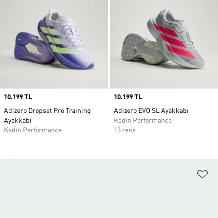
Price
10.199 TL
Price
10.199 TL
Adizero Dropset Pro Training
Adizero EVO SL Ayakkabı
Ayakkabı
Kadın Performance
Kadın Performance
13 renk
Fa