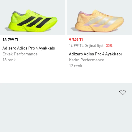
Price
13.799 TL
Sale price
9.749 TL
14.999 TL Orijinal fiyat
-35%
Discount
Adizero Adios Pro 4 Ayakkabı
Erkek Performance
Adizero Adios Pro 4 Ayakkabı
18 renk
Kadın Performance
12 renk
Fa