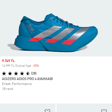
Sale price
9.749 TL
14.999 TL Orijinal fiyat
-35%
Discount
(28)
ADIZERO ADIOS PRO 4 AYAKKABI
Erkek Performance
18 renk
Favori Listesine Ekle
Fa