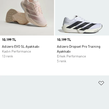
Price
10.199 TL
Price
10.199 TL
Adizero EVO SL Ayakkabı
Adizero Dropset Pro Training
Kadın Performance
Ayakkabı
13 renk
Erkek Performance
5 renk
Fa