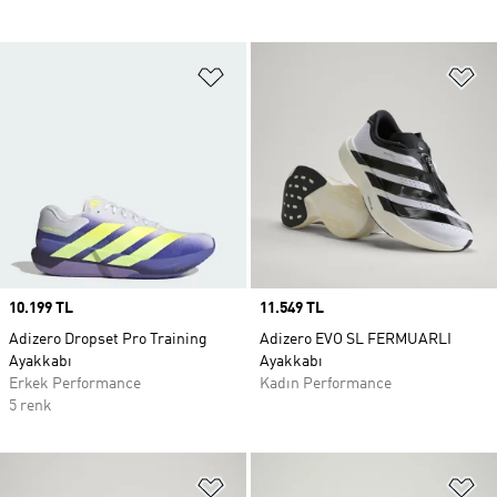
Favori Listesine Ekle
Fa
Price
10.199 TL
Price
11.549 TL
Adizero Dropset Pro Training
Adizero EVO SL FERMUARLI
Ayakkabı
Ayakkabı
Erkek Performance
Kadın Performance
5 renk
Favori Listesine Ekle
Fa