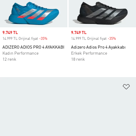
Sale price
9.749 TL
Sale price
9.749 TL
14.999 TL Orijinal fiyat
-35%
Discount
14.999 TL Orijinal fiyat
-35%
Discount
ADIZERO ADIOS PRO 4 AYAKKABI
Adizero Adios Pro 4 Ayakkabı
Kadın Performance
Erkek Performance
12 renk
18 renk
Fa