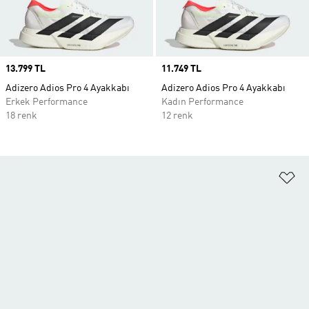
Price
13.799 TL
Price
11.749 TL
Adizero Adios Pro 4 Ayakkabı
Adizero Adios Pro 4 Ayakkabı
Erkek Performance
Kadın Performance
18 renk
12 renk
Fa