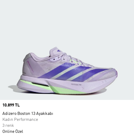
Price
10.899 TL
Adizero Boston 13 Ayakkabı
Kadın Performance
3 renk
Online Özel