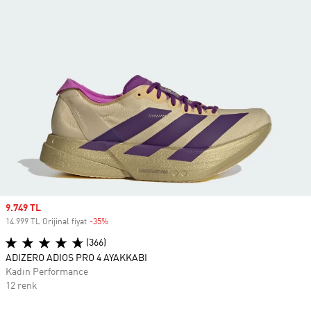
Sale price
9.749 TL
14.999 TL Orijinal fiyat
-35%
Discount
(366)
ADIZERO ADIOS PRO 4 AYAKKABI
Kadın Performance
12 renk