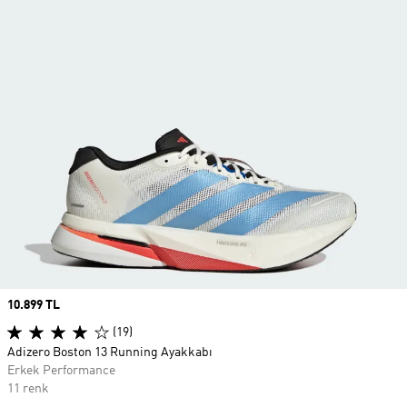
Price
10.899 TL
(19)
Adizero Boston 13 Running Ayakkabı
Erkek Performance
11 renk