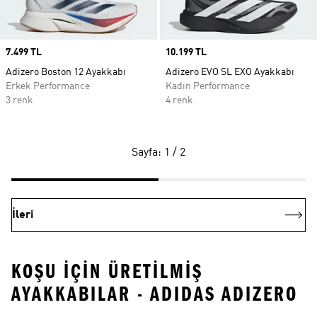
Price
7.499 TL
Price
10.199 TL
Adizero Boston 12 Ayakkabı
Adizero EVO SL EXO Ayakkabı
Erkek Performance
Kadın Performance
3 renk
4 renk
Sayfa: 1 / 2
İleri
KOŞU İÇİN ÜRETİLMİŞ
AYAKKABILAR - ADIDAS ADIZERO