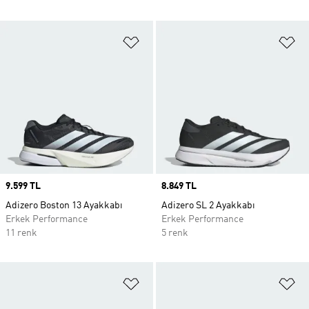
Favori Listesine Ekle
Fa
Price
9.599 TL
Price
8.849 TL
Adizero Boston 13 Ayakkabı
Adizero SL 2 Ayakkabı
Erkek Performance
Erkek Performance
11 renk
5 renk
Favori Listesine Ekle
Fa