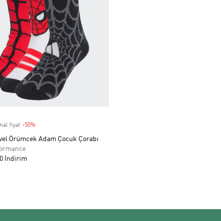
nal fiyat
-50%
Discount
vel Örümcek Adam Çocuk Çorabı
formance
0 İndirim