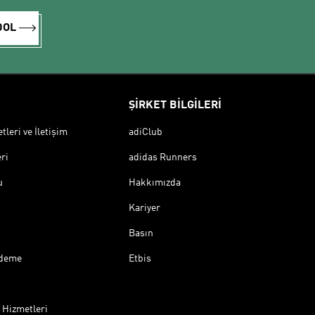
DOL
ŞİRKET BİLGİLERİ
leri ve İletişim
adiClub
ri
adidas Runners
u
Hakkımızda
Kariyer
Basın
Ödeme
Etbis
 Hizmetleri