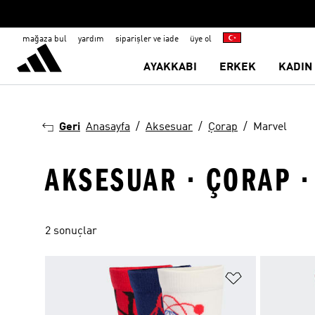
mağaza bul
yardım
siparişler ve iade
üye ol
AYAKKABI
ERKEK
KADIN
Geri
Anasayfa
Aksesuar
Çorap
Marvel
AKSESUAR · ÇORAP 
2 sonuçlar
Favori Listesi