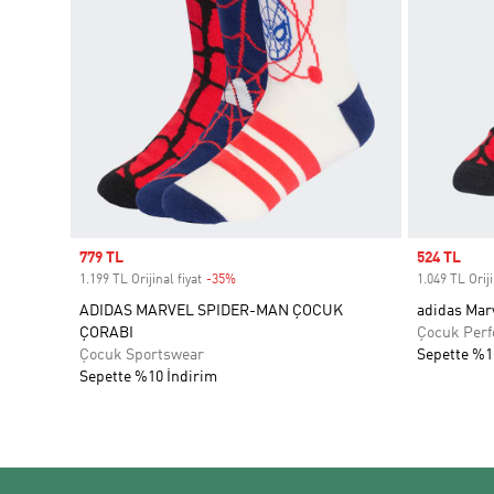
Sale price
779 TL
Sale price
524 TL
1.199 TL Orijinal fiyat
-35%
Discount
1.049 TL Oriji
ADIDAS MARVEL SPIDER-MAN ÇOCUK
adidas Mar
ÇORABI
Çocuk Per
Çocuk Sportswear
Sepette %1
Sepette %10 İndirim