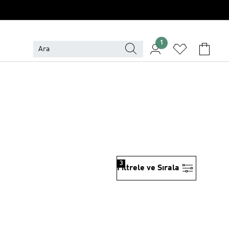
1
3
Filtrele ve Sırala