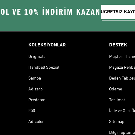
 OL VE 10% İNDİRİM KAZAN
ÜCRETSİZ KAY
KOLEKSİYONLAR
DESTEK
Originals
Müşteri Hizmet
Handball Spezial
Mağaza Rehbe
Samba
Beden Tablos
Adizero
Ödeme
Predator
Teslimat
F50
İade ve Geri 
Adicolor
Sitemap
Bilgi Toplumu