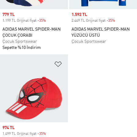
Sale price
779 TL
Sale price
1.592 TL
1.199 TL Orijinal fiyat
-35%
Discount
2.449 TL Orijinal fiyat
-35%
Discount
ADIDAS MARVEL SPIDER-MAN
ADIDAS MARVEL SPIDER-MAN
ÇOCUK ÇORABI
YÜZÜCÜ ÜSTÜ
Çocuk Sportswear
Çocuk Sportswear
Sepette %10 İndirim
Favori Listesine Ekle
Sale price
974 TL
1.499 TL Orijinal fiyat
-35%
Discount