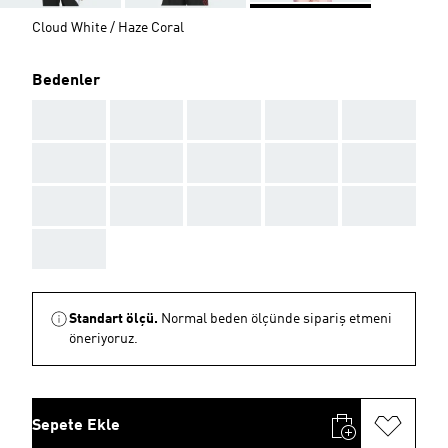
Cloud White / Haze Coral
Bedenler
AAA
AAA
AAA
AAA
AAA
AAA
AAA
AAA
AAA
AAA
AAA
AAA
AAA
AAA
AAA
AAA
Standart ölçü.
Normal beden ölçünde sipariş etmeni
öneriyoruz.
Sepete Ekle