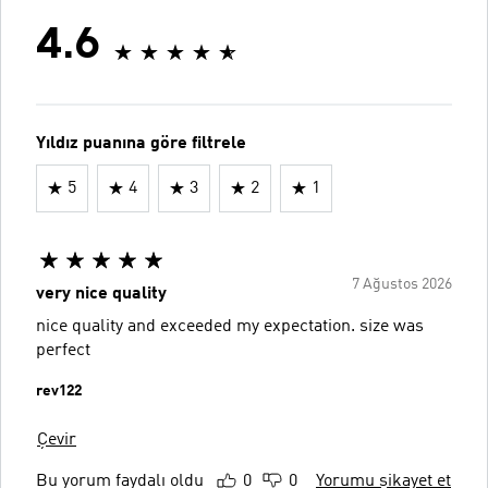
4.6
Yıldız puanına göre filtrele
5
4
3
2
1
7 Ağustos 2026
very nice quality
nice quality and exceeded my expectation. size was
perfect
rev122
Çevir
Bu yorum faydalı oldu
0
0
Yorumu şikayet et