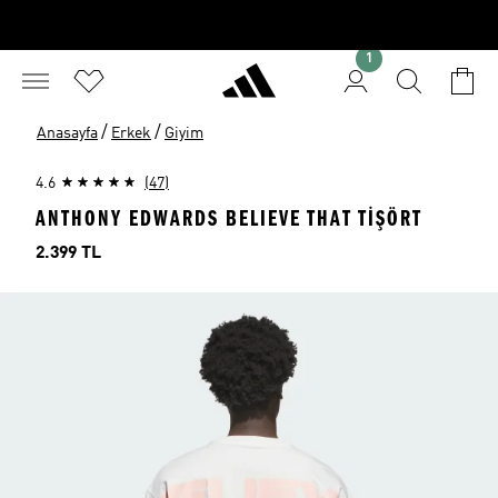
1
/
/
Anasayfa
Erkek
Giyim
4.6
(47)
ANTHONY EDWARDS BELIEVE THAT TİŞÖRT
Fiyat
2.399 TL