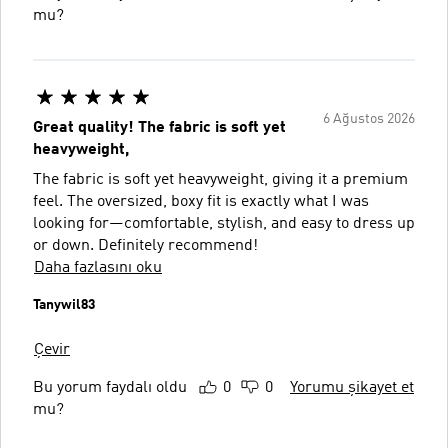
mu?
6 Ağustos 2026
Great quality! The fabric is soft yet
heavyweight,
The fabric is soft yet heavyweight, giving it a premium
feel. The oversized, boxy fit is exactly what I was
looking for—comfortable, stylish, and easy to dress up
or down. Definitely recommend!
Daha fazlasını oku
Tanywil83
Çevir
Bu yorum faydalı oldu
0
0
Yorumu şikayet et
mu?