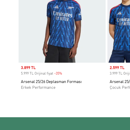
Sale price
3.899 TL
Sale price
2.599 TL
5.999 TL Orijinal fiyat
-35%
Discount
3.999 TL Oriji
Arsenal 25/26 Deplasman Forması
Arsenal 25
Erkek Performance
Çocuk Per