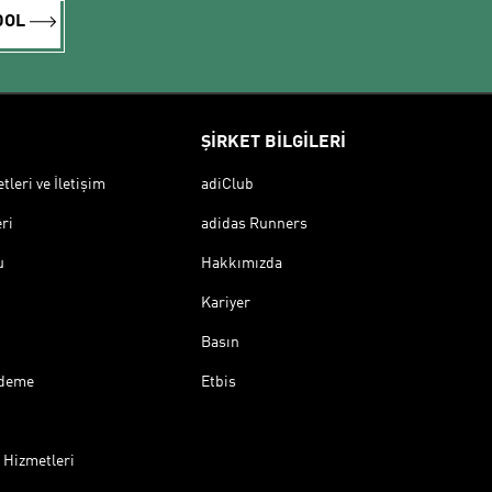
DOL
ŞİRKET BİLGİLERİ
leri ve İletişim
adiClub
ri
adidas Runners
u
Hakkımızda
Kariyer
Basın
Ödeme
Etbis
 Hizmetleri