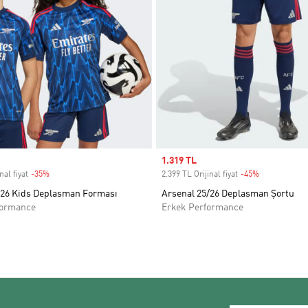
Sale price
1.319 TL
nal fiyat
-35%
Discount
2.399 TL Orijinal fiyat
-45%
Discount
/26 Kids Deplasman Forması
Arsenal 25/26 Deplasman Şortu
formance
Erkek Performance