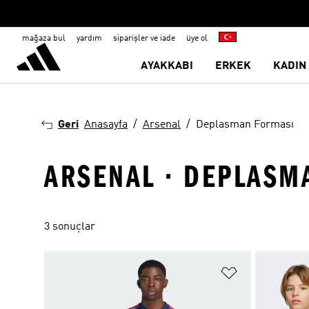
mağaza bul
yardım
siparişler ve iade
üye ol
AYAKKABI
ERKEK
KADIN
Geri
Anasayfa
Arsenal
Deplasman Forması
ARSENAL · DEPLASM
3 sonuçlar
Favori Listesi