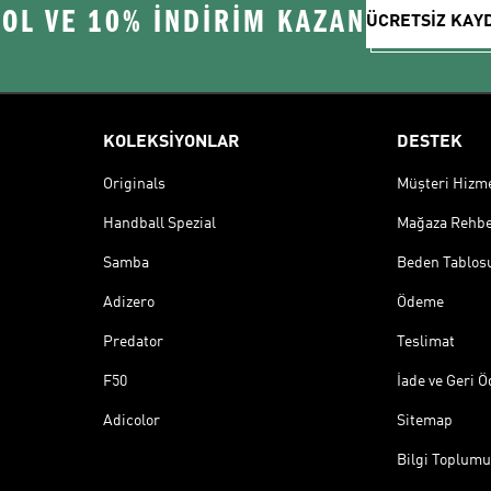
 OL VE 10% İNDİRİM KAZAN
ÜCRETSİZ KAY
KOLEKSİYONLAR
DESTEK
Originals
Müşteri Hizmet
Handball Spezial
Mağaza Rehbe
Samba
Beden Tablos
Adizero
Ödeme
Predator
Teslimat
F50
İade ve Geri 
Adicolor
Sitemap
Bilgi Toplumu