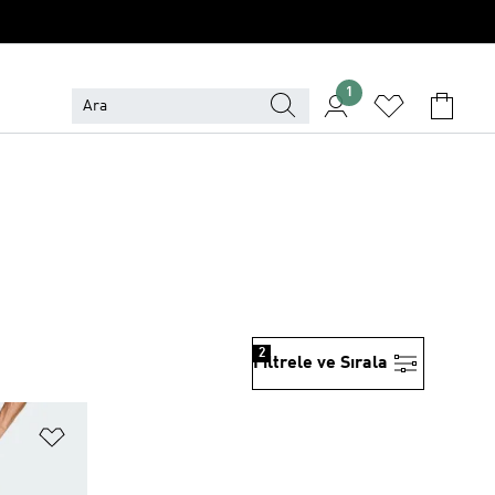
1
2
Filtrele ve Sırala
Favori Listesine Ekle