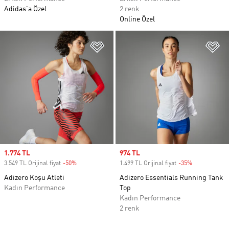
Adidas'a Özel
2 renk
Online Özel
Favori Listesine Ekle
Fa
Sale price
1.774 TL
Sale price
974 TL
3.549 TL Orijinal fiyat
-50%
Discount
1.499 TL Orijinal fiyat
-35%
Discount
Adizero Koşu Atleti
Adizero Essentials Running Tank
Kadın Performance
Top
Kadın Performance
2 renk