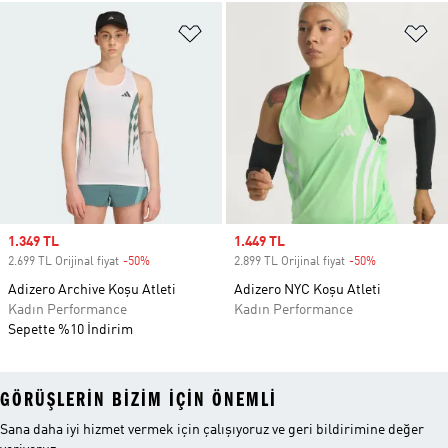
Favori Listesine Ekle
Fa
Sale price
1.349 TL
Sale price
1.449 TL
2.699 TL Orijinal fiyat
-50%
Discount
2.899 TL Orijinal fiyat
-50%
Discount
Adizero Archive Koşu Atleti
Adizero NYC Koşu Atleti
Kadın Performance
Kadın Performance
Sepette %10 İndirim
GÖRÜŞLERIN BIZIM IÇIN ÖNEMLI
Sana daha iyi hizmet vermek için çalışıyoruz ve geri bildirimine değer