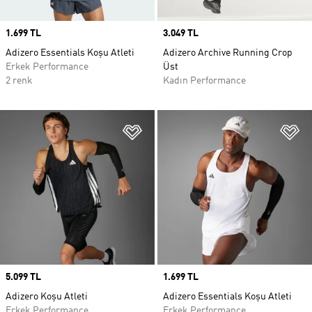
Price
1.699 TL
Price
3.049 TL
Adizero Essentials Koşu Atleti
Adizero Archive Running Crop
Erkek Performance
Üst
2 renk
Kadın Performance
Favori Listesine Ekle
Fa
Price
5.099 TL
Price
1.699 TL
Adizero Koşu Atleti
Adizero Essentials Koşu Atleti
Erkek Performance
Erkek Performance