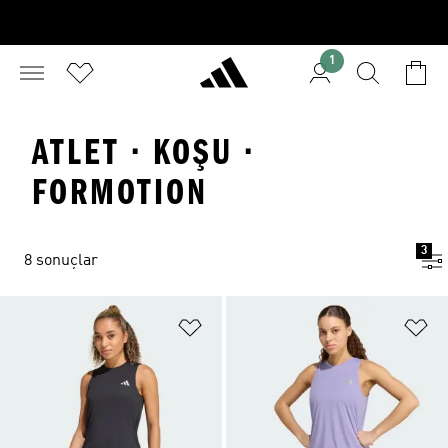
1
ATLET · KOŞU ·
FORMOTION
3
8 sonuçlar
Favori Listesine Ekle
Fa