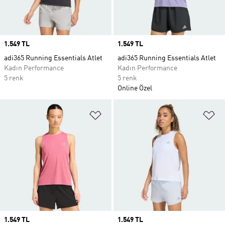
Price
1.549 TL
Price
1.549 TL
adi365 Running Essentials Atlet
adi365 Running Essentials Atlet
Kadın Performance
Kadın Performance
5 renk
5 renk
Online Özel
Favori Listesine Ekle
Fa
Price
1.549 TL
Price
1.549 TL