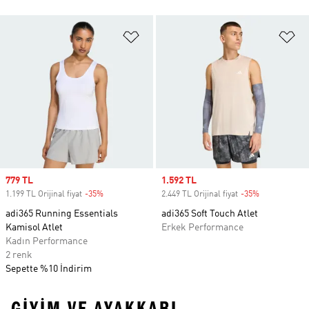
Favori Listesine Ekle
Fa
Sale price
779 TL
Sale price
1.592 TL
1.199 TL Orijinal fiyat
-35%
Discount
2.449 TL Orijinal fiyat
-35%
Discount
adi365 Running Essentials
adi365 Soft Touch Atlet
Kamisol Atlet
Erkek Performance
Kadın Performance
2 renk
Sepette %10 İndirim