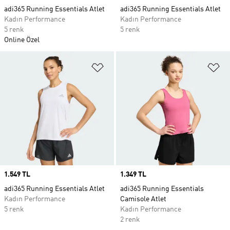
adi365 Running Essentials Atlet
adi365 Running Essentials Atlet
Kadın Performance
Kadın Performance
5 renk
5 renk
Online Özel
Favori Listesine Ekle
Fa
Price
1.549 TL
Price
1.349 TL
adi365 Running Essentials Atlet
adi365 Running Essentials
Kadın Performance
Camisole Atlet
5 renk
Kadın Performance
2 renk