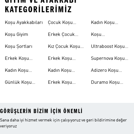
GIYIM VE AYAKKABI
KATEGORILERIMIZ
Koşu Ayakkabıları
Çocuk Koşu
Kadın Koşu
Ayakkabıları
Şortları
Koşu Giyim
Erkek Çocuk
Koşu
Koşu Ayakkabıları
Aksesuarları
Koşu Şortları
Kız Çocuk Koşu
Ultraboost Koşu
Ayakkabıları
Ayakkabıları
Erkek Koşu
Erkek Koşu
Supernova Koşu
Ayakkabıları
Tişörtleri
Ayakkabıları
Kadın Koşu
Kadın Koşu
Adizero Koşu
Ayakkabıları
Tişörtleri
Ayakkabıları
Günlük Koşu
Erkek Koşu
Duramo Koşu
Ayakkabıları
Şortları
Ayakkabıları
GÖRÜŞLERIN BIZIM IÇIN ÖNEMLI
Sana daha iyi hizmet vermek için çalışıyoruz ve geri bildirimine değer
veriyoruz