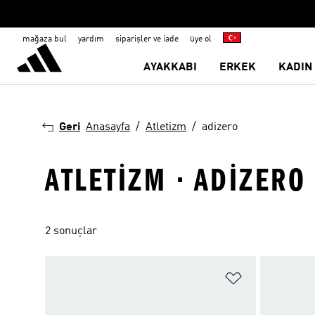
mağaza bul
yardım
siparişler ve iade
üye ol
AYAKKABI
ERKEK
KADIN
Geri
Anasayfa
Atletizm
adizero
ATLETIZM · ADIZERO
2 sonuçlar
Favori Listesi