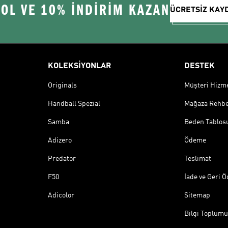
 OL VE 10% İNDİRİM KAZAN
ÜCRETSİZ KAY
KOLEKSİYONLAR
DESTEK
Originals
Müşteri Hizmet
Handball Spezial
Mağaza Rehbe
Samba
Beden Tablos
Adizero
Ödeme
Predator
Teslimat
F50
İade ve Geri 
Adicolor
Sitemap
Bilgi Toplumu