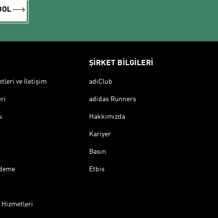
DOL
ŞİRKET BİLGİLERİ
leri ve İletişim
adiClub
ri
adidas Runners
u
Hakkımızda
Kariyer
Basın
Ödeme
Etbis
 Hizmetleri