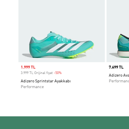
Sale price
1.999 TL
Price
7.699 TL
3.999 TL Orijinal fiyat
-50%
Discount
Adizero Av
Adizero Sprintstar Ayakkabı
Performan
Performance