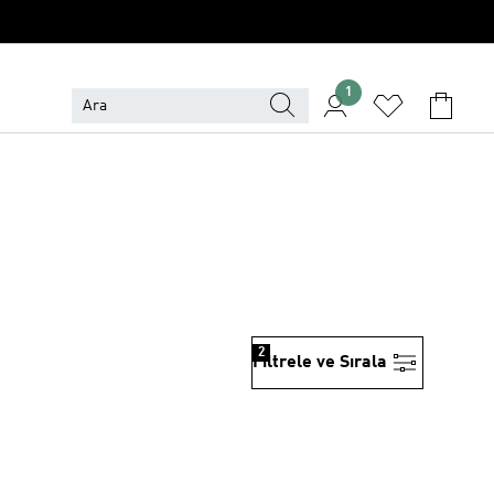
1
2
Filtrele ve Sırala