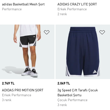
adidas Basketball Mesh Şort
ADIDAS CRAZY LITE ŞORT
Performance
Erkek Performance
2 renk
Favori Listesine Ekle
Fa
Price
2.749 TL
Price
2.049 TL
ADIDAS PRO MOTION ŞORT
3g Speed Çift Taraflı Çocuk
Erkek Performance
Basketbol Şortu
3 renk
Çocuk Performance
3 renk