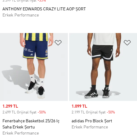
3.599 TL Orijinal fiyat
-35%
Discount
ANTHONY EDWARDS CRAZY LITE AOP ŞORT
Erkek Performance
Favori Listesine Ekle
Fa
Sale price
1.299 TL
Sale price
1.099 TL
2.499 TL Orijinal fiyat
-50%
Discount
2.199 TL Orijinal fiyat
-50%
Discount
Fenerbahçe Basketbol 25/26 Iç
adidas Pro Block Şort
Saha Erkek Şortu
Erkek Performance
Erkek Performance