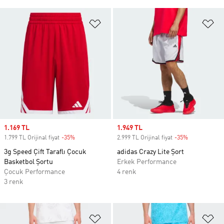
Favori Listesine Ekle
Fa
Sale price
1.169 TL
Sale price
1.949 TL
1.799 TL Orijinal fiyat
-35%
Discount
2.999 TL Orijinal fiyat
-35%
Discount
3g Speed Çift Taraflı Çocuk
adidas Crazy Lite Şort
Basketbol Şortu
Erkek Performance
Çocuk Performance
4 renk
3 renk
Favori Listesine Ekle
Fa