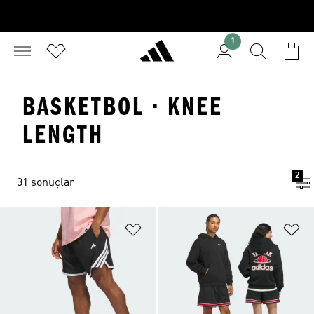
1
BASKETBOL · KNEE
LENGTH
2
31 sonuçlar
Favori Listesine Ekle
Fa