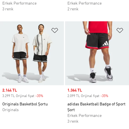
Erkek Performance
Erkek Performance
3 renk
2 renk
Favori Listesine Ekle
Fa
Sale price
2.144 TL
Sale price
1.364 TL
3.299 TL Orijinal fiyat
-35%
Discount
2.099 TL Orijinal fiyat
-35%
Discount
Originals Basketbol Şortu
adidas Basketball Badge of Sport
Originals
Şort
Erkek Performance
3 renk