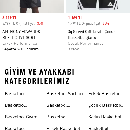
Sale price
3.119 TL
Sale price
1.169 TL
4.799 TL Orijinal fiyat
-35%
Discount
1.799 TL Orijinal fiyat
-35%
Discount
ANTHONY EDWARDS
3g Speed Çift Taraflı Çocuk
REFLECTIVE ŞORT
Basketbol Şortu
Erkek Performance
Çocuk Performance
Sepette %10 İndirim
3 renk
GIYIM VE AYAKKABI
KATEGORILERIMIZ
Basketbol
Basketbol Şortları
Erkek Basketbol
Koleksiyonları
Formaları
Basketbol
Basketbol
Çocuk Basketbol
Ayakkabıları
Formaları
Formaları
Basketbol Giyim
Basketbol
Kadın Basketbol
Tişörtleri
Tişörtleri
Basketbol
Erkek Basketbol
Basketbol