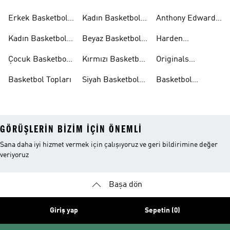
Aksesuarları
Şortları
Eşofman
Erkek Basketbol
Kadın Basketbol
Anthony Edwards
Takımları
Ayakkabıları
Şortları
Koleksiyonları
Kadın Basketbol
Beyaz Basketbol
Harden
Ayakkabıları
Ayakkabıları
Koleksiyonları
Çocuk Basketbol
Kırmızı Basketbol
Originals
Ayakkabıları
Ayakkabıları
Basketbol
Basketbol Topları
Siyah Basketbol
Basketbol
Ayakkabıları
Ayakkabıları
Ayakkabıları
Outlet
GÖRÜŞLERIN BIZIM IÇIN ÖNEMLI
Sana daha iyi hizmet vermek için çalışıyoruz ve geri bildirimine değer
veriyoruz
Başa dön
Giriş yap
Sepetin (0)