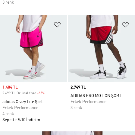
3 renk
Favori Listesine Ekle
Fa
Sale price
1.484 TL
Price
2.749 TL
2.699 TL Orijinal fiyat
-45%
Discount
ADIDAS PRO MOTION ŞORT
adidas Crazy Lite Şort
Erkek Performance
Erkek Performance
3 renk
4 renk
Sepette %10 İndirim