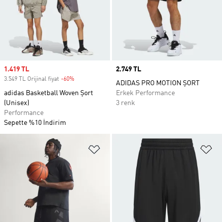
Sale price
1.419 TL
Price
2.749 TL
3.549 TL Orijinal fiyat
-60%
Discount
ADIDAS PRO MOTION ŞORT
adidas Basketball Woven Şort
Erkek Performance
(Unisex)
3 renk
Performance
Sepette %10 İndirim
Favori Listesine Ekle
Fa