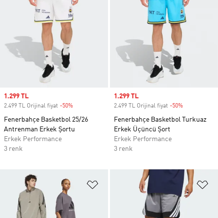
Sale price
1.299 TL
Sale price
1.299 TL
2.499 TL Orijinal fiyat
-50%
Discount
2.499 TL Orijinal fiyat
-50%
Discount
Fenerbahçe Basketbol 25/26
Fenerbahçe Basketbol Turkuaz
Antrenman Erkek Şortu
Erkek Üçüncü Şort
Erkek Performance
Erkek Performance
3 renk
3 renk
Favori Listesine Ekle
Fa