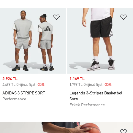
Favori Listesine Ekle
Fa
Sale price
2.924 TL
Sale price
1.169 TL
4.499 TL Orijinal fiyat
-35%
Discount
1.799 TL Orijinal fiyat
-35%
Discount
ADIDAS 3 STRIPE ŞORT
Legends 3-Stripes Basketbol
Performance
Şortu
Erkek Performance
Fa