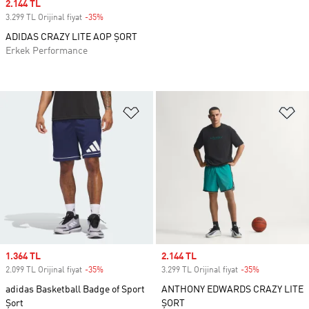
Sale price
2.144 TL
3.299 TL Orijinal fiyat
-35%
Discount
ADIDAS CRAZY LITE AOP ŞORT
Erkek Performance
Favori Listesine Ekle
Fa
Sale price
1.364 TL
Sale price
2.144 TL
2.099 TL Orijinal fiyat
-35%
Discount
3.299 TL Orijinal fiyat
-35%
Discount
adidas Basketball Badge of Sport
ANTHONY EDWARDS CRAZY LITE
Şort
ŞORT