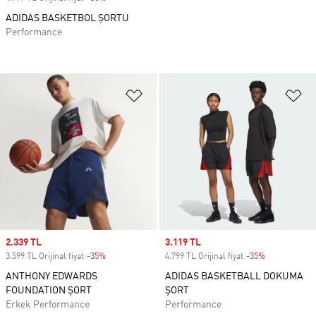
ADIDAS BASKETBOL ŞORTU
Performance
Favori Listesine Ekle
Fa
Sale price
2.339 TL
Sale price
3.119 TL
3.599 TL Orijinal fiyat
-35%
Discount
4.799 TL Orijinal fiyat
-35%
Discount
ANTHONY EDWARDS
ADIDAS BASKETBALL DOKUMA
FOUNDATION ŞORT
ŞORT
Erkek Performance
Performance